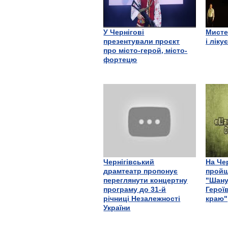
У Чернігові
Мисте
презентували проєкт
і ліку
про місто-герой, місто-
фортецю
Чернігівський
На Че
драмтеатр пропонує
пройш
переглянути концертну
"Шану
програму до 31-й
Герої
річниці Незалежності
краю"
України