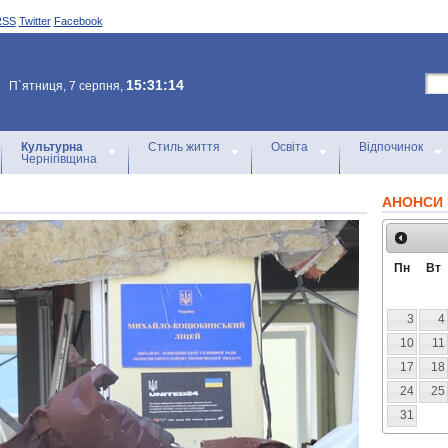
RSS
Twitter
Facebook
15:31:14
П`ятниця, 7 серпня,
Культурна
Стиль життя
Освіта
Відпочинок
Чернігівщина
АНОНСИ 
Пн
Вт
3
4
10
11
17
18
24
25
31