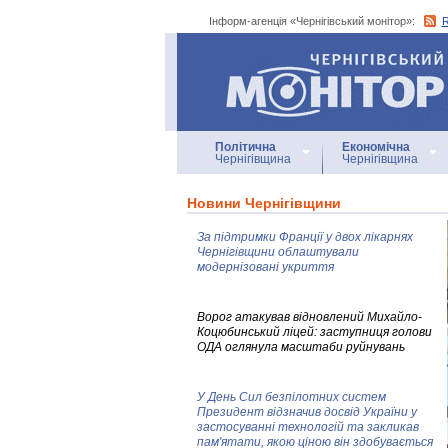
Інформ-агенція «Чернігівський монітор»:
Інформ-агенція
«Чернігівський монітор»
Політична
Економічна
Чернігівщина
Чернігівщина
Новини Чернігівщини
За підтримки Франції у двох лікарнях
Чернігівщини облаштували
модернізовані укриття
Ворог атакував відновлений Михайло-
Коцюбинський ліцей: заступниця голови
ОДА оглянула масштаби руйнувань
У День Сил безпілотних систем
Президент відзначив досвід України у
застосуванні технологій та закликав
пам'ятати, якою ціною він здобувається