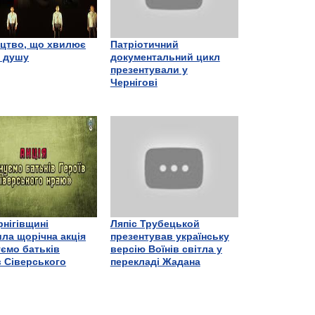
цтво, що хвилює
Патріотичний
є душу
документальний цикл
презентували у
Чернігові
рнігівщині
Ляпіс Трубецькой
ла щорічна акція
презентував українську
ємо батьків
версію Воїнів світла у
в Сіверського
перекладі Жадана