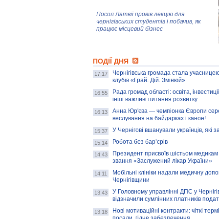
Посол Латвії провів лекцію для
чернігівських студентів і побачив, як
працює місцевий бізнес
Митці та жителі Чернігова створили
ПОДІЇ ДНЯ
колекцію про війну, емоції та тварин
Чернігівська громада стала учасницею
17:17
клубів «Грай. Дій. Змінюй»
Рада громад області: освіта, інвестиц
AB InBev Efes Україна підтримала
16:55
інші важливі питання розвитку
навчальний проєкт "Молодіжна бізнес-
школа", спрямований на розвиток
Анна Юр'єва — чемпіонка Європи сер
16:13
підприємництва у Чернігівській області
веслування на байдарках і каное!
У Чернігові вшанували українців, які з
15:37
Золота тварина: видання Forbes
написало про чернігівця Патрона: хто і
Робота без бар’єрів
15:14
скільки на ньому заробляє? І куди
витрачають?
Президент присвоїв шістьом медикам
14:43
звання «Заслужений лікар України»
Мобільні клініки надали медичну доп
14:11
Чернігівщини
У Головному управлінні ДПС у Чернігів
13:43
відзначили сумлінних платників подат
Нові мотиваційні контракти: чіткі терм
13:18
посади, гідне забезпечення