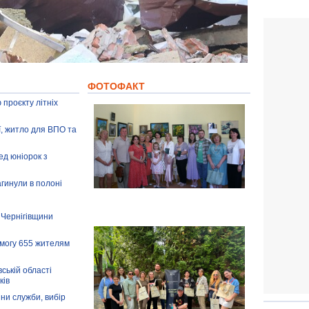
ФОТОФАКТ
 проєкту літніх
ії, житло для ВПО та
ед юніорок з
агинули в полоні
 Чернігівщини
омогу 655 жителям
ській області
ків
іни служби, вибір