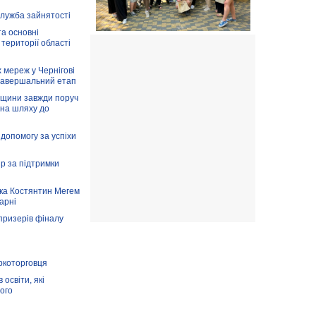
служба зайнятості
та основні
 території області
 мереж у Чернігові
завершальний етап
вщини завжди поруч
 на шляху до
допомогу за успіхи
ір за підтримки
ка Костянтин Мегем
карні
призерів фіналу
аркоторговця
освіти, які
ого