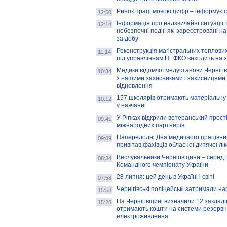
Ринок праці мовою цифр – інформує 
12:50
Інформація про надзвичайні ситуації 
12:14
небезпечні події, які зареєстровані на
за добу
Реконструкція магістральних теплових
11:14
під управлінням НЕФКО виходить на 
Медики відомчої медустанови Чернігі
10:34
з нашими захисниками і захисницями
відновлення
157 школярів отримають матеріальну 
10:12
у навчанні
У Ріпках відкрили ветеранський прост
09:41
міжнародних партнерів
Напередодні Дня медичного працівни
09:09
привітав фахівців обласної дитячої лі
Веслувальники Чернігівщини – серед 
08:34
Командного чемпіонату України
28 липня: цей день в Україні і світі
07:58
Чернігівські поліцейські затримали н
15:58
На Чернігівщині визначили 12 закладів 
15:28
отримають кошти на системи резервн
електроживлення