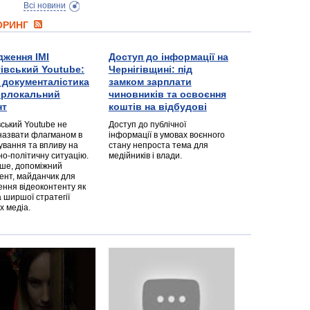
Всі новини
ТОРИНГ
дження ІМІ
Доступ до інформації на
гівський Youtube:
Чернігівщині: під
а документалістика
замком зарплати
перлокальний
чиновників та освоєння
нт
коштів на відбудові
вський Youtube не
Доступ до публічної
назвати флагманом в
інформації в умовах воєнного
ування та впливу на
стану непроста тема для
но-політичну ситуацію.
медійників і влади.
дше, допоміжний
ент, майданчик для
ння відеоконтенту як
 ширшої стратегії
х медіа.