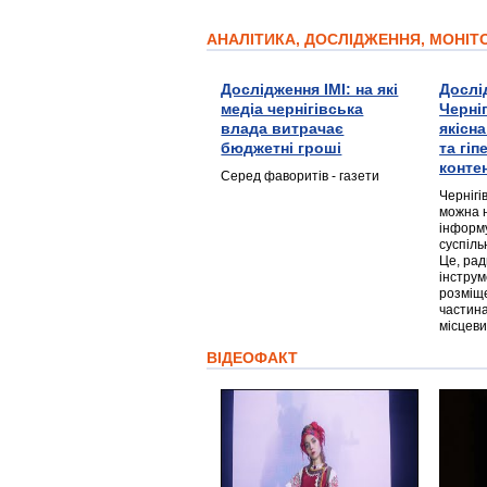
АНАЛІТИКА, ДОСЛІДЖЕННЯ, МОНІ
Дослідження ІМІ: на які
Дослі
медіа чернігівська
Черні
влада витрачає
якісн
бюджетні гроші
та гі
конте
Серед фаворитів - газети
Чернігі
можна 
інформ
суспіль
Це, ра
інструм
розміще
частина
місцеви
ВІДЕОФАКТ