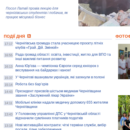
Посол Латвії провів лекцію для
чернігівських студентів і побачив, як
працює місцевий бізнес
Митці та жителі Чернігова створили
ПОДІЇ ДНЯ
колекцію про війну, емоції та тварин
ФОТО
Чернігівська громада стала учасницею проєкту літніх
17:17
клубів «Грай. Дій. Змінюй»
Рада громад області: освіта, інвестиції, житло для ВПО та
AB InBev Efes Україна підтримала
16:55
інші важливі питання розвитку
навчальний проєкт "Молодіжна бізнес-
школа", спрямований на розвиток
Анна Юр'єва — чемпіонка Європи серед юніорок з
16:13
підприємництва у Чернігівській області
веслування на байдарках і каное!
У Чернігові вшанували українців, які загинули в полоні
15:37
Золота тварина: видання Forbes
написало про чернігівця Патрона: хто і
Робота без бар’єрів
15:14
скільки на ньому заробляє? І куди
витрачають?
Президент присвоїв шістьом медикам Чернігівщини
14:43
звання «Заслужений лікар України»
Мобільні клініки надали медичну допомогу 655 жителям
14:11
Чернігівщини
У Головному управлінні ДПС у Чернігівській області
13:43
відзначили сумлінних платників податків
Нові мотиваційні контракти: чіткі терміни служби, вибір
13:18
посади, гідне забезпечення