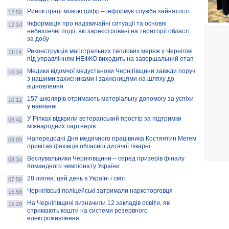
Ринок праці мовою цифр – інформує служба зайнятості
12:50
Інформація про надзвичайні ситуації та основні
12:14
небезпечні події, які зареєстровані на території області
за добу
Реконструкція магістральних теплових мереж у Чернігові
11:14
під управлінням НЕФКО виходить на завершальний етап
Медики відомчої медустанови Чернігівщини завжди поруч
10:34
з нашими захисниками і захисницями на шляху до
відновлення
157 школярів отримають матеріальну допомогу за успіхи
10:12
у навчанні
У Ріпках відкрили ветеранський простір за підтримки
09:41
міжнародних партнерів
Напередодні Дня медичного працівника Костянтин Мегем
09:09
привітав фахівців обласної дитячої лікарні
Веслувальники Чернігівщини – серед призерів фіналу
08:34
Командного чемпіонату України
28 липня: цей день в Україні і світі
07:58
Чернігівські поліцейські затримали наркоторговця
15:58
На Чернігівщині визначили 12 закладів освіти, які
15:28
отримають кошти на системи резервного
електроживлення