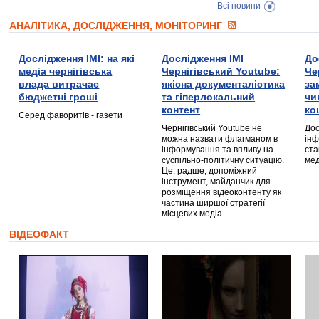
Всі новини
АНАЛІТИКА, ДОСЛІДЖЕННЯ, МОНІТОРИНГ
Дослідження ІМІ: на які
Дослідження ІМІ
До
медіа чернігівська
Чернігівський Youtube:
Че
влада витрачає
якісна документалістика
за
бюджетні гроші
та гіперлокальний
чи
контент
ко
Серед фаворитів - газети
Чернігівський Youtube не
Дос
можна назвати флагманом в
інф
інформування та впливу на
ста
суспільно-політичну ситуацію.
мед
Це, радше, допоміжний
інструмент, майданчик для
розміщення відеоконтенту як
частина ширшої стратегії
місцевих медіа.
ВІДЕОФАКТ