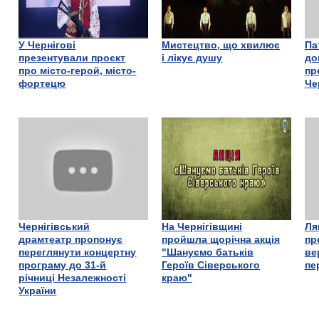
У Чернігові
Мистецтво, що хвилює
Па
презентували проєкт
і лікує душу
до
про місто-герой, місто-
пр
фортецю
Че
Чернігівський
На Чернігівщині
Ля
драмтеатр пропонує
пройшла щорічна акція
пр
переглянути концертну
"Шануємо батьків
ве
програму до 31-й
Героїв Сіверського
пе
річниці Незалежності
краю"
України