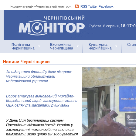
Інформ-агенція «Чернігівський монітор»:
RSS
Twitter
Facebook
Інформ-агенція
«Чернігівський монітор»
18:17:0
Субота, 8 серпня,
Політична
Економічна
Культурна
Стил
Чернігівщина
Чернігівщина
Чернігівщина
Новини Чернігівщини
За підтримки Франції у двох лікарнях
Чернігівщини облаштували
модернізовані укриття
Ворог атакував відновлений Михайло-
Коцюбинський ліцей: заступниця голови
ОДА оглянула масштаби руйнувань
У День Сил безпілотних систем
Президент відзначив досвід України у
застосуванні технологій та закликав
пам'ятати, якою ціною він здобувається