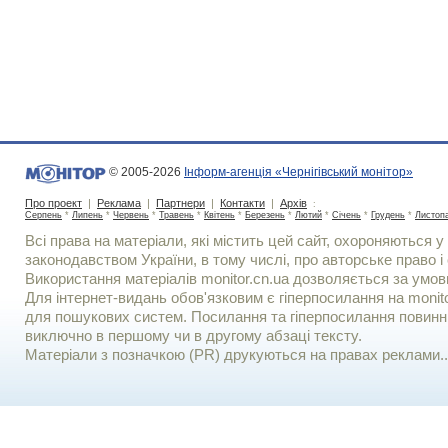
© 2005-2026
Інформ-агенція «Чернігівський монітор»
Про проект
|
Реклама
|
Партнери
|
Контакти
|
Архів
:
Серпень
*
Липень
*
Червень
*
Травень
*
Квітень
*
Березень
*
Лютий
*
Січень
*
Грудень
*
Листоп
Всі права на матеріали, які містить цей сайт, охороняються у 
законодавством України, в тому числі, про авторське право і 
Використання матерiалiв monitor.cn.ua дозволяється за умов
Для iнтернет-видань обов'язковим є гiперпосилання на monito
для пошукових систем. Посилання та гіперпосилання повинні
виключно в першому чи в другому абзаці тексту.
Матеріали з позначкою (PR) друкуються на правах реклами..