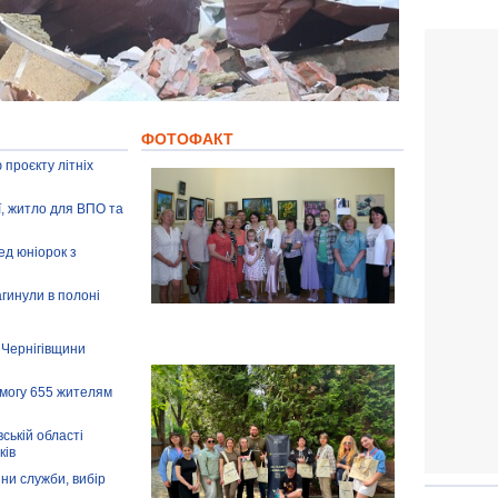
ФОТОФАКТ
 проєкту літніх
ії, житло для ВПО та
ед юніорок з
агинули в полоні
 Чернігівщини
омогу 655 жителям
ській області
ків
іни служби, вибір