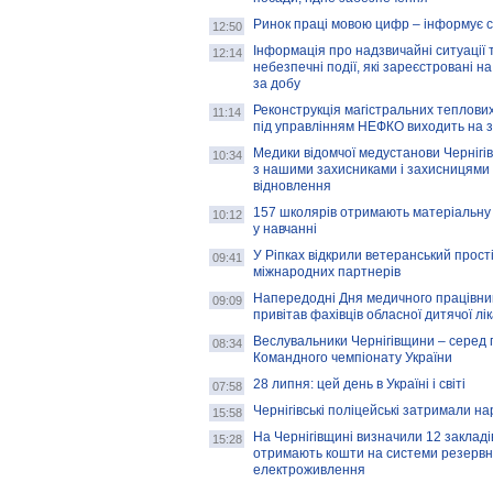
Ринок праці мовою цифр – інформує 
12:50
Інформація про надзвичайні ситуації 
12:14
небезпечні події, які зареєстровані на
за добу
Реконструкція магістральних теплових
11:14
під управлінням НЕФКО виходить на 
Медики відомчої медустанови Чернігі
10:34
з нашими захисниками і захисницями
відновлення
157 школярів отримають матеріальну 
10:12
у навчанні
У Ріпках відкрили ветеранський прост
09:41
міжнародних партнерів
Напередодні Дня медичного працівни
09:09
привітав фахівців обласної дитячої лі
Веслувальники Чернігівщини – серед 
08:34
Командного чемпіонату України
28 липня: цей день в Україні і світі
07:58
Чернігівські поліцейські затримали н
15:58
На Чернігівщині визначили 12 закладів 
15:28
отримають кошти на системи резервн
електроживлення