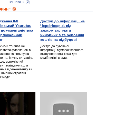
Всі новини
ТОРИНГ
дження ІМІ
Доступ до інформації на
гівський Youtube:
Чернігівщині: під
а документалістика
замком зарплати
перлокальний
чиновників та освоєння
нт
коштів на відбудові
вський Youtube не
Доступ до публічної
назвати флагманом в
інформації в умовах воєнного
ування та впливу на
стану непроста тема для
но-політичну ситуацію.
медійників і влади.
дше, допоміжний
ент, майданчик для
ння відеоконтенту як
 ширшої стратегії
х медіа.