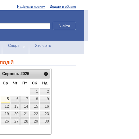
Надіслати новину
Додати в обране
Спорт
Хто є хто
ПОДІЙ
Серпень
2026
Ср
Чт
Пт
Сб
Нд
1
2
5
6
7
8
9
12
13
14
15
16
19
20
21
22
23
26
27
28
29
30