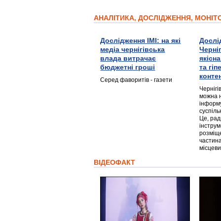
АНАЛІТИКА, ДОСЛІДЖЕННЯ, МОНІ
Дослідження ІМІ: на які
Дослі
медіа чернігівська
Черні
влада витрачає
якісн
бюджетні гроші
та гі
конте
Серед фаворитів - газети
Чернігі
можна 
інформ
суспіль
Це, ра
інструм
розміще
частина
місцеви
ВІДЕОФАКТ