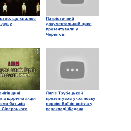
цтво, що хвилює
Патріотичний
є душу
документальний цикл
презентували у
Чернігові
рнігівщині
Ляпіс Трубецькой
ла щорічна акція
презентував українську
ємо батьків
версію Воїнів світла у
в Сіверського
перекладі Жадана