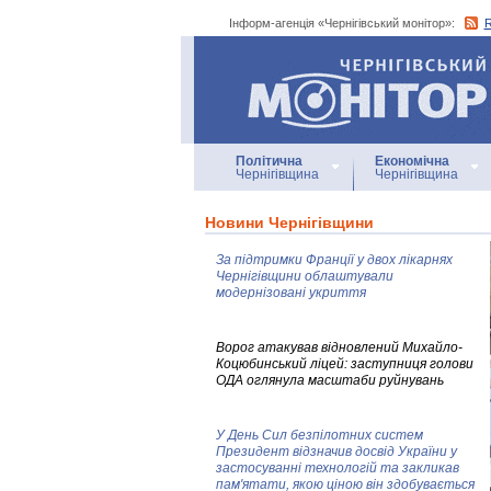
Інформ-агенція «Чернігівський монітор»:
Інформ-агенція
«Чернігівський монітор»
Політична
Економічна
Чернігівщина
Чернігівщина
Новини Чернігівщини
За підтримки Франції у двох лікарнях
Чернігівщини облаштували
модернізовані укриття
Ворог атакував відновлений Михайло-
Коцюбинський ліцей: заступниця голови
ОДА оглянула масштаби руйнувань
У День Сил безпілотних систем
Президент відзначив досвід України у
застосуванні технологій та закликав
пам'ятати, якою ціною він здобувається