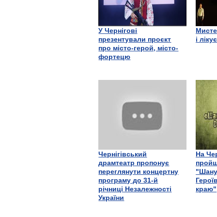
У Чернігові
Мисте
презентували проєкт
і ліку
про місто-герой, місто-
фортецю
Чернігівський
На Че
драмтеатр пропонує
пройш
переглянути концертну
"Шану
програму до 31-й
Герої
річниці Незалежності
краю"
України