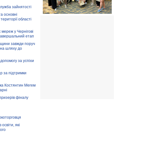
служба зайнятості
та основні
 території області
 мереж у Чернігові
завершальний етап
вщини завжди поруч
 на шляху до
допомогу за успіхи
ір за підтримки
ка Костянтин Мегем
карні
призерів фіналу
аркоторговця
освіти, які
ого