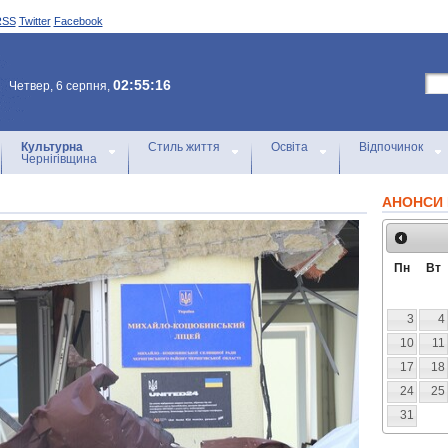
RSS
Twitter
Facebook
02:55:16
Четвер, 6 серпня,
Культурна
Стиль життя
Освіта
Відпочинок
Чернігівщина
АНОНСИ 
Пн
Вт
3
4
10
11
17
18
24
25
31