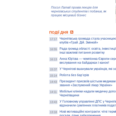
Посол Латвії провів лекцію для
чернігівських студентів і побачив, як
працює місцевий бізнес
Митці та жителі Чернігова створили
ПОДІЇ ДНЯ
колекцію про війну, емоції та тварин
Чернігівська громада стала учасницею
17:17
клубів «Грай. Дій. Змінюй»
Рада громад області: освіта, інвестиц
AB InBev Efes Україна підтримала
16:55
інші важливі питання розвитку
навчальний проєкт "Молодіжна бізнес-
школа", спрямований на розвиток
Анна Юр'єва — чемпіонка Європи сер
16:13
підприємництва у Чернігівській області
веслування на байдарках і каное!
У Чернігові вшанували українців, які з
15:37
Золота тварина: видання Forbes
написало про чернігівця Патрона: хто і
Робота без бар’єрів
15:14
скільки на ньому заробляє? І куди
витрачають?
Президент присвоїв шістьом медикам
14:43
звання «Заслужений лікар України»
Мобільні клініки надали медичну доп
14:11
Чернігівщини
У Головному управлінні ДПС у Чернігів
13:43
відзначили сумлінних платників подат
Нові мотиваційні контракти: чіткі терм
13:18
посади, гідне забезпечення