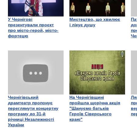
У Чернігові
Мистецтво, що хвилює
Па
презентували проєкт
і лікує душу
до
про місто-герой, місто-
пр
фортецю
Че
Чернігівський
На Чернігівщині
Ля
драмтеатр пропонує
пройшла щорічна акція
пр
переглянути концертну
"Шануємо батьків
ве
програму до 31-й
Героїв Сіверського
пе
річниці Незалежності
краю"
України