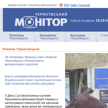
Інформ-агенція «Чернігівський монітор»:
RSS
Twitter
Facebook
Інформ-агенція
«Чернігівський монітор»
19:20:5
Субота, 8 серпня,
Політична
Економічна
Культурна
Стил
Чернігівщина
Чернігівщина
Чернігівщина
Новини Чернігівщини
За підтримки Франції у двох лікарнях
Чернігівщини облаштували
модернізовані укриття
Ворог атакував відновлений Михайло-
Коцюбинський ліцей: заступниця голови
ОДА оглянула масштаби руйнувань
У День Сил безпілотних систем
Президент відзначив досвід України у
застосуванні технологій та закликав
пам'ятати, якою ціною він здобувається