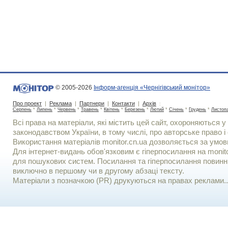
© 2005-2026
Інформ-агенція «Чернігівський монітор»
Про проект
|
Реклама
|
Партнери
|
Контакти
|
Архів
:
Серпень
*
Липень
*
Червень
*
Травень
*
Квітень
*
Березень
*
Лютий
*
Січень
*
Грудень
*
Листоп
Всі права на матеріали, які містить цей сайт, охороняються у 
законодавством України, в тому числі, про авторське право і 
Використання матерiалiв monitor.cn.ua дозволяється за умов
Для iнтернет-видань обов'язковим є гiперпосилання на monito
для пошукових систем. Посилання та гіперпосилання повинні
виключно в першому чи в другому абзаці тексту.
Матеріали з позначкою (PR) друкуються на правах реклами..