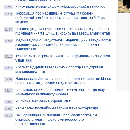
Ринок праці мовою цифр – інформує служба зайнятості
12:50
Інформація про надзвичайні ситуації та основні
12:14
небезпечні події, які зареєстровані на території області
за добу
Реконструкція магістральних теплових мереж у Чернігові
11:14
під управлінням НЕФКО виходить на завершальний етап
Медики відомчої медустанови Чернігівщини завжди поруч
10:34
з нашими захисниками і захисницями на шляху до
відновлення
157 школярів отримають матеріальну допомогу за успіхи
10:12
у навчанні
У Ріпках відкрили ветеранський простір за підтримки
09:41
міжнародних партнерів
Напередодні Дня медичного працівника Костянтин Мегем
09:09
привітав фахівців обласної дитячої лікарні
Веслувальники Чернігівщини – серед призерів фіналу
08:34
Командного чемпіонату України
28 липня: цей день в Україні і світі
07:58
Чернігівські поліцейські затримали наркоторговця
15:58
На Чернігівщині визначили 12 закладів освіти, які
15:28
отримають кошти на системи резервного
електроживлення