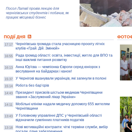
Посол Латвії провів лекцію для
чернігівських студентів і побачив, як
працює місцевий бізнес
Митці та жителі Чернігова створили
ПОДІЇ ДНЯ
колекцію про війну, емоції та тварин
ФОТО
Чернігівська громада стала учасницею проєкту літніх
17:17
клубів «Грай. Дій. Змінюй»
Рада громад області: освіта, інвестиції, житло для ВПО та
AB InBev Efes Україна підтримала
16:55
інші важливі питання розвитку
навчальний проєкт "Молодіжна бізнес-
школа", спрямований на розвиток
Анна Юр'єва — чемпіонка Європи серед юніорок з
16:13
підприємництва у Чернігівській області
веслування на байдарках і каное!
У Чернігові вшанували українців, які загинули в полоні
15:37
Золота тварина: видання Forbes
написало про чернігівця Патрона: хто і
Робота без бар’єрів
15:14
скільки на ньому заробляє? І куди
витрачають?
Президент присвоїв шістьом медикам Чернігівщини
14:43
звання «Заслужений лікар України»
Мобільні клініки надали медичну допомогу 655 жителям
14:11
Чернігівщини
У Головному управлінні ДПС у Чернігівській області
13:43
відзначили сумлінних платників податків
Нові мотиваційні контракти: чіткі терміни служби, вибір
13:18
посади, гідне забезпечення