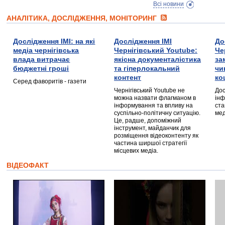
Всі новини
АНАЛІТИКА, ДОСЛІДЖЕННЯ, МОНІТОРИНГ
Дослідження ІМІ: на які
Дослідження ІМІ
До
медіа чернігівська
Чернігівський Youtube:
Че
влада витрачає
якісна документалістика
за
бюджетні гроші
та гіперлокальний
чи
контент
ко
Серед фаворитів - газети
Чернігівський Youtube не
Дос
можна назвати флагманом в
інф
інформування та впливу на
ста
суспільно-політичну ситуацію.
мед
Це, радше, допоміжний
інструмент, майданчик для
розміщення відеоконтенту як
частина ширшої стратегії
місцевих медіа.
ВІДЕОФАКТ