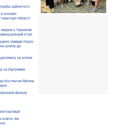
служба зайнятості
та основні
 території області
 мереж у Чернігові
завершальний етап
вщини завжди поруч
 на шляху до
допомогу за успіхи
ір за підтримки
ка Костянтин Мегем
карні
призерів фіналу
аркоторговця
освіти, які
ого