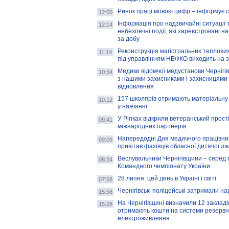
Ринок праці мовою цифр – інформує 
12:50
Інформація про надзвичайні ситуації 
12:14
небезпечні події, які зареєстровані на
за добу
Реконструкція магістральних теплових
11:14
під управлінням НЕФКО виходить на 
Медики відомчої медустанови Чернігі
10:34
з нашими захисниками і захисницями
відновлення
157 школярів отримають матеріальну 
10:12
у навчанні
У Ріпках відкрили ветеранський прост
09:41
міжнародних партнерів
Напередодні Дня медичного працівни
09:09
привітав фахівців обласної дитячої лі
Веслувальники Чернігівщини – серед 
08:34
Командного чемпіонату України
28 липня: цей день в Україні і світі
07:58
Чернігівські поліцейські затримали н
15:58
На Чернігівщині визначили 12 закладів 
15:28
отримають кошти на системи резервн
електроживлення