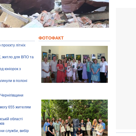
ФОТОФАКТ
 проєкту літніх
ії, житло для ВПО та
ед юніорок з
агинули в полоні
 Чернігівщини
омогу 655 жителям
ській області
ків
іни служби, вибір