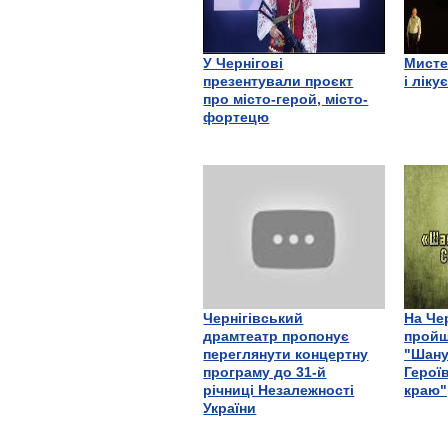
У Чернігові
Мисте
презентували проєкт
і ліку
про місто-герой, місто-
фортецю
Чернігівський
На Че
драмтеатр пропонує
пройш
переглянути концертну
"Шану
програму до 31-й
Герої
річниці Незалежності
краю"
України