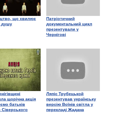
цтво, що хвилює
Патріотичний
є душу
документальний цикл
презентували у
Чернігові
рнігівщині
Ляпіс Трубецькой
ла щорічна акція
презентував українську
ємо батьків
версію Воїнів світла у
в Сіверського
перекладі Жадана