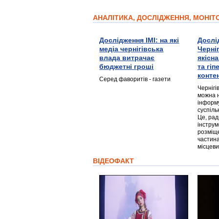
АНАЛІТИКА, ДОСЛІДЖЕННЯ, МОНІ
Дослідження ІМІ: на які
Дослі
медіа чернігівська
Черні
влада витрачає
якісн
бюджетні гроші
та гі
конте
Серед фаворитів - газети
Чернігі
можна 
інформ
суспіль
Це, ра
інструм
розміще
частина
місцеви
ВІДЕОФАКТ