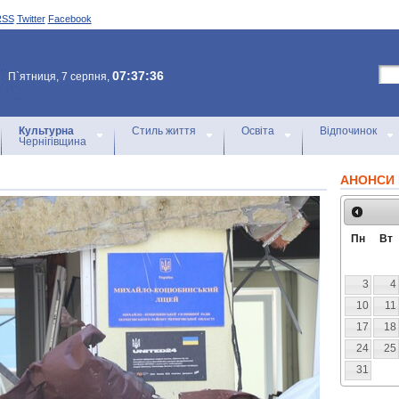
RSS
Twitter
Facebook
07:37:36
П`ятниця, 7 серпня,
Культурна
Стиль життя
Освіта
Відпочинок
Чернігівщина
АНОНСИ 
Пн
Вт
3
4
10
11
17
18
24
25
31