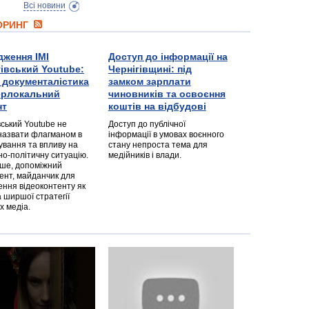
Всі новини
ТОРИНГ
дження ІМІ
Доступ до інформації на
гівський Youtube:
Чернігівщині: під
а документалістика
замком зарплати
перлокальний
чиновників та освоєння
нт
коштів на відбудові
вський Youtube не
Доступ до публічної
назвати флагманом в
інформації в умовах воєнного
ування та впливу на
стану непроста тема для
но-політичну ситуацію.
медійників і влади.
дше, допоміжний
ент, майданчик для
ння відеоконтенту як
 ширшої стратегії
х медіа.