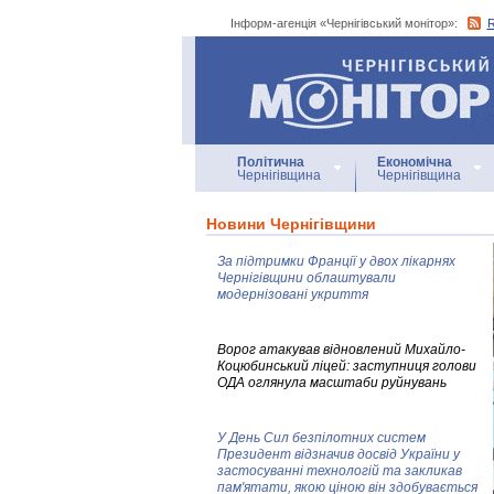
Інформ-агенція «Чернігівський монітор»:
Інформ-агенція
«Чернігівський монітор»
Політична
Економічна
Чернігівщина
Чернігівщина
Новини Чернігівщини
За підтримки Франції у двох лікарнях
Чернігівщини облаштували
модернізовані укриття
Ворог атакував відновлений Михайло-
Коцюбинський ліцей: заступниця голови
ОДА оглянула масштаби руйнувань
У День Сил безпілотних систем
Президент відзначив досвід України у
застосуванні технологій та закликав
пам'ятати, якою ціною він здобувається