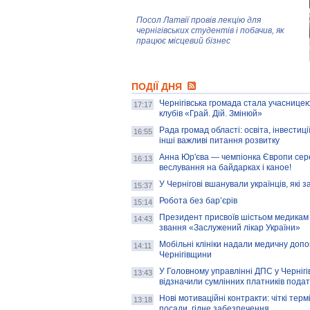
Посол Латвії провів лекцію для
чернігівських студентів і побачив, як
працює місцевий бізнес
Митці та жителі Чернігова створили
ПОДІЇ ДНЯ
колекцію про війну, емоції та тварин
Чернігівська громада стала учасницею
17:17
клубів «Грай. Дій. Змінюй»
Рада громад області: освіта, інвестиц
AB InBev Efes Україна підтримала
16:55
інші важливі питання розвитку
навчальний проєкт "Молодіжна бізнес-
школа", спрямований на розвиток
Анна Юр'єва — чемпіонка Європи сер
16:13
підприємництва у Чернігівській області
веслування на байдарках і каное!
У Чернігові вшанували українців, які з
15:37
Золота тварина: видання Forbes
написало про чернігівця Патрона: хто і
Робота без бар’єрів
15:14
скільки на ньому заробляє? І куди
витрачають?
Президент присвоїв шістьом медикам
14:43
звання «Заслужений лікар України»
Мобільні клініки надали медичну доп
14:11
Чернігівщини
У Головному управлінні ДПС у Чернігів
13:43
відзначили сумлінних платників подат
Нові мотиваційні контракти: чіткі терм
13:18
посади, гідне забезпечення