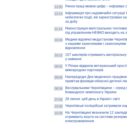
Ринок праці мовою цифр – інформує 
12:50
Інформація про надзвичайні ситуації 
12:14
небезпечні події, які зареєстровані на
за добу
Реконструкція магістральних теплових
11:14
під управлінням НЕФКО виходить на 
Медики відомчої медустанови Чернігі
10:34
з нашими захисниками і захисницями
відновлення
157 школярів отримають матеріальну 
10:12
у навчанні
У Ріпках відкрили ветеранський прост
09:41
міжнародних партнерів
Напередодні Дня медичного працівни
09:09
привітав фахівців обласної дитячої лі
Веслувальники Чернігівщини – серед 
08:34
Командного чемпіонату України
28 липня: цей день в Україні і світі
07:58
Чернігівські поліцейські затримали н
15:58
На Чернігівщині визначили 12 закладів 
15:28
отримають кошти на системи резервн
електроживлення