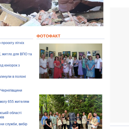
ФОТОФАКТ
 проєкту літніх
ії, житло для ВПО та
ед юніорок з
агинули в полоні
 Чернігівщини
омогу 655 жителям
ській області
ків
іни служби, вибір