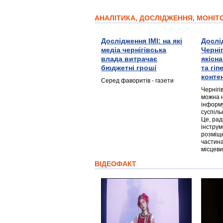
АНАЛІТИКА, ДОСЛІДЖЕННЯ, МОНІ
Дослідження ІМІ: на які
Дослі
медіа чернігівська
Черні
влада витрачає
якісн
бюджетні гроші
та гі
конте
Серед фаворитів - газети
Чернігі
можна 
інформ
суспіль
Це, ра
інструм
розміще
частина
місцеви
ВІДЕОФАКТ