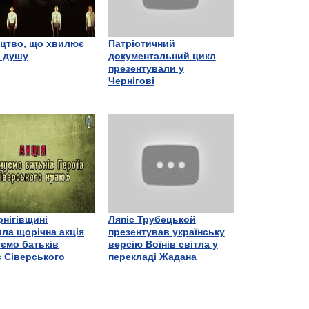
цтво, що хвилює
Патріотичний
є душу
документальний цикл
презентували у
Чернігові
рнігівщині
Ляпіс Трубецькой
ла щорічна акція
презентував українську
ємо батьків
версію Воїнів світла у
в Сіверського
перекладі Жадана