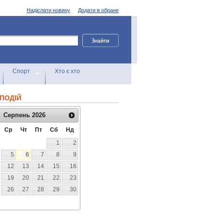
Надіслати новину
Додати в обране
Спорт
Хто є хто
ПОДІЙ
Серпень
2026
Ср
Чт
Пт
Сб
Нд
1
2
5
6
7
8
9
12
13
14
15
16
19
20
21
22
23
26
27
28
29
30