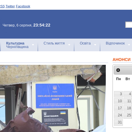
RSS
Twitter
Facebook
23:54:22
Четвер, 6 серпня,
Культурна
Стиль життя
Освіта
Відпочинок
Чернігівщина
АНОНСИ 
Пн
Вт
3
4
10
11
17
18
24
25
31