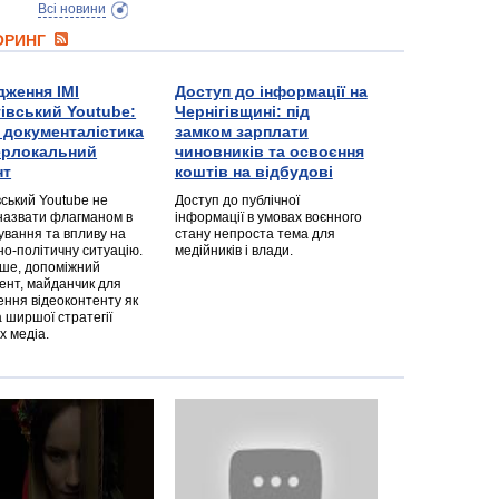
Всі новини
ТОРИНГ
дження ІМІ
Доступ до інформації на
гівський Youtube:
Чернігівщині: під
а документалістика
замком зарплати
перлокальний
чиновників та освоєння
нт
коштів на відбудові
вський Youtube не
Доступ до публічної
назвати флагманом в
інформації в умовах воєнного
ування та впливу на
стану непроста тема для
но-політичну ситуацію.
медійників і влади.
дше, допоміжний
ент, майданчик для
ння відеоконтенту як
 ширшої стратегії
х медіа.