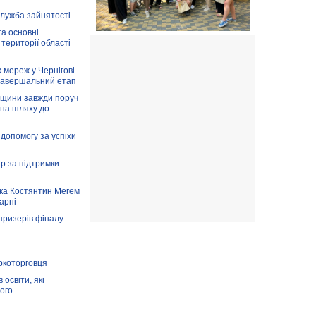
служба зайнятості
та основні
 території області
 мереж у Чернігові
завершальний етап
вщини завжди поруч
 на шляху до
допомогу за успіхи
ір за підтримки
ка Костянтин Мегем
карні
призерів фіналу
аркоторговця
освіти, які
ого