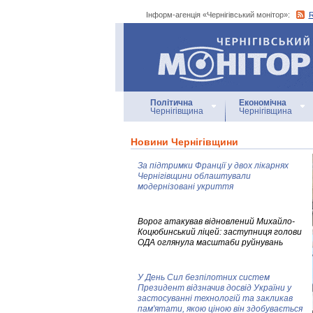
Інформ-агенція «Чернігівський монітор»:
Інформ-агенція
«Чернігівський монітор»
Політична
Економічна
Чернігівщина
Чернігівщина
Новини Чернігівщини
За підтримки Франції у двох лікарнях
Чернігівщини облаштували
модернізовані укриття
Ворог атакував відновлений Михайло-
Коцюбинський ліцей: заступниця голови
ОДА оглянула масштаби руйнувань
У День Сил безпілотних систем
Президент відзначив досвід України у
застосуванні технологій та закликав
пам'ятати, якою ціною він здобувається