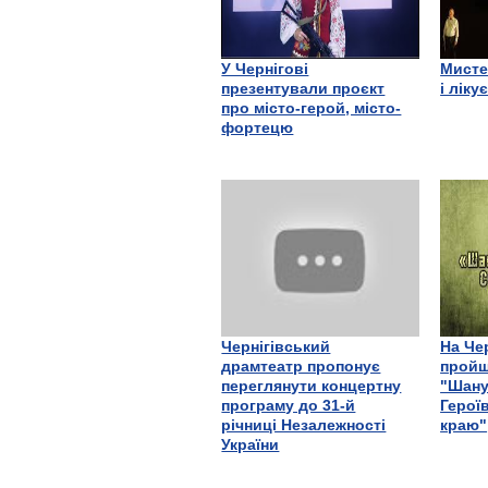
У Чернігові
Мисте
презентували проєкт
і ліку
про місто-герой, місто-
фортецю
Чернігівський
На Че
драмтеатр пропонує
пройш
переглянути концертну
"Шану
програму до 31-й
Герої
річниці Незалежності
краю"
України