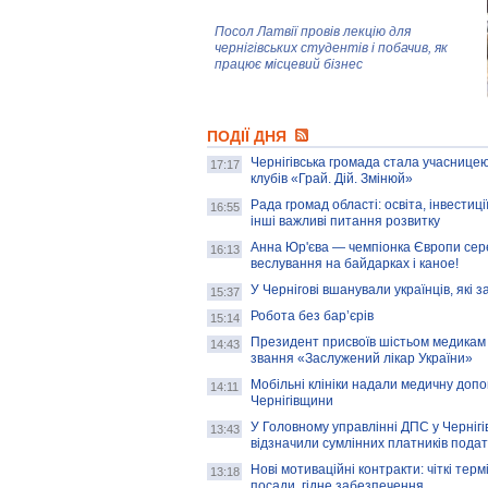
Посол Латвії провів лекцію для
чернігівських студентів і побачив, як
працює місцевий бізнес
Митці та жителі Чернігова створили
ПОДІЇ ДНЯ
колекцію про війну, емоції та тварин
Чернігівська громада стала учасницею
17:17
клубів «Грай. Дій. Змінюй»
Рада громад області: освіта, інвестиц
AB InBev Efes Україна підтримала
16:55
інші важливі питання розвитку
навчальний проєкт "Молодіжна бізнес-
школа", спрямований на розвиток
Анна Юр'єва — чемпіонка Європи сер
16:13
підприємництва у Чернігівській області
веслування на байдарках і каное!
У Чернігові вшанували українців, які з
15:37
Золота тварина: видання Forbes
написало про чернігівця Патрона: хто і
Робота без бар’єрів
15:14
скільки на ньому заробляє? І куди
витрачають?
Президент присвоїв шістьом медикам
14:43
звання «Заслужений лікар України»
Мобільні клініки надали медичну доп
14:11
Чернігівщини
У Головному управлінні ДПС у Чернігів
13:43
відзначили сумлінних платників подат
Нові мотиваційні контракти: чіткі терм
13:18
посади, гідне забезпечення