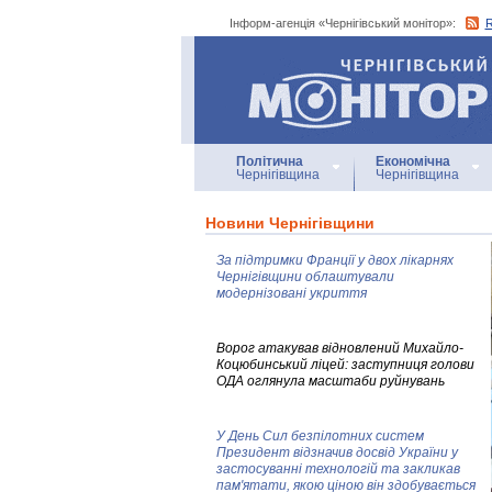
Інформ-агенція «Чернігівський монітор»:
Інформ-агенція
«Чернігівський монітор»
Політична
Економічна
Чернігівщина
Чернігівщина
Новини Чернігівщини
За підтримки Франції у двох лікарнях
Чернігівщини облаштували
модернізовані укриття
Ворог атакував відновлений Михайло-
Коцюбинський ліцей: заступниця голови
ОДА оглянула масштаби руйнувань
У День Сил безпілотних систем
Президент відзначив досвід України у
застосуванні технологій та закликав
пам'ятати, якою ціною він здобувається