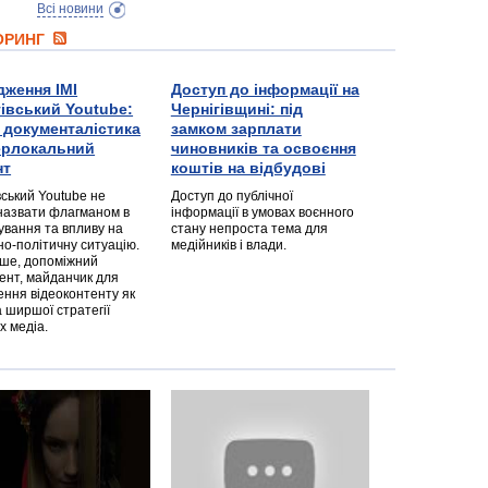
Всі новини
ТОРИНГ
дження ІМІ
Доступ до інформації на
гівський Youtube:
Чернігівщині: під
а документалістика
замком зарплати
перлокальний
чиновників та освоєння
нт
коштів на відбудові
вський Youtube не
Доступ до публічної
назвати флагманом в
інформації в умовах воєнного
ування та впливу на
стану непроста тема для
но-політичну ситуацію.
медійників і влади.
дше, допоміжний
ент, майданчик для
ння відеоконтенту як
 ширшої стратегії
х медіа.