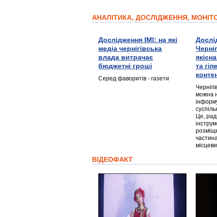
АНАЛІТИКА, ДОСЛІДЖЕННЯ, МОНІ
Дослідження ІМІ: на які
Дослі
медіа чернігівська
Черні
влада витрачає
якісн
бюджетні гроші
та гі
конте
Серед фаворитів - газети
Чернігі
можна 
інформ
суспіль
Це, ра
інструм
розміще
частина
місцеви
ВІДЕОФАКТ