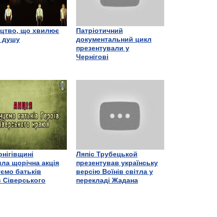
цтво, що хвилює
Патріотичний
є душу
документальний цикл
презентували у
Чернігові
рнігівщині
Ляпіс Трубецькой
ла щорічна акція
презентував українську
ємо батьків
версію Воїнів світла у
в Сіверського
перекладі Жадана