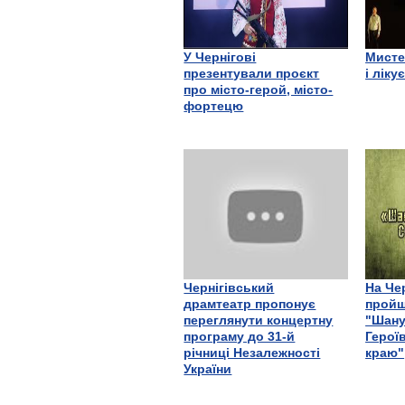
У Чернігові
Мисте
презентували проєкт
і ліку
про місто-герой, місто-
фортецю
Чернігівський
На Че
драмтеатр пропонує
пройш
переглянути концертну
"Шану
програму до 31-й
Герої
річниці Незалежності
краю"
України