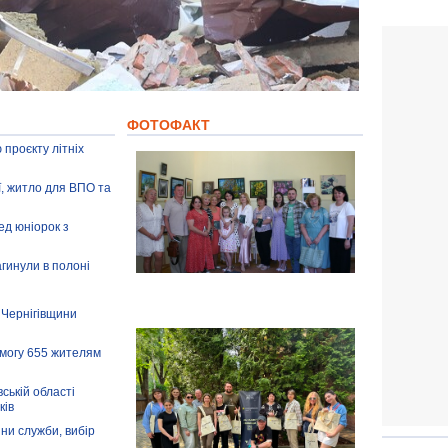
ФОТОФАКТ
 проєкту літніх
ії, житло для ВПО та
ед юніорок з
агинули в полоні
 Чернігівщини
омогу 655 жителям
ській області
ків
іни служби, вибір