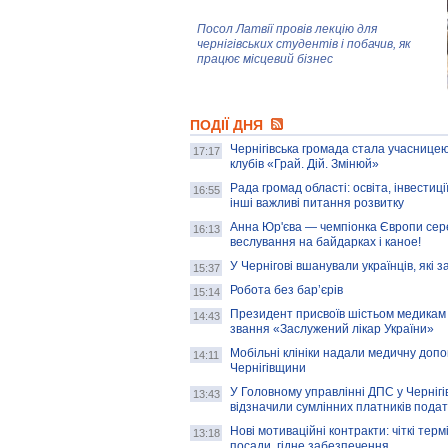
Посол Латвії провів лекцію для
чернігівських студентів і побачив, як
працює місцевий бізнес
Митці та жителі Чернігова створили
ПОДІЇ ДНЯ
колекцію про війну, емоції та тварин
Чернігівська громада стала учасницею
17:17
клубів «Грай. Дій. Змінюй»
Рада громад області: освіта, інвестиц
AB InBev Efes Україна підтримала
16:55
інші важливі питання розвитку
навчальний проєкт "Молодіжна бізнес-
школа", спрямований на розвиток
Анна Юр'єва — чемпіонка Європи сер
16:13
підприємництва у Чернігівській області
веслування на байдарках і каное!
У Чернігові вшанували українців, які з
15:37
Золота тварина: видання Forbes
написало про чернігівця Патрона: хто і
Робота без бар’єрів
15:14
скільки на ньому заробляє? І куди
витрачають?
Президент присвоїв шістьом медикам
14:43
звання «Заслужений лікар України»
Мобільні клініки надали медичну доп
14:11
Чернігівщини
У Головному управлінні ДПС у Чернігів
13:43
відзначили сумлінних платників подат
Нові мотиваційні контракти: чіткі терм
13:18
посади, гідне забезпечення