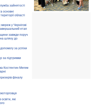
служба зайнятості
та основні
 території області
 мереж у Чернігові
завершальний етап
вщини завжди поруч
 на шляху до
допомогу за успіхи
ір за підтримки
ка Костянтин Мегем
карні
призерів фіналу
аркоторговця
освіти, які
ого