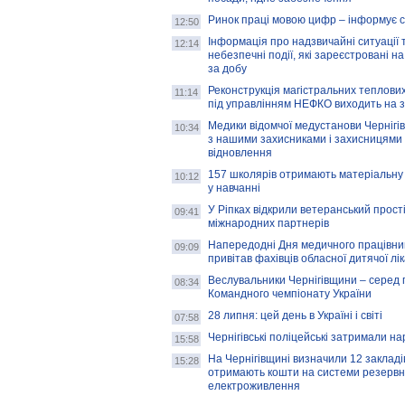
Ринок праці мовою цифр – інформує 
12:50
Інформація про надзвичайні ситуації 
12:14
небезпечні події, які зареєстровані на
за добу
Реконструкція магістральних теплових
11:14
під управлінням НЕФКО виходить на 
Медики відомчої медустанови Чернігі
10:34
з нашими захисниками і захисницями
відновлення
157 школярів отримають матеріальну 
10:12
у навчанні
У Ріпках відкрили ветеранський прост
09:41
міжнародних партнерів
Напередодні Дня медичного працівни
09:09
привітав фахівців обласної дитячої лі
Веслувальники Чернігівщини – серед 
08:34
Командного чемпіонату України
28 липня: цей день в Україні і світі
07:58
Чернігівські поліцейські затримали н
15:58
На Чернігівщині визначили 12 закладів 
15:28
отримають кошти на системи резервн
електроживлення