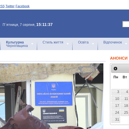
RSS
Twitter
Facebook
15:11:37
П`ятниця, 7 серпня,
Культурна
Стиль життя
Освіта
Відпочинок
Чернігівщина
АНОНСИ 
Пн
Вт
3
4
10
11
17
18
24
25
31