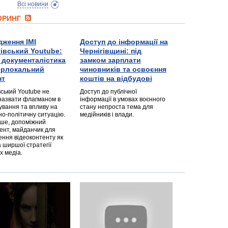
Всі новини
ТОРИНГ
дження ІМІ
Доступ до інформації на
гівський Youtube:
Чернігівщині: під
а документалістика
замком зарплати
перлокальний
чиновників та освоєння
нт
коштів на відбудові
вський Youtube не
Доступ до публічної
назвати флагманом в
інформації в умовах воєнного
ування та впливу на
стану непроста тема для
но-політичну ситуацію.
медійників і влади.
дше, допоміжний
ент, майданчик для
ння відеоконтенту як
 ширшої стратегії
х медіа.