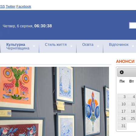
RSS
Twitter
Facebook
06:30:38
Четвер, 6 серпня,
Культурна
Стиль життя
Освіта
Відпочинок
Чернігівщина
АНОНСИ 
Пн
Вт
3
4
10
11
17
18
24
25
31