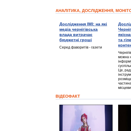
АНАЛІТИКА, ДОСЛІДЖЕННЯ, МОНІ
Дослідження ІМІ: на які
Дослі
медіа чернігівська
Черні
влада витрачає
якісн
бюджетні гроші
та гі
конте
Серед фаворитів - газети
Чернігі
можна 
інформ
суспіль
Це, ра
інструм
розміще
частина
місцеви
ВІДЕОФАКТ