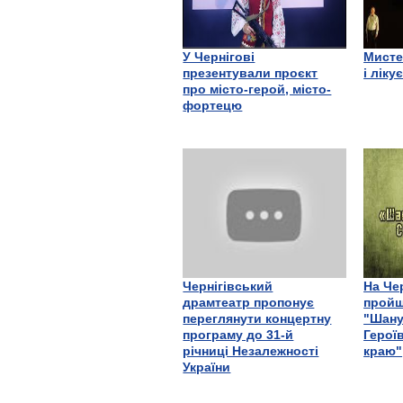
У Чернігові
Мисте
презентували проєкт
і ліку
про місто-герой, місто-
фортецю
Чернігівський
На Че
драмтеатр пропонує
пройш
переглянути концертну
"Шану
програму до 31-й
Герої
річниці Незалежності
краю"
України