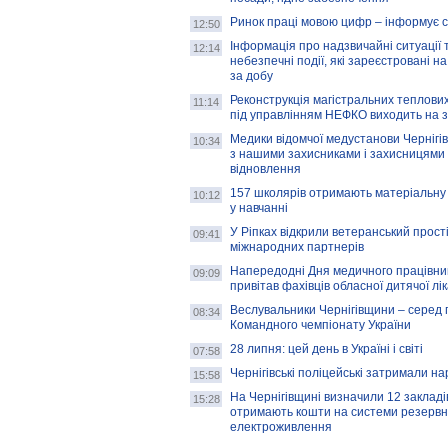
Ринок праці мовою цифр – інформує 
12:50
Інформація про надзвичайні ситуації 
12:14
небезпечні події, які зареєстровані на
за добу
Реконструкція магістральних теплових
11:14
під управлінням НЕФКО виходить на 
Медики відомчої медустанови Чернігі
10:34
з нашими захисниками і захисницями
відновлення
157 школярів отримають матеріальну 
10:12
у навчанні
У Ріпках відкрили ветеранський прост
09:41
міжнародних партнерів
Напередодні Дня медичного працівни
09:09
привітав фахівців обласної дитячої лі
Веслувальники Чернігівщини – серед 
08:34
Командного чемпіонату України
28 липня: цей день в Україні і світі
07:58
Чернігівські поліцейські затримали н
15:58
На Чернігівщині визначили 12 закладів 
15:28
отримають кошти на системи резервн
електроживлення