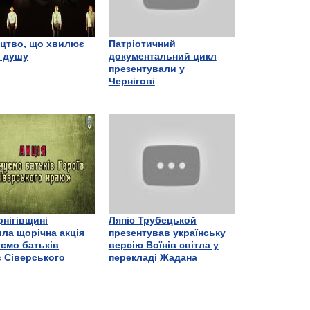
цтво, що хвилює
Патріотичний
є душу
документальний цикл
презентували у
Чернігові
рнігівщині
Ляпіс Трубецькой
ла щорічна акція
презентував українську
ємо батьків
версію Воїнів світла у
в Сіверського
перекладі Жадана