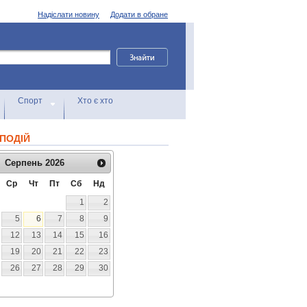
Надіслати новину
Додати в обране
Спорт
Хто є хто
ПОДІЙ
Серпень
2026
Ср
Чт
Пт
Сб
Нд
1
2
5
6
7
8
9
12
13
14
15
16
19
20
21
22
23
26
27
28
29
30