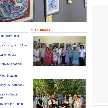
ФОТОФАКТ
 проєкту літніх
ії, житло для ВПО та
ед юніорок з
агинули в полоні
 Чернігівщини
омогу 655 жителям
ській області
ків
іни служби, вибір