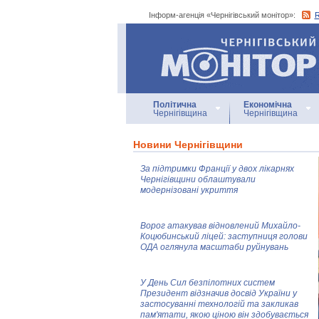
Інформ-агенція «Чернігівський монітор»:
Інформ-агенція
«Чернігівський монітор»
Політична
Економічна
Чернігівщина
Чернігівщина
Новини Чернігівщини
За підтримки Франції у двох лікарнях
Чернігівщини облаштували
модернізовані укриття
Ворог атакував відновлений Михайло-
Коцюбинський ліцей: заступниця голови
ОДА оглянула масштаби руйнувань
У День Сил безпілотних систем
Президент відзначив досвід України у
застосуванні технологій та закликав
пам'ятати, якою ціною він здобувається