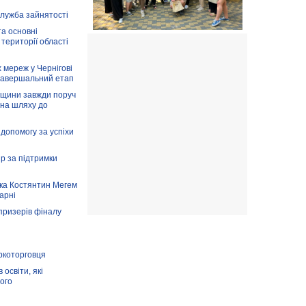
служба зайнятості
та основні
 території області
 мереж у Чернігові
завершальний етап
вщини завжди поруч
 на шляху до
допомогу за успіхи
ір за підтримки
ка Костянтин Мегем
карні
призерів фіналу
аркоторговця
освіти, які
ого