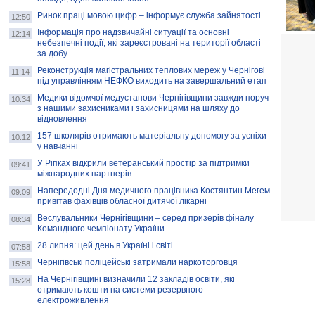
Ринок праці мовою цифр – інформує служба зайнятості
12:50
Інформація про надзвичайні ситуації та основні
12:14
небезпечні події, які зареєстровані на території області
за добу
Реконструкція магістральних теплових мереж у Чернігові
11:14
під управлінням НЕФКО виходить на завершальний етап
Медики відомчої медустанови Чернігівщини завжди поруч
10:34
з нашими захисниками і захисницями на шляху до
відновлення
157 школярів отримають матеріальну допомогу за успіхи
10:12
у навчанні
У Ріпках відкрили ветеранський простір за підтримки
09:41
міжнародних партнерів
Напередодні Дня медичного працівника Костянтин Мегем
09:09
привітав фахівців обласної дитячої лікарні
Веслувальники Чернігівщини – серед призерів фіналу
08:34
Командного чемпіонату України
28 липня: цей день в Україні і світі
07:58
Чернігівські поліцейські затримали наркоторговця
15:58
На Чернігівщині визначили 12 закладів освіти, які
15:28
отримають кошти на системи резервного
електроживлення