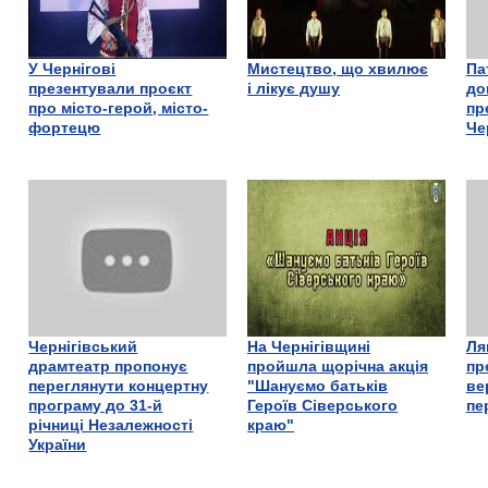
У Чернігові
Мистецтво, що хвилює
Па
презентували проєкт
і лікує душу
до
про місто-герой, місто-
пр
фортецю
Че
Чернігівський
На Чернігівщині
Ля
драмтеатр пропонує
пройшла щорічна акція
пр
переглянути концертну
"Шануємо батьків
ве
програму до 31-й
Героїв Сіверського
пе
річниці Незалежності
краю"
України