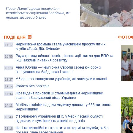
Посол Латвії провів лекцію для
чернігівських студентів і побачив, як
працює місцевий бізнес
Митці та жителі Чернігова створили
ПОДІЇ ДНЯ
колекцію про війну, емоції та тварин
ФОТО
Чернігівська громада стала учасницею проєкту літніх
17:17
клубів «Грай. Дій. Змінюй»
Рада громад області: освіта, інвестиції, житло для ВПО та
AB InBev Efes Україна підтримала
16:55
інші важливі питання розвитку
навчальний проєкт "Молодіжна бізнес-
школа", спрямований на розвиток
Анна Юр'єва — чемпіонка Європи серед юніорок з
16:13
підприємництва у Чернігівській області
веслування на байдарках і каное!
У Чернігові вшанували українців, які загинули в полоні
15:37
Золота тварина: видання Forbes
написало про чернігівця Патрона: хто і
Робота без бар’єрів
15:14
скільки на ньому заробляє? І куди
витрачають?
Президент присвоїв шістьом медикам Чернігівщини
14:43
звання «Заслужений лікар України»
Мобільні клініки надали медичну допомогу 655 жителям
14:11
Чернігівщини
У Головному управлінні ДПС у Чернігівській області
13:43
відзначили сумлінних платників податків
Нові мотиваційні контракти: чіткі терміни служби, вибір
13:18
посади, гідне забезпечення