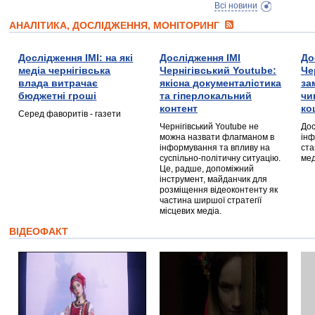
Всі новини
АНАЛІТИКА, ДОСЛІДЖЕННЯ, МОНІТОРИНГ
Дослідження ІМІ: на які
Дослідження ІМІ
До
медіа чернігівська
Чернігівський Youtube:
Че
влада витрачає
якісна документалістика
за
бюджетні гроші
та гіперлокальний
чи
контент
ко
Серед фаворитів - газети
Чернігівський Youtube не
Дос
можна назвати флагманом в
інф
інформування та впливу на
ста
суспільно-політичну ситуацію.
мед
Це, радше, допоміжний
інструмент, майданчик для
розміщення відеоконтенту як
частина ширшої стратегії
місцевих медіа.
ВІДЕОФАКТ