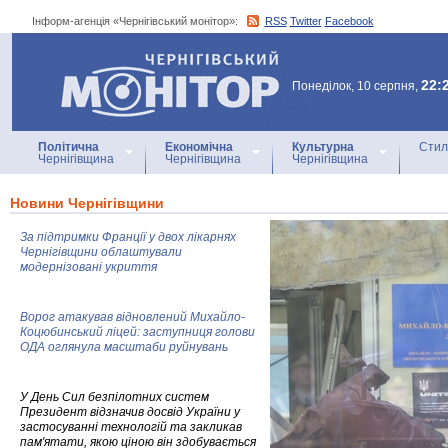
Інформ-агенція «Чернігівський монітор»:
RSS
Twitter
Facebook
Інформ-агенція
«Чернігівський монітор»
22:
Понеділок, 10 серпня,
Політична
Економічна
Культурна
Стил
Чернігівщина
Чернігівщина
Чернігівщина
Новини Чернігівщини
За підтримки Франції у двох лікарнях
Чернігівщини облаштували
модернізовані укриття
Ворог атакував відновлений Михайло-
Коцюбинський ліцей: заступниця голови
ОДА оглянула масштаби руйнувань
У День Сил безпілотних систем
Президент відзначив досвід України у
застосуванні технологій та закликав
пам'ятати, якою ціною він здобувається