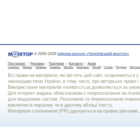
© 2005-2026
Інформ-агенція «Чернігівський монітор»
Про проект
|
Реклама
|
Партнери
|
Контакти
|
Архів
:
Серпень
*
Липень
*
Червень
*
Травень
*
Квітень
*
Березень
*
Лютий
*
Січень
*
Грудень
*
Листоп
Всі права на матеріали, які містить цей сайт, охороняються у 
законодавством України, в тому числі, про авторське право і 
Використання матерiалiв monitor.cn.ua дозволяється за умов
Для iнтернет-видань обов'язковим є гiперпосилання на monito
для пошукових систем. Посилання та гіперпосилання повинні
виключно в першому чи в другому абзаці тексту.
Матеріали з позначкою (PR) друкуються на правах реклами..