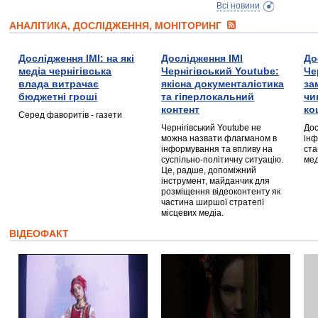
Всі новини
АНАЛІТИКА, ДОСЛІДЖЕННЯ, МОНІТОРИНГ
Дослідження ІМІ: на які
Дослідження ІМІ
До
медіа чернігівська
Чернігівський Youtube:
Че
влада витрачає
якісна документалістика
за
бюджетні гроші
та гіперлокальний
чи
контент
ко
Серед фаворитів - газети
Чернігівський Youtube не
Дос
можна назвати флагманом в
інф
інформування та впливу на
ста
суспільно-політичну ситуацію.
мед
Це, радше, допоміжний
інструмент, майданчик для
розміщення відеоконтенту як
частина ширшої стратегії
місцевих медіа.
ВІДЕОФАКТ