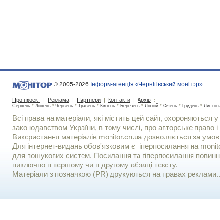
© 2005-2026
Інформ-агенція «Чернігівський монітор»
Про проект
|
Реклама
|
Партнери
|
Контакти
|
Архів
:
Серпень
*
Липень
*
Червень
*
Травень
*
Квітень
*
Березень
*
Лютий
*
Січень
*
Грудень
*
Листоп
Всі права на матеріали, які містить цей сайт, охороняються у 
законодавством України, в тому числі, про авторське право і 
Використання матерiалiв monitor.cn.ua дозволяється за умов
Для iнтернет-видань обов'язковим є гiперпосилання на monito
для пошукових систем. Посилання та гіперпосилання повинні
виключно в першому чи в другому абзаці тексту.
Матеріали з позначкою (PR) друкуються на правах реклами..