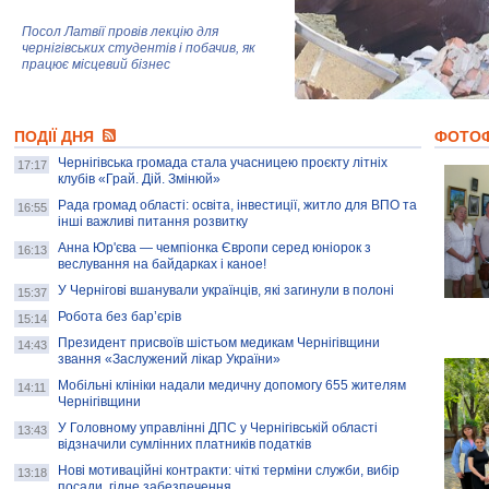
Посол Латвії провів лекцію для
чернігівських студентів і побачив, як
працює місцевий бізнес
Митці та жителі Чернігова створили
ПОДІЇ ДНЯ
колекцію про війну, емоції та тварин
ФОТО
Чернігівська громада стала учасницею проєкту літніх
17:17
клубів «Грай. Дій. Змінюй»
Рада громад області: освіта, інвестиції, житло для ВПО та
AB InBev Efes Україна підтримала
16:55
інші важливі питання розвитку
навчальний проєкт "Молодіжна бізнес-
школа", спрямований на розвиток
Анна Юр'єва — чемпіонка Європи серед юніорок з
16:13
підприємництва у Чернігівській області
веслування на байдарках і каное!
У Чернігові вшанували українців, які загинули в полоні
15:37
Золота тварина: видання Forbes
написало про чернігівця Патрона: хто і
Робота без бар’єрів
15:14
скільки на ньому заробляє? І куди
витрачають?
Президент присвоїв шістьом медикам Чернігівщини
14:43
звання «Заслужений лікар України»
Мобільні клініки надали медичну допомогу 655 жителям
14:11
Чернігівщини
У Головному управлінні ДПС у Чернігівській області
13:43
відзначили сумлінних платників податків
Нові мотиваційні контракти: чіткі терміни служби, вибір
13:18
посади, гідне забезпечення