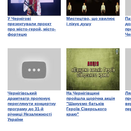
У Чернігові
Мистецтво, що хвилює
Па
презентували проєкт
і лікує душу
до
про місто-герой, місто-
пр
фортецю
Че
Чернігівський
На Чернігівщині
Ля
драмтеатр пропонує
пройшла щорічна акція
пр
переглянути концертну
"Шануємо батьків
ве
програму до 31-й
Героїв Сіверського
пе
річниці Незалежності
краю"
України