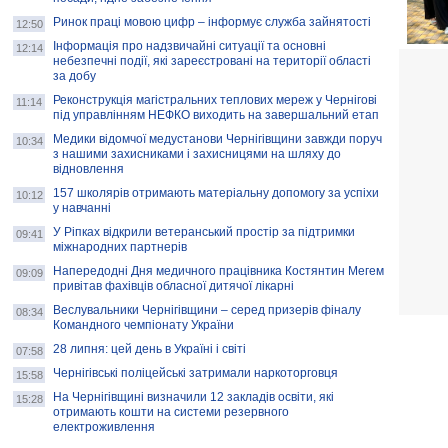
Ринок праці мовою цифр – інформує служба зайнятості
12:50
Інформація про надзвичайні ситуації та основні
12:14
небезпечні події, які зареєстровані на території області
за добу
Реконструкція магістральних теплових мереж у Чернігові
11:14
під управлінням НЕФКО виходить на завершальний етап
Медики відомчої медустанови Чернігівщини завжди поруч
10:34
з нашими захисниками і захисницями на шляху до
відновлення
157 школярів отримають матеріальну допомогу за успіхи
10:12
у навчанні
У Ріпках відкрили ветеранський простір за підтримки
09:41
міжнародних партнерів
Напередодні Дня медичного працівника Костянтин Мегем
09:09
привітав фахівців обласної дитячої лікарні
Веслувальники Чернігівщини – серед призерів фіналу
08:34
Командного чемпіонату України
28 липня: цей день в Україні і світі
07:58
Чернігівські поліцейські затримали наркоторговця
15:58
На Чернігівщині визначили 12 закладів освіти, які
15:28
отримають кошти на системи резервного
електроживлення