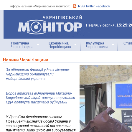
Інформ-агенція «Чернігівський монітор»:
RSS
Twitter
Facebook
Інформ-агенція
«Чернігівський монітор»
15:25:2
Неділя, 9 серпня,
Політична
Економічна
Культурна
Стил
Чернігівщина
Чернігівщина
Чернігівщина
Новини Чернігівщини
За підтримки Франції у двох лікарнях
Чернігівщини облаштували
модернізовані укриття
Ворог атакував відновлений Михайло-
Коцюбинський ліцей: заступниця голови
ОДА оглянула масштаби руйнувань
У День Сил безпілотних систем
Президент відзначив досвід України у
застосуванні технологій та закликав
пам'ятати, якою ціною він здобувається