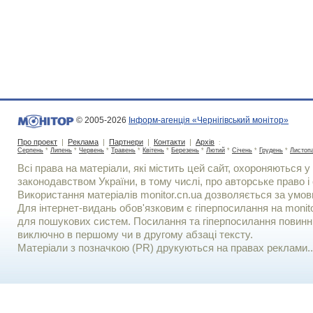
© 2005-2026
Інформ-агенція «Чернігівський монітор»
Про проект
|
Реклама
|
Партнери
|
Контакти
|
Архів
:
Серпень
*
Липень
*
Червень
*
Травень
*
Квітень
*
Березень
*
Лютий
*
Січень
*
Грудень
*
Листоп
Всі права на матеріали, які містить цей сайт, охороняються у 
законодавством України, в тому числі, про авторське право і 
Використання матерiалiв monitor.cn.ua дозволяється за умов
Для iнтернет-видань обов'язковим є гiперпосилання на monito
для пошукових систем. Посилання та гіперпосилання повинні
виключно в першому чи в другому абзаці тексту.
Матеріали з позначкою (PR) друкуються на правах реклами..