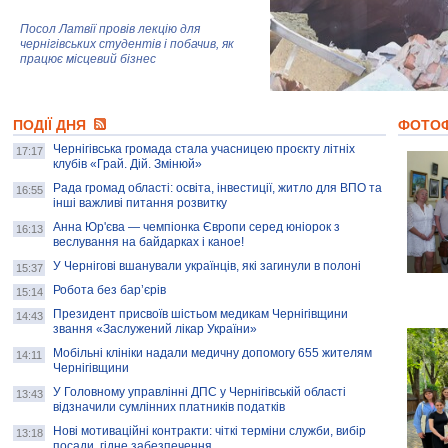
Посол Латвії провів лекцію для
чернігівських студентів і побачив, як
працює місцевий бізнес
Митці та жителі Чернігова створили
ПОДІЇ ДНЯ
колекцію про війну, емоції та тварин
ФОТО
Чернігівська громада стала учасницею проєкту літніх
17:17
клубів «Грай. Дій. Змінюй»
Рада громад області: освіта, інвестиції, житло для ВПО та
AB InBev Efes Україна підтримала
16:55
інші важливі питання розвитку
навчальний проєкт "Молодіжна бізнес-
школа", спрямований на розвиток
Анна Юр'єва — чемпіонка Європи серед юніорок з
16:13
підприємництва у Чернігівській області
веслування на байдарках і каное!
У Чернігові вшанували українців, які загинули в полоні
15:37
Золота тварина: видання Forbes
написало про чернігівця Патрона: хто і
Робота без бар’єрів
15:14
скільки на ньому заробляє? І куди
витрачають?
Президент присвоїв шістьом медикам Чернігівщини
14:43
звання «Заслужений лікар України»
Мобільні клініки надали медичну допомогу 655 жителям
14:11
Чернігівщини
У Головному управлінні ДПС у Чернігівській області
13:43
відзначили сумлінних платників податків
Нові мотиваційні контракти: чіткі терміни служби, вибір
13:18
посади, гідне забезпечення