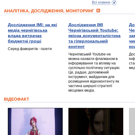
Всі новини
АНАЛІТИКА, ДОСЛІДЖЕННЯ, МОНІТОРИНГ
Дослідження ІМІ: на які
Дослідження ІМІ
До
медіа чернігівська
Чернігівський Youtube:
Че
влада витрачає
якісна документалістика
за
бюджетні гроші
та гіперлокальний
чи
контент
ко
Серед фаворитів - газети
Чернігівський Youtube не
Дос
можна назвати флагманом в
інф
інформування та впливу на
ста
суспільно-політичну ситуацію.
мед
Це, радше, допоміжний
інструмент, майданчик для
розміщення відеоконтенту як
частина ширшої стратегії
місцевих медіа.
ВІДЕОФАКТ