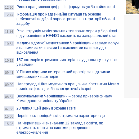
Ринок праці мовою цифр – інформує служба зайнятості
12:50
Інформація про надзвичайні ситуації та основні
12:14
небезпечні події, які зареєстровані на території області
за добу
Реконструкція магістральних теплових мереж у Чернігові
11:14
під управлінням НЕФКО виходить на завершальний етап
Медики відомчої медустанови Чернігівщини завжди поруч
10:34
з нашими захисниками і захисницями на шляху до
відновлення
157 школярів отримають матеріальну допомогу за успіхи
10:12
у навчанні
У Ріпках відкрили ветеранський простір за підтримки
09:41
міжнародних партнерів
Напередодні Дня медичного працівника Костянтин Мегем
09:09
привітав фахівців обласної дитячої лікарні
Веслувальники Чернігівщини – серед призерів фіналу
08:34
Командного чемпіонату України
28 липня: цей день в Україні і світі
07:58
Чернігівські поліцейські затримали наркоторговця
15:58
На Чернігівщині визначили 12 закладів освіти, які
15:28
отримають кошти на системи резервного
електроживлення