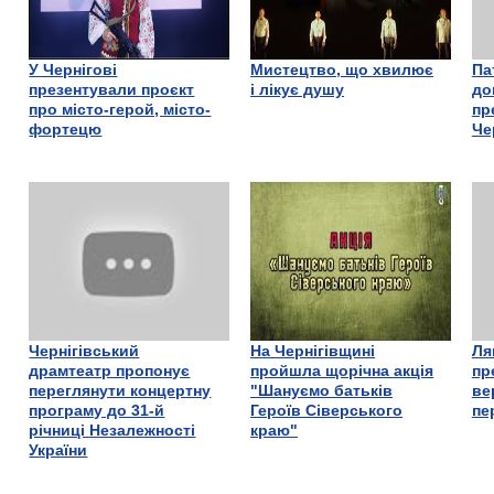
У Чернігові
Мистецтво, що хвилює
Па
презентували проєкт
і лікує душу
до
про місто-герой, місто-
пр
фортецю
Че
Чернігівський
На Чернігівщині
Ля
драмтеатр пропонує
пройшла щорічна акція
пр
переглянути концертну
"Шануємо батьків
ве
програму до 31-й
Героїв Сіверського
пе
річниці Незалежності
краю"
України