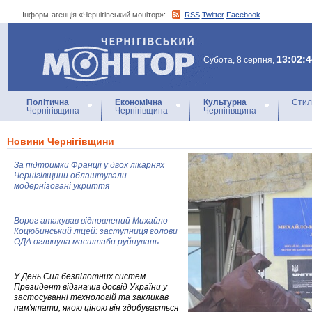
Інформ-агенція «Чернігівський монітор»:
RSS
Twitter
Facebook
Інформ-агенція
«Чернігівський монітор»
13:02:4
Субота, 8 серпня,
Політична
Економічна
Культурна
Стил
Чернігівщина
Чернігівщина
Чернігівщина
Новини Чернігівщини
За підтримки Франції у двох лікарнях
Чернігівщини облаштували
модернізовані укриття
Ворог атакував відновлений Михайло-
Коцюбинський ліцей: заступниця голови
ОДА оглянула масштаби руйнувань
У День Сил безпілотних систем
Президент відзначив досвід України у
застосуванні технологій та закликав
пам'ятати, якою ціною він здобувається