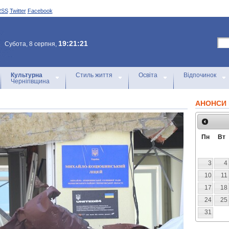
RSS
Twitter
Facebook
19:21:21
Субота, 8 серпня,
Культурна
Стиль життя
Освіта
Відпочинок
Чернігівщина
АНОНСИ 
Пн
Вт
3
4
10
11
17
18
24
25
31