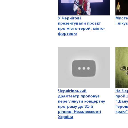
У Чернігові
Мисте
презентували проєкт
і ліку
про місто-герой, місто-
фортецю
Чернігівський
На Че
драмтеатр пропонує
пройш
переглянути концертну
"Шану
програму до 31-й
Герої
річниці Незалежності
краю"
України