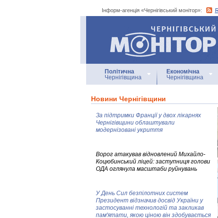
Інформ-агенція «Чернігівський монітор»:
Інформ-агенція
«Чернігівський монітор»
Політична
Економічна
Чернігівщина
Чернігівщина
Новини Чернігівщини
За підтримки Франції у двох лікарнях
Чернігівщини облаштували
модернізовані укриття
Ворог атакував відновлений Михайло-
Коцюбинський ліцей: заступниця голови
ОДА оглянула масштаби руйнувань
У День Сил безпілотних систем
Президент відзначив досвід України у
застосуванні технологій та закликав
пам'ятати, якою ціною він здобувається