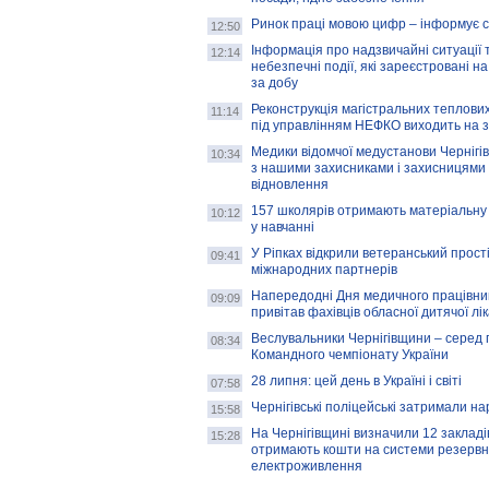
Ринок праці мовою цифр – інформує 
12:50
Інформація про надзвичайні ситуації 
12:14
небезпечні події, які зареєстровані на
за добу
Реконструкція магістральних теплових
11:14
під управлінням НЕФКО виходить на 
Медики відомчої медустанови Чернігі
10:34
з нашими захисниками і захисницями
відновлення
157 школярів отримають матеріальну 
10:12
у навчанні
У Ріпках відкрили ветеранський прост
09:41
міжнародних партнерів
Напередодні Дня медичного працівни
09:09
привітав фахівців обласної дитячої лі
Веслувальники Чернігівщини – серед 
08:34
Командного чемпіонату України
28 липня: цей день в Україні і світі
07:58
Чернігівські поліцейські затримали н
15:58
На Чернігівщині визначили 12 закладів 
15:28
отримають кошти на системи резервн
електроживлення