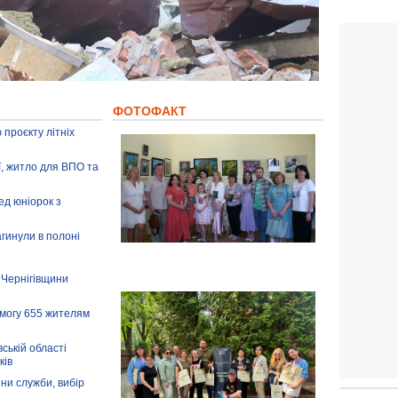
ФОТОФАКТ
 проєкту літніх
ії, житло для ВПО та
ед юніорок з
агинули в полоні
 Чернігівщини
омогу 655 жителям
ській області
ків
іни служби, вибір