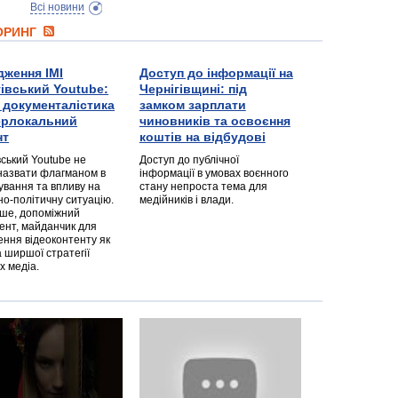
Всі новини
ТОРИНГ
дження ІМІ
Доступ до інформації на
гівський Youtube:
Чернігівщині: під
а документалістика
замком зарплати
перлокальний
чиновників та освоєння
нт
коштів на відбудові
вський Youtube не
Доступ до публічної
назвати флагманом в
інформації в умовах воєнного
ування та впливу на
стану непроста тема для
но-політичну ситуацію.
медійників і влади.
дше, допоміжний
ент, майданчик для
ння відеоконтенту як
 ширшої стратегії
х медіа.