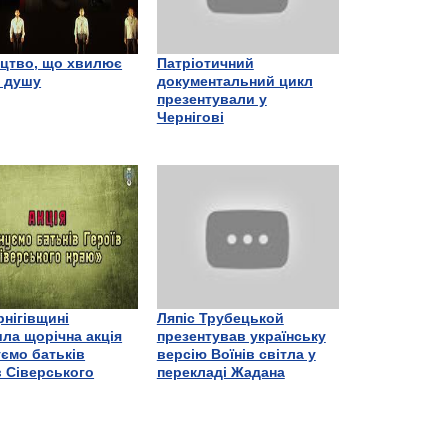
цтво, що хвилює
Патріотичний
є душу
документальний цикл
презентували у
Чернігові
рнігівщині
Ляпіс Трубецькой
ла щорічна акція
презентував українську
ємо батьків
версію Воїнів світла у
в Сіверського
перекладі Жадана