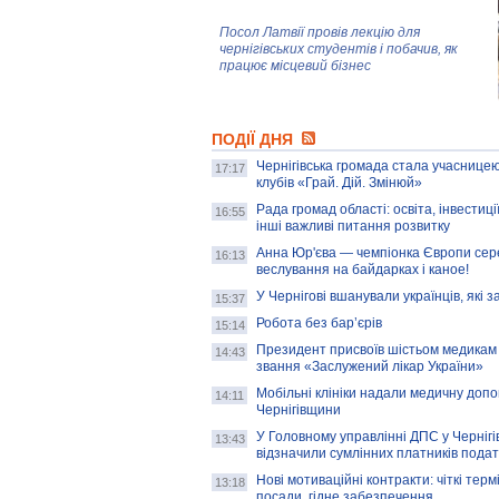
Посол Латвії провів лекцію для
чернігівських студентів і побачив, як
працює місцевий бізнес
Митці та жителі Чернігова створили
ПОДІЇ ДНЯ
колекцію про війну, емоції та тварин
Чернігівська громада стала учасницею
17:17
клубів «Грай. Дій. Змінюй»
Рада громад області: освіта, інвестиц
AB InBev Efes Україна підтримала
16:55
інші важливі питання розвитку
навчальний проєкт "Молодіжна бізнес-
школа", спрямований на розвиток
Анна Юр'єва — чемпіонка Європи сер
16:13
підприємництва у Чернігівській області
веслування на байдарках і каное!
У Чернігові вшанували українців, які з
15:37
Золота тварина: видання Forbes
написало про чернігівця Патрона: хто і
Робота без бар’єрів
15:14
скільки на ньому заробляє? І куди
витрачають?
Президент присвоїв шістьом медикам
14:43
звання «Заслужений лікар України»
Мобільні клініки надали медичну доп
14:11
Чернігівщини
У Головному управлінні ДПС у Чернігів
13:43
відзначили сумлінних платників подат
Нові мотиваційні контракти: чіткі терм
13:18
посади, гідне забезпечення