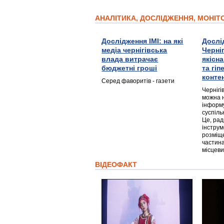
АНАЛІТИКА, ДОСЛІДЖЕННЯ, МОНІ
Дослідження ІМІ: на які
Дослі
медіа чернігівська
Черні
влада витрачає
якісн
бюджетні гроші
та гі
конте
Серед фаворитів - газети
Чернігі
можна 
інформ
суспіль
Це, ра
інструм
розміще
частина
місцеви
ВІДЕОФАКТ