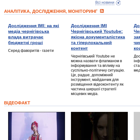
Всі новини
АНАЛІТИКА, ДОСЛІДЖЕННЯ, МОНІТОРИНГ
Дослідження ІМІ: на які
Дослідження ІМІ
До
медіа чернігівська
Чернігівський Youtube:
Че
влада витрачає
якісна документалістика
за
бюджетні гроші
та гіперлокальний
чи
контент
ко
Серед фаворитів - газети
Чернігівський Youtube не
Дос
можна назвати флагманом в
інф
інформування та впливу на
ста
суспільно-політичну ситуацію.
мед
Це, радше, допоміжний
інструмент, майданчик для
розміщення відеоконтенту як
частина ширшої стратегії
місцевих медіа.
ВІДЕОФАКТ