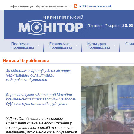
Інформ-агенція «Чернігівський монітор»:
RSS
Twitter
Facebook
Інформ-агенція
«Чернігівський монітор»
20:09
П`ятниця, 7 серпня,
Політична
Економічна
Культурна
Стил
Чернігівщина
Чернігівщина
Чернігівщина
Новини Чернігівщини
За підтримки Франції у двох лікарнях
Чернігівщини облаштували
модернізовані укриття
Ворог атакував відновлений Михайло-
Коцюбинський ліцей: заступниця голови
ОДА оглянула масштаби руйнувань
У День Сил безпілотних систем
Президент відзначив досвід України у
застосуванні технологій та закликав
пам'ятати, якою ціною він здобувається