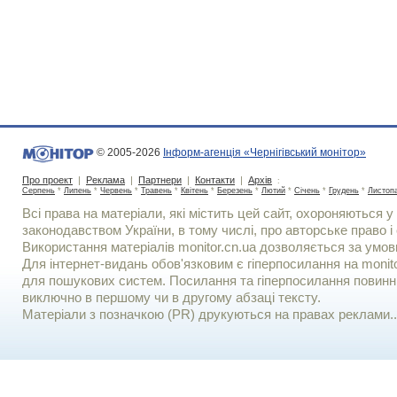
© 2005-2026
Інформ-агенція «Чернігівський монітор»
Про проект
|
Реклама
|
Партнери
|
Контакти
|
Архів
:
Серпень
*
Липень
*
Червень
*
Травень
*
Квітень
*
Березень
*
Лютий
*
Січень
*
Грудень
*
Листоп
Всі права на матеріали, які містить цей сайт, охороняються у 
законодавством України, в тому числі, про авторське право і 
Використання матерiалiв monitor.cn.ua дозволяється за умов
Для iнтернет-видань обов'язковим є гiперпосилання на monito
для пошукових систем. Посилання та гіперпосилання повинні
виключно в першому чи в другому абзаці тексту.
Матеріали з позначкою (PR) друкуються на правах реклами..