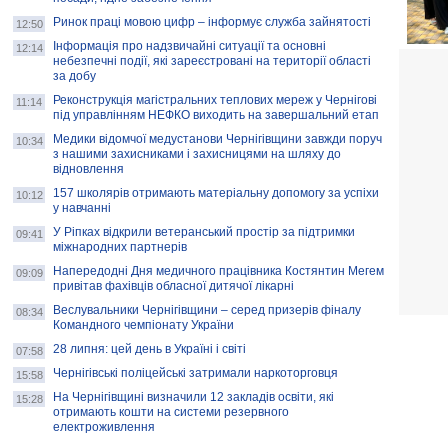
Ринок праці мовою цифр – інформує служба зайнятості
12:50
Інформація про надзвичайні ситуації та основні
12:14
небезпечні події, які зареєстровані на території області
за добу
Реконструкція магістральних теплових мереж у Чернігові
11:14
під управлінням НЕФКО виходить на завершальний етап
Медики відомчої медустанови Чернігівщини завжди поруч
10:34
з нашими захисниками і захисницями на шляху до
відновлення
157 школярів отримають матеріальну допомогу за успіхи
10:12
у навчанні
У Ріпках відкрили ветеранський простір за підтримки
09:41
міжнародних партнерів
Напередодні Дня медичного працівника Костянтин Мегем
09:09
привітав фахівців обласної дитячої лікарні
Веслувальники Чернігівщини – серед призерів фіналу
08:34
Командного чемпіонату України
28 липня: цей день в Україні і світі
07:58
Чернігівські поліцейські затримали наркоторговця
15:58
На Чернігівщині визначили 12 закладів освіти, які
15:28
отримають кошти на системи резервного
електроживлення