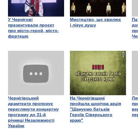
У Чернігові
Мистецтво, що хвилює
Па
презентували проєкт
і лікує душу
до
про місто-герой, місто-
пр
фортецю
Че
Чернігівський
На Чернігівщині
Ля
драмтеатр пропонує
пройшла щорічна акція
пр
переглянути концертну
"Шануємо батьків
ве
програму до 31-й
Героїв Сіверського
пе
річниці Незалежності
краю"
України