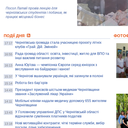
Посол Латвії провів лекцію для
чернігівських студентів і побачив, як
працює місцевий бізнес
Митці та жителі Чернігова створили
ПОДІЇ ДНЯ
колекцію про війну, емоції та тварин
ФОТО
Чернігівська громада стала учасницею проєкту літніх
17:17
клубів «Грай. Дій. Змінюй»
Рада громад області: освіта, інвестиції, житло для ВПО та
AB InBev Efes Україна підтримала
16:55
інші важливі питання розвитку
навчальний проєкт "Молодіжна бізнес-
школа", спрямований на розвиток
Анна Юр'єва — чемпіонка Європи серед юніорок з
16:13
підприємництва у Чернігівській області
веслування на байдарках і каное!
У Чернігові вшанували українців, які загинули в полоні
15:37
Золота тварина: видання Forbes
написало про чернігівця Патрона: хто і
Робота без бар’єрів
15:14
скільки на ньому заробляє? І куди
витрачають?
Президент присвоїв шістьом медикам Чернігівщини
14:43
звання «Заслужений лікар України»
Мобільні клініки надали медичну допомогу 655 жителям
14:11
Чернігівщини
У Головному управлінні ДПС у Чернігівській області
13:43
відзначили сумлінних платників податків
Нові мотиваційні контракти: чіткі терміни служби, вибір
13:18
посади, гідне забезпечення