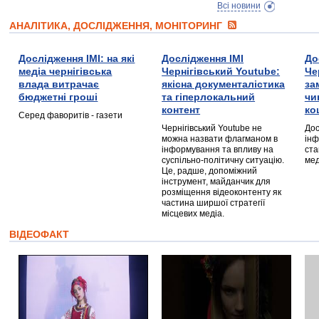
Всі новини
АНАЛІТИКА, ДОСЛІДЖЕННЯ, МОНІТОРИНГ
Дослідження ІМІ: на які
Дослідження ІМІ
До
медіа чернігівська
Чернігівський Youtube:
Че
влада витрачає
якісна документалістика
за
бюджетні гроші
та гіперлокальний
чи
контент
ко
Серед фаворитів - газети
Чернігівський Youtube не
Дос
можна назвати флагманом в
інф
інформування та впливу на
ста
суспільно-політичну ситуацію.
мед
Це, радше, допоміжний
інструмент, майданчик для
розміщення відеоконтенту як
частина ширшої стратегії
місцевих медіа.
ВІДЕОФАКТ