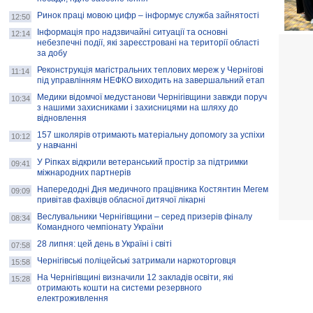
Ринок праці мовою цифр – інформує служба зайнятості
12:50
Інформація про надзвичайні ситуації та основні
12:14
небезпечні події, які зареєстровані на території області
за добу
Реконструкція магістральних теплових мереж у Чернігові
11:14
під управлінням НЕФКО виходить на завершальний етап
Медики відомчої медустанови Чернігівщини завжди поруч
10:34
з нашими захисниками і захисницями на шляху до
відновлення
157 школярів отримають матеріальну допомогу за успіхи
10:12
у навчанні
У Ріпках відкрили ветеранський простір за підтримки
09:41
міжнародних партнерів
Напередодні Дня медичного працівника Костянтин Мегем
09:09
привітав фахівців обласної дитячої лікарні
Веслувальники Чернігівщини – серед призерів фіналу
08:34
Командного чемпіонату України
28 липня: цей день в Україні і світі
07:58
Чернігівські поліцейські затримали наркоторговця
15:58
На Чернігівщині визначили 12 закладів освіти, які
15:28
отримають кошти на системи резервного
електроживлення