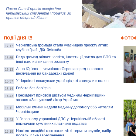
Посол Латвії провів лекцію для
чернігівських студентів і побачив, як
працює місцевий бізнес
Митці та жителі Чернігова створили
ПОДІЇ ДНЯ
колекцію про війну, емоції та тварин
ФОТО
Чернігівська громада стала учасницею проєкту літніх
17:17
клубів «Грай. Дій. Змінюй»
Рада громад області: освіта, інвестиції, житло для ВПО та
AB InBev Efes Україна підтримала
16:55
інші важливі питання розвитку
навчальний проєкт "Молодіжна бізнес-
школа", спрямований на розвиток
Анна Юр'єва — чемпіонка Європи серед юніорок з
16:13
підприємництва у Чернігівській області
веслування на байдарках і каное!
У Чернігові вшанували українців, які загинули в полоні
15:37
Золота тварина: видання Forbes
написало про чернігівця Патрона: хто і
Робота без бар’єрів
15:14
скільки на ньому заробляє? І куди
витрачають?
Президент присвоїв шістьом медикам Чернігівщини
14:43
звання «Заслужений лікар України»
Мобільні клініки надали медичну допомогу 655 жителям
14:11
Чернігівщини
У Головному управлінні ДПС у Чернігівській області
13:43
відзначили сумлінних платників податків
Нові мотиваційні контракти: чіткі терміни служби, вибір
13:18
посади, гідне забезпечення