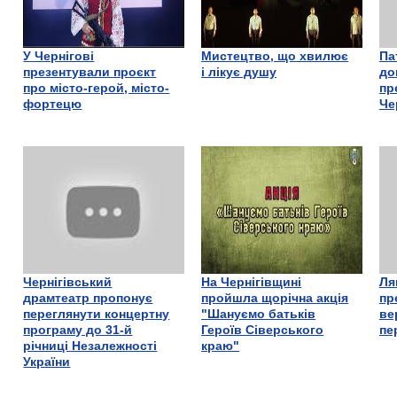
У Чернігові
Мистецтво, що хвилює
Па
презентували проєкт
і лікує душу
до
про місто-герой, місто-
пр
фортецю
Че
Чернігівський
На Чернігівщині
Ля
драмтеатр пропонує
пройшла щорічна акція
пр
переглянути концертну
"Шануємо батьків
ве
програму до 31-й
Героїв Сіверського
пе
річниці Незалежності
краю"
України