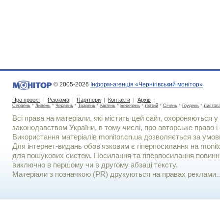
© 2005-2026
Інформ-агенція «Чернігівський монітор»
Про проект
|
Реклама
|
Партнери
|
Контакти
|
Архів
:
Серпень
*
Липень
*
Червень
*
Травень
*
Квітень
*
Березень
*
Лютий
*
Січень
*
Грудень
*
Листоп
Всі права на матеріали, які містить цей сайт, охороняються у 
законодавством України, в тому числі, про авторське право і 
Використання матерiалiв monitor.cn.ua дозволяється за умов
Для iнтернет-видань обов'язковим є гiперпосилання на monito
для пошукових систем. Посилання та гіперпосилання повинні
виключно в першому чи в другому абзаці тексту.
Матеріали з позначкою (PR) друкуються на правах реклами..