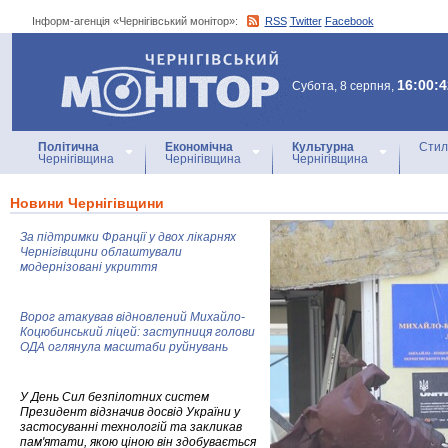
Інформ-агенція «Чернігівський монітор»:
RSS
Twitter
Facebook
Інформ-агенція
«Чернігівський монітор»
16:00:4
Субота, 8 серпня,
Політична
Економічна
Культурна
Стил
Чернігівщина
Чернігівщина
Чернігівщина
Новини Чернігівщини
За підтримки Франції у двох лікарнях
Чернігівщини облаштували
модернізовані укриття
Ворог атакував відновлений Михайло-
Коцюбинський ліцей: заступниця голови
ОДА оглянула масштаби руйнувань
У День Сил безпілотних систем
Президент відзначив досвід України у
застосуванні технологій та закликав
пам'ятати, якою ціною він здобувається