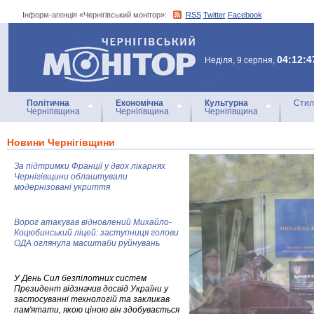
Інформ-агенція «Чернігівський монітор»:
RSS
Twitter
Facebook
Інформ-агенція
«Чернігівський монітор»
04:12:4
Неділя, 9 серпня,
Політична
Економічна
Культурна
Стил
Чернігівщина
Чернігівщина
Чернігівщина
Новини Чернігівщини
За підтримки Франції у двох лікарнях
Чернігівщини облаштували
модернізовані укриття
Ворог атакував відновлений Михайло-
Коцюбинський ліцей: заступниця голови
ОДА оглянула масштаби руйнувань
У День Сил безпілотних систем
Президент відзначив досвід України у
застосуванні технологій та закликав
пам'ятати, якою ціною він здобувається