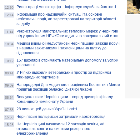
Ринок праці мовою цифр – інформує служба зайнятості
12:50
Інформація про надзвичайні ситуації та основні
12:14
небезпечні події, які зареєстровані на території області
за добу
Реконструкція магістральних теплових мереж у Чернігові
11:14
під управлінням НЕФКО виходить на завершальний етап
Медики відомчої медустанови Чернігівщини завжди поруч
10:34
з нашими захисниками і захисницями на шляху до
відновлення
157 школярів отримають матеріальну допомогу за успіхи
10:12
у навчанні
У Ріпках відкрили ветеранський простір за підтримки
09:41
міжнародних партнерів
Напередодні Дня медичного працівника Костянтин Мегем
09:09
привітав фахівців обласної дитячої лікарні
Веслувальники Чернігівщини – серед призерів фіналу
08:34
Командного чемпіонату України
28 липня: цей день в Україні і світі
07:58
Чернігівські поліцейські затримали наркоторговця
15:58
На Чернігівщині визначили 12 закладів освіти, які
15:28
отримають кошти на системи резервного
електроживлення