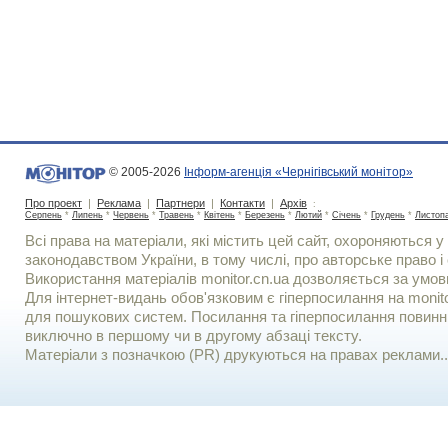
© 2005-2026
Інформ-агенція «Чернігівський монітор»
Про проект
|
Реклама
|
Партнери
|
Контакти
|
Архів
:
Серпень
*
Липень
*
Червень
*
Травень
*
Квітень
*
Березень
*
Лютий
*
Січень
*
Грудень
*
Листоп
Всі права на матеріали, які містить цей сайт, охороняються у 
законодавством України, в тому числі, про авторське право і 
Використання матерiалiв monitor.cn.ua дозволяється за умов
Для iнтернет-видань обов'язковим є гiперпосилання на monito
для пошукових систем. Посилання та гіперпосилання повинні
виключно в першому чи в другому абзаці тексту.
Матеріали з позначкою (PR) друкуються на правах реклами..