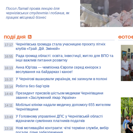
Посол Латвії провів лекцію для
чернігівських студентів і побачив, як
працює місцевий бізнес
Митці та жителі Чернігова створили
ПОДІЇ ДНЯ
колекцію про війну, емоції та тварин
ФОТО
Чернігівська громада стала учасницею проєкту літніх
17:17
клубів «Грай. Дій. Змінюй»
Рада громад області: освіта, інвестиції, житло для ВПО та
AB InBev Efes Україна підтримала
16:55
інші важливі питання розвитку
навчальний проєкт "Молодіжна бізнес-
школа", спрямований на розвиток
Анна Юр'єва — чемпіонка Європи серед юніорок з
16:13
підприємництва у Чернігівській області
веслування на байдарках і каное!
У Чернігові вшанували українців, які загинули в полоні
15:37
Золота тварина: видання Forbes
написало про чернігівця Патрона: хто і
Робота без бар’єрів
15:14
скільки на ньому заробляє? І куди
витрачають?
Президент присвоїв шістьом медикам Чернігівщини
14:43
звання «Заслужений лікар України»
Мобільні клініки надали медичну допомогу 655 жителям
14:11
Чернігівщини
У Головному управлінні ДПС у Чернігівській області
13:43
відзначили сумлінних платників податків
Нові мотиваційні контракти: чіткі терміни служби, вибір
13:18
посади, гідне забезпечення