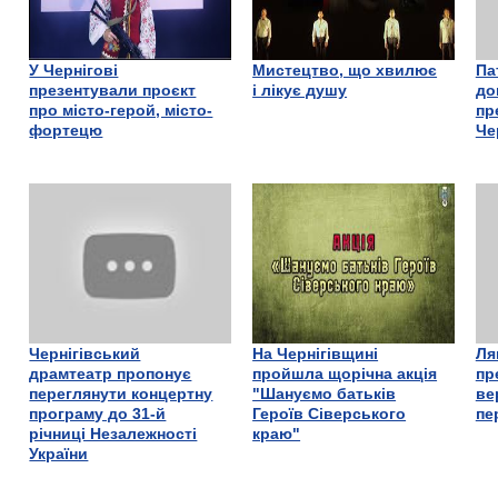
У Чернігові
Мистецтво, що хвилює
Па
презентували проєкт
і лікує душу
до
про місто-герой, місто-
пр
фортецю
Че
Чернігівський
На Чернігівщині
Ля
драмтеатр пропонує
пройшла щорічна акція
пр
переглянути концертну
"Шануємо батьків
ве
програму до 31-й
Героїв Сіверського
пе
річниці Незалежності
краю"
України