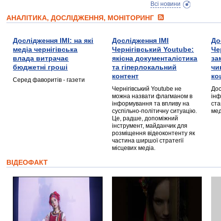
Всі новини
АНАЛІТИКА, ДОСЛІДЖЕННЯ, МОНІТОРИНГ
Дослідження ІМІ: на які
Дослідження ІМІ
До
медіа чернігівська
Чернігівський Youtube:
Че
влада витрачає
якісна документалістика
за
бюджетні гроші
та гіперлокальний
чи
контент
ко
Серед фаворитів - газети
Чернігівський Youtube не
Дос
можна назвати флагманом в
інф
інформування та впливу на
ста
суспільно-політичну ситуацію.
мед
Це, радше, допоміжний
інструмент, майданчик для
розміщення відеоконтенту як
частина ширшої стратегії
місцевих медіа.
ВІДЕОФАКТ