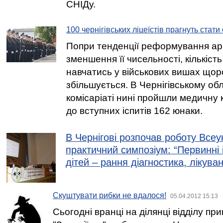
СНІДу.
100 чернігівських ліцеїстів прагнуть стат
Попри тенденції реформування армі
зменшення її чисельності, кількіс
навчатись у військових вишах щоро
збільшується. В Чернігівському об
комісаріаті нині пройшли медичну к
до вступних іспитів 162 юнаки.
В Чернігові розпочав роботу Всеу
практичний симпозіум: “Первинні
дітей – рання діагностика, лікува
Скуштувати рибки не вдалося!
05.04.2012 15:13
Сьогодні вранці на ділянці відділу п