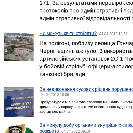
171. За результатами перевірок с
протоколів про адміністративні п
адміністративної відповідальності 
Чи можуть квіти стріляти?
04.04.2012 12:57
На полігоні, поблизу селища Гонча
Чернігівщині, аж гуло. З використ
артилерійських установок 2С-1 “Г
у бойовій стрільбі офіцери-артилер
танкової бригади.
За невиконання судових рішень порушено
04.04.2012 10:09
Прокуратурою м. Чернігова стосовно мешканки Київськ
кримінальну справу за фактами невиконання судових 
заставного майна.
За минулу добу органами внутрішніх справ
розкрито
04.04.2012 09:10