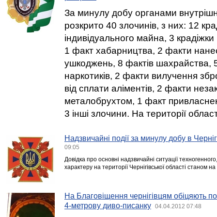
За минулу добу органами внутрішн
розкрито 40 злочинів, з них: 12 кра
індивідуального майна, 3 крадіжки
1 факт хабарництва, 2 факти нане
ушкоджень, 8 фактів шахрайства, 
наркотиків, 2 факти вилучення збр
від сплати аліментів, 2 факти неза
металобрухтом, 1 факт привласне
3 інші злочини. На території облас
Надзвичайні події за минулу добу в Черніг
09:05
Довідка про основні надзвичайні ситуації техногенного
характеру на території Чернігівської області станом на
На Благовіщення чернігівцям обіцяють по
4-метрову диво-писанку
04.04.2012 07:48