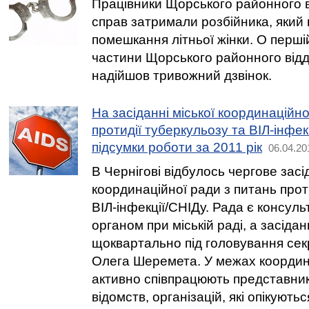
Працівники Щорського районного в
справ затримали розбійника, який 
помешкання літньої жінки. О першій
частини Щорського районного відд
надійшов тривожний дзвінок.
На засіданні міської координаційно
протидії туберкульозу та ВІЛ-інфек
підсумки роботи за 2011 рік
06.04.20
В Чернігові відбулось чергове засі
координаційної ради з питань прот
ВІЛ-інфекції/СНІДу. Рада є консул
органом при міській раді, а засіда
щоквартально під головування сек
Олега Шеремета. У межах координ
активно співпрацюють представник
відомств, організацій, які опікуют