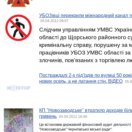
УБОЗівці перекрили міжнародний канал то
05.04.2012 09:07
Слідчим управлінням УМВС України 
області до Щорського районного 
кримінальну справу, порушену за 
працівників УБОЗ УМВС області за
злочинів, пов’язаних з торгівлею 
Постраждалі 2-х під'їздів по вулиці 50 р
нових осель, а не латання стін. ВІДЕО
05.0
КП "Новозаводське" втратило доходів біл
гривень
04.04.2012 16:40
Це встановив державний фінансовий аудит діяльності
"Новозаводське" Чернігівської міської ради*.