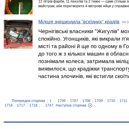
12 літрів фарби, 11 пензлів та 2 тижні — саме стільки 
майстрам, аби перетворити 4-метрове яйце у справжн
Міліція знешкодила "всеїдних" крадіїв
04.0
Чернігівські власники "Жигулів" м
спокійно. Угонщиків, які викрали п'я
місті та районі й ще по одному в Го
до того ж з кількох машин в облас
познімали колеса, затримала міліці
виявилося, що крадіжки транспорт
частина злочинів, які встигли скої
Попередня сторінка
|
1
...
1706
|
1707
|
1708
|
1709
|
1710
|
1711
1716
|
1717
|
1718
| ...
1747
Наступна сторінка