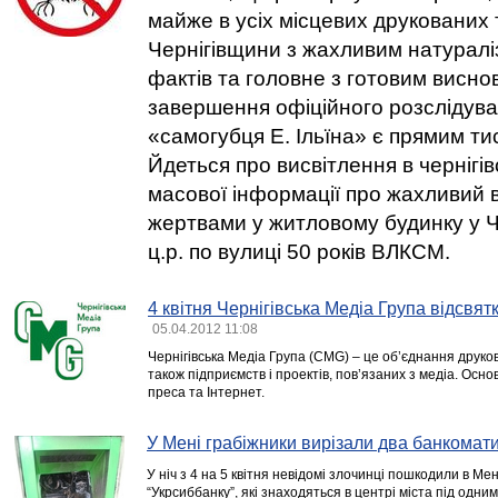
майже в усіх місцевих друкованих
Чернігівщини з жахливим натуралі
фактів та головне з готовим висно
завершення офіційного розслідув
«самогубця Е. Ільїна» є прямим ти
Йдеться про висвітлення в чернігі
масової інформації про жахливий 
жертвами у житловому будинку у Ч
ц.р. по вулиці 50 років ВЛКСМ.
4 квітня Чернігівська Медіа Група відсвят
05.04.2012 11:08
Чернігівська Медіа Група (CMG) – це об’єднання друко
також підприємств і проектів, пов’язаних з медіа. Осно
преса та Інтернет.
У Мені грабіжники вирізали два банкомат
У ніч з 4 на 5 квітня невідомі злочинці пошкодили в М
“Укрсиббанку”, які знаходяться в центрі міста під одни