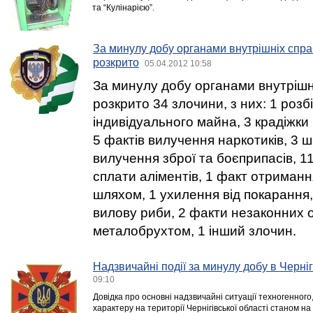
та “Кулінарією”.
За минулу добу органами внутрішніх справ
розкрито
05.04.2012 10:58
За минулу добу органами внутрішн
розкрито 34 злочини, з них: 1 розбі
індивідуального майна, 3 крадіжки
5 фактів вилучення наркотиків, 3 
вилучення зброї та боєприпасів, 11
сплати аліментів, 1 факт отриман
шляхом, 1 ухилення від покарання
вилову риби, 2 факти незаконних 
металобрухтом, 1 інший злочин.
Надзвичайні події за минулу добу в Черніг
09:10
Довідка про основні надзвичайні ситуації техногенного
характеру на території Чернігівської області станом на