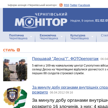
Інформ-агенція «Чернігівський монітор»:
RSS
Twitter
Facebook
Інформ-агенція
«Чернігівський монітор»
01:02:0
Неділя, 9 серпня,
Політична
Економічна
Культурна
Стил
Чернігівщина
Чернігівщина
Чернігівщина
СТИЛЬ
Прощавай "Десна"!". ФОТОрепортаж
06.04
5 квітня у 169-му навчальному центрі Сухопутних війсь
селищі Десна на Чернігівщині відбулися урочистості з 
перших 88 солдатів строкової служби.
За минулу добу органами внутрішніх справ
розкрито
06.04.2012 09:16
За минулу добу органами внутрішн
розкрито 16 злочинів, з них: 4 кра