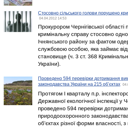
Стосовно сільського голови порушено кр
04.04.2012 14:53
Прокурором Чернігівської області
кримінальну справу стосовно одног
Ічнянського району за фактом од
службовою особою, яка займає від
становище (ч. 3 ст. 368 Криміналь
України).
Проведено 594 перевірки дотримання ви
законодавства України на 215 об’єктах
04.
Протягом І кварталу п.р. інспекто
Державної екологічної інспекції у Ч
проведено 594 перевірки дотрима
природоохоронного законодавства
об’єктах різної форми власності, з