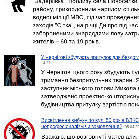
"Задеріївка", поблизу села Новоселки
району, прикордонним нарядом спільн
водної міліції МВС, під час проведенн
заходів "Сітка", на річці Дніпро під ча
забороненими знаряддями лову затри
жителів – 60 та 19 років.
У Чернігові збудують притулок для бездо
14:37
У Чернігові цього року збудують п
тримання безпритульних тварин. Я
заступник міського голови Микола
затверджено проектно-кошторисну
будівництва притулку вартістю пона
Висвітлення вибуху по вул. 50 років ВЛКС
непрофесіоналізм чи замовлення?
05.04.2
Вважаю, що розгорнуті матеріали, я