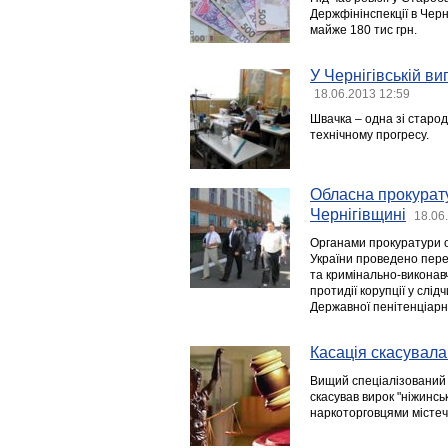
Держфінінспекції в Черн
майже 180 тис грн.
У Чернігівській ви
18.06.2013 12:59
Швачка – одна зі старод
технічному прогресу.
Обласна прокурат
Чернігівщині
18.06
Органами прокуратури о
України проведено пере
та кримінально-виконав
протидії корупції у слі
Державної пенітенціарно
Касація скасувала
Вищий спеціалізований 
скасував вирок "ніжинсь
наркоторговцями містеч