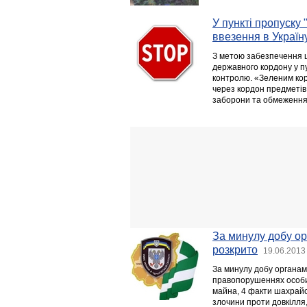
У пункті пропуску
ввезення в Україн
З метою забезпечення 
державного кордону у п
контролю. «Зеленим кор
через кордон предметів
заборони та обмеження
За минулу добу ор
розкрито
19.06.2013
За минулу добу органам
правопорушеннях особи, я
майна, 4 факти шахрайст
злочини проти довкілля