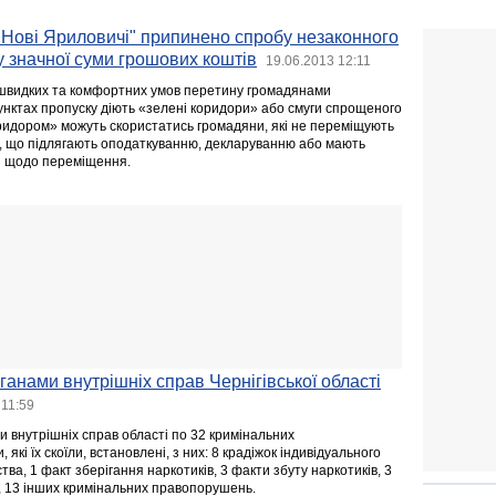
 "Нові Яриловичі" припинено спробу незаконного
у значної суми грошових коштів
19.06.2013 12:11
швидких та комфортних умов перетину громадянами
унктах пропуску діють «зелені коридори» або смуги спрощеного
идором» можуть скористатись громадяни, які не переміщують
, що підлягають оподаткуванню, декларуванню або мають
 щодо переміщення.
ганами внутрішніх справ Чернігівської області
 11:59
и внутрішніх справ області по 32 кримінальних
кі їх скоїли, встановлені, з них: 8 крадіжок індивідуального
ва, 1 факт зберігання наркотиків, 3 факти збуту наркотиків, 3
, 13 інших кримінальних правопорушень.