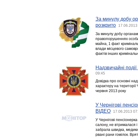
За минулу добу ор
розкрито
17.06.2013
За минулу добу органам
правопорушеннях особи, 
майна, 1 факт кримінал
влади місцевого самовр
фактів інших криміналь
Надзвичайні події 
09:45
Довідка про основні над
характеру на території Ч
червня 2013 року
У Чернігові пенсі
ВІДЕО
17.06.2013 07
У Чернігові пенсіонерка
салону, не втрималася і
забрала швидка, медики
рвані рани гомілок. Врят