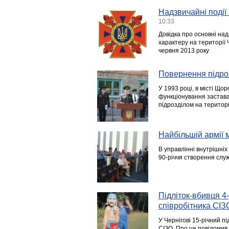
Надзвичайні події 
10:33
Довідка про основні над
характеру на території Ч
червня 2013 року
Повернення підроз
У 1993 році, в місті Що
функціонування застав
підрозділом на територі
Найбільшій армії м
В управлінні внутрішніх
90-річчя створення служб
Підліток-вбивця 4
співробітника СІЗ
У Чернігові 15-річний п
СІЗО. Про це повідомив