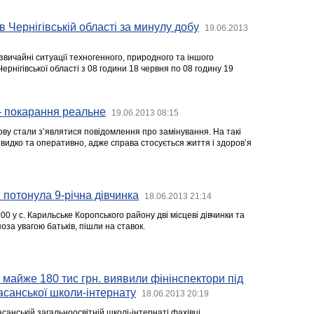
в Чернігівській області за минулу добу
19.06.2013
звичайні ситуації техногенного, природного та іншого
ернігівської області з 08 години 18 червня по 08 годину 19
– покарання реальне
19.06.2013 08:15
знову стали з’являтися повідомлення про замінування. На такі
швидко та оперативно, адже справа стосується життя і здоров’я
 потонула 9-річна дівчинка
18.06.2013 21:14
00 у с. Карильське Коропського району дві місцеві дівчинки та
за увагою батьків, пішли на ставок.
майже 180 тис грн. виявили фінінспектори під
басанської школи-інтернату
18.06.2013 20:19
асанській загальноосвітній школі-інтернаті фахівці