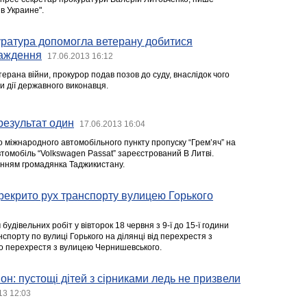
в Украине".
уратура допомогла ветерану добитися
важдення
17.06.2013 16:12
рана війни, прокурор подав позов до суду, внаслідок чого
 дії державного виконавця.
 результат один
17.06.2013 16:04
о міжнародного автомобільного пункту пропуску “Грем’яч” на
автомобіль “Volkswagen Passat” зареєстрований В Литві.
енням громадянка Таджикистану.
рекрито рух транспорту вулицею Горького
будівельних робіт у вівторок 18 червня з 9-ї до 15-ї години
спорту по вулиці Горького на ділянці від перехрестя з
о перехрестя з вулицею Чернишевського.
он: пустощі дітей з сірниками ледь не призвели
13 12:03