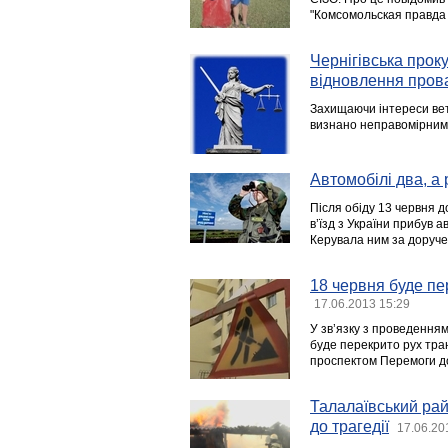
"Комсомольская правда 
Чернігівська прок
відновлення про
Захищаючи інтереси вете
визнано неправомірними
Автомобілі два, а
Після обіду 13 червня д
в’їзд з України прибув 
Керувала ним за доруч
18 червня буде пе
17.06.2013 15:29
У зв’язку з проведенням 
буде перекрито рух тран
проспектом Перемоги д
Талалаївський рай
до трагедії
17.06.20