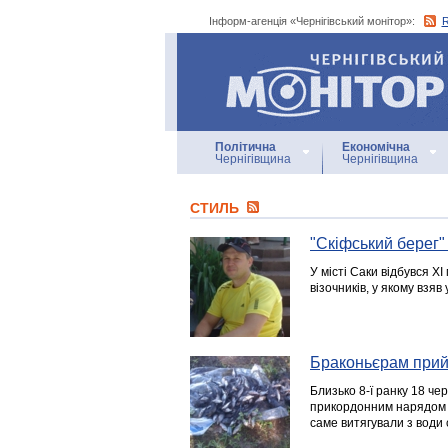
Інформ-агенція «Чернігівський монітор»:
Інформ-агенція
«Чернігівський монітор»
Політична
Економічна
Чернігівщина
Чернігівщина
СТИЛЬ
"Скіфський берег" 
У місті Саки відбувся Х
візочників, у якому взяв
Браконьєрам прий
Близько 8-ї ранку 18 че
прикордонним нарядом з
саме витягували з води с