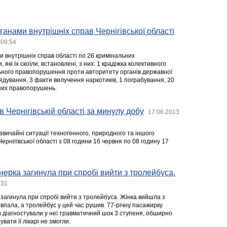
ганами внутрішніх справ Чернігівської області
 09:54
и внутрішніх справ області по 26 кримінальних
які їх скоїли, встановлені, з них: 1 крадіжка колективного
ьного правопорушення проти авторитету органів державної
ядування, 3 факти вилучення наркотиків, 1 пограбування, 20
них правопорушень.
в Чернігівській області за минулу добу
17.06.2013
звичайні ситуації техногенного, природного та іншого
ернігівської області з 08 години 16 червня по 08 годину 17
онерка загинула при спробі вийти з тролейбуса.
:31
 загинула при спробі вийти з тролейбуса. Жінка вийшла з
 впала, а тролейбус у цей час рушив. 77-річну пасажирку
 діагностували у неї травматичний шок 3 ступеня, обширно
увати її лікарі не змогли.