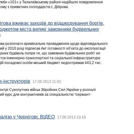
лужби «101» у Талалаївському районі надійшло повідомлення
ому з приватних господарств с. Діброва.
гова вживає заходів до відшкодування боргів,
юджетом міста великі замовники будівельних
9
ова розпочато кримінальне провадження щодо відповідального
ий у 2010 році підписав Акт готовності об’єкта до експлуатації
рних будівель попри те, що замовник будівельних робіт не
иток інженерно-транспортної та соціальної інфраструктури
 дій посадової особи міський бюджет недоотримав 443,2 тис.
в-інструкторів
17.06.2013 11:42
ентрі Сухопутних військ Збройних Сил України у розпалі
й курс для контрактників за спеціальністю “сержант-
алізо у Чернігові. ВІДЕО
17.06.2013 10:16