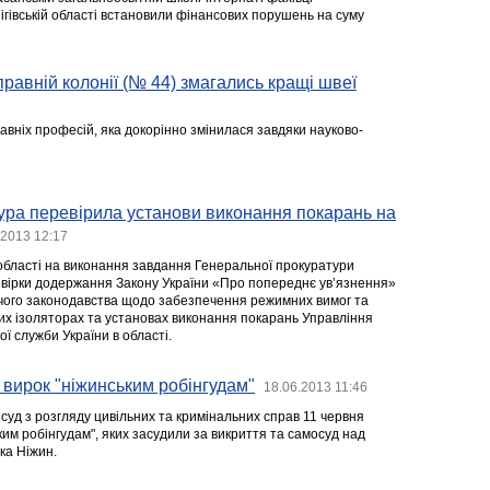
ігівській області встановили фінансових порушень на суму
правній колонії (№ 44) змагались кращі швеї
авніх професій, яка докорінно змінилася завдяки науково-
ура перевірила установи виконання покарань на
.2013 12:17
бласті на виконання завдання Генеральної прокуратури
вірки додержання Закону України «Про попереднє ув’язнення»
чого законодавства щодо забезпечення режимних вимог та
дчих ізоляторах та установах виконання покарань Управління
ї служби України в області.
 вирок "ніжинським робінгудам"
18.06.2013 11:46
суд з розгляду цивільних та кримінальних справ 11 червня
ким робінгудам", яких засудили за викриття та самосуд над
ка Ніжин.