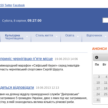
RSS
Twitter
Facebook
09:27:00
Субота, 8 серпня,
Культурна
Стиль життя
Освіта
Відпочинок
Чернігівщина
АНОНСИ 
приніс чернігівцю п’яте місце
19.06.2013 14:06
Пн
Вт
І міжнародний марафон «Скіфський берег» серед інвалідів-
 участь чернігівський спортсмен Сергій Шурута.
3
4
10
11
деться відповідати
19.06.2013 12:13
17
18
рвня на ділянці відділу прикордонної служби "Дніпровське"
24
25
атримано 5 громадян України, двоє з яких під час затримання,
31
ітку, в якій знаходилась велика кількість річкової риби.