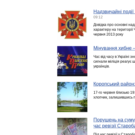
Надзвичайні події 
09:12
Довідка про основні над
характеру на території Ч
червня 2013 року
Мінування хибне 
Час від часу в Україні 
сигнали міліція реагує 
українців.
Коропський район:
17-го червня близько 19:
хлопчик, залишившись по
Порушень на суму 
час ревізії Старо
Під час ревізії у Староб