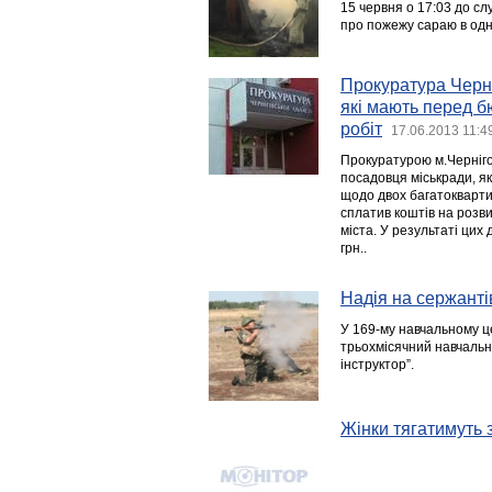
15 червня о 17:03 до с
про пожежу сараю в одн
Прокуратура Черні
які мають перед б
робіт
17.06.2013 11:4
Прокуратурою м.Черніг
посадовця міськради, як
щодо двох багатокварти
сплатив коштів на розв
міста. У результаті цих
грн..
Надія на сержанті
У 169-му навчальному ц
трьохмісячний навчальни
інструктор”.
Жінки тягатимуть з