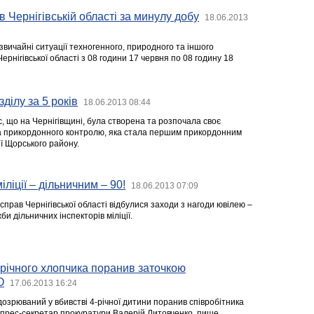
в Чернігівській області за минулу добу
18.06.2013
звичайні ситуації техногенного, природного та іншого
ернігівської області з 08 години 17 червня по 08 годину 18
ділу за 5 років
18.06.2013 08:44
рс, що на Чернігівщині, була створена та розпочала своє
а прикордонного контролю, яка стала першим прикордонним
ї Щорського району.
іліції – дільничним – 90!
18.06.2013 07:09
 справ Чернігівської області відбулися заходи з нагоди ювілею –
и дільничних інспекторів міліції.
-річного хлопчика поранив заточкою
О
17.06.2013 16:24
ідозрюваний у вбивстві 4-річної дитини поранив співробітника
 прес-секретар прокуратури Валерій Литовченко, пише