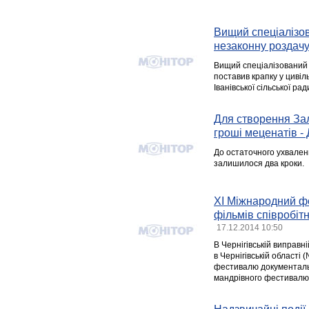
Вищий спеціалізов
незаконну роздачу
Вищий спеціалізований с
поставив крапку у цивіл
Іванівської сільської рад
Для створення Зал
гроші меценатів -
До остаточного ухвален
залишилося два кроки.
XI Міжнародний ф
фільмів співробітн
17.12.2014 10:50
В Чернігівській виправн
в Чернігівській області
фестивалю документаль
мандрівного фестивалю