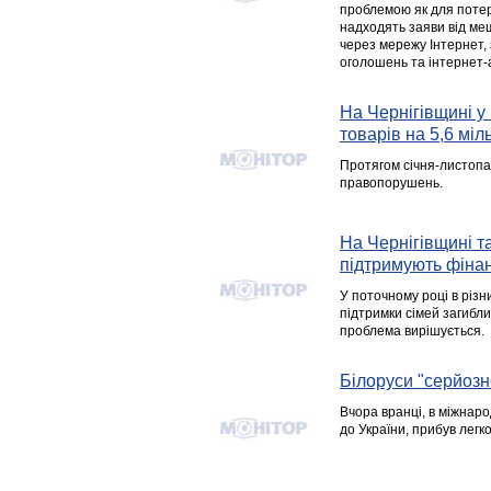
проблемою як для потерп
надходять заяви від ме
через мережу Інтернет,
оголошень та інтернет-
На Чернігівщині у
товарів на 5,6 міл
Протягом січня-листопа
правопорушень.
На Чернігівщині т
підтримують фіна
У поточному році в різ
підтримки сімей загибли
проблема вирішується.
Білоруси "серйозн
Вчора вранці, в міжнаро
до України, прибув легк