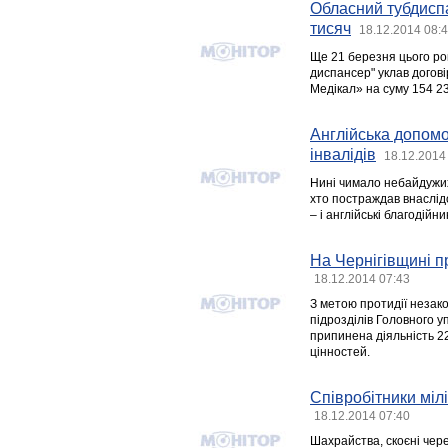
Обласний тубдиспа
тисяч
18.12.2014 08:
Ще 21 березня цього ро
диспансер" уклав догов
Медікал» на суму 154 23
Англійська допомо
інвалідів
18.12.2014
Нині чимало небайдужих
хто постраждав внаслід
– і англійські благодійн
На Чернігівщині п
18.12.2014 07:43
З метою протидії незак
підрозділів Головного у
припинена діяльність 2
цінностей.
Співробітники мілі
18.12.2014 07:40
Шахрайства, скоєні чер