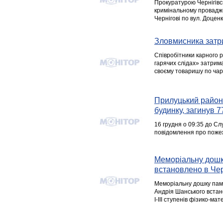
Прокуратурою Чернігівсь
кримінальному проваджен
Чернігові по вул. Доцен
Зловмисника затри
Співробітники карного р
гарячих слідах» затрима
своєму товаришу по чар
Прилуцький район
будинку, загинув 7
16 грудня о 09:35 до С
повідомлення про пожежу
Меморіальну дошку
встановлено в Чер
Меморіальну дошку пам’я
Андрія Шанського встан
І-ІІІ ступенів фізико-м