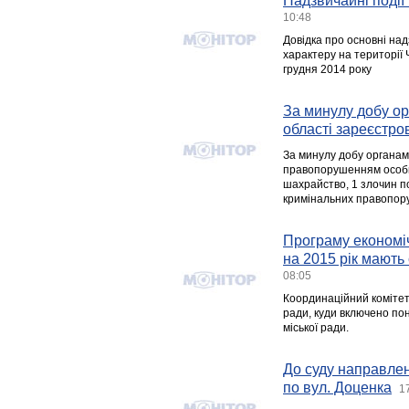
Надзвичайні події 
10:48
Довідка про основні над
характеру на території Ч
грудня 2014 року
За минулу добу ор
області зареєстро
За минулу добу органам
правопорушенням особи, 
шахрайство, 1 злочин по
кримінальних правопор
Програму економіч
на 2015 рік мають 
08:05
Координаційний комітет 
ради, куди включено по
міської ради.
До суду направлен
по вул. Доценка
1