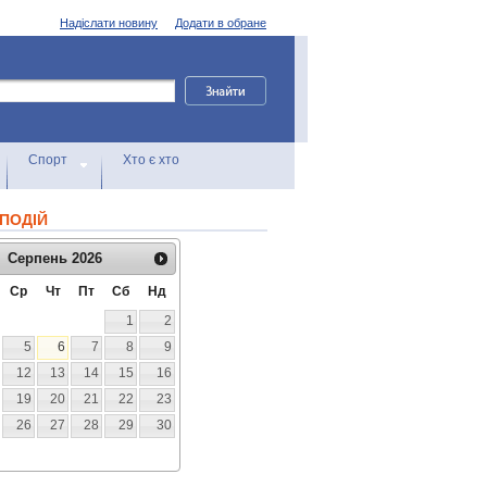
Надіслати новину
Додати в обране
Спорт
Хто є хто
ПОДІЙ
Серпень
2026
Ср
Чт
Пт
Сб
Нд
1
2
5
6
7
8
9
12
13
14
15
16
19
20
21
22
23
26
27
28
29
30