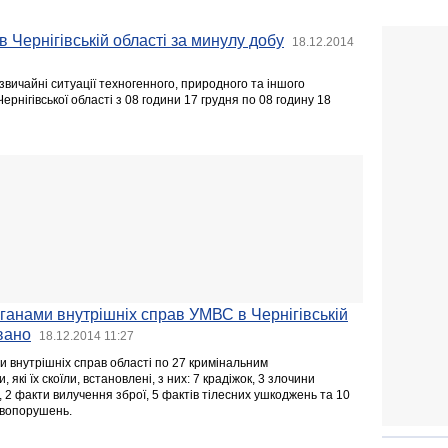
в Чернігівській області за минулу добу
18.12.2014
звичайні ситуації техногенного, природного та іншого
ернігівської області з 08 години 17 грудня по 08 годину 18
ганами внутрішніх справ УМВС в Чернігівській
вано
18.12.2014 11:27
и внутрішніх справ області по 27 кримінальним
кі їх скоїли, встановлені, з них: 7 крадіжок, 3 злочини
, 2 факти вилучення зброї, 5 фактів тілесних ушкоджень та 10
авопорушень.