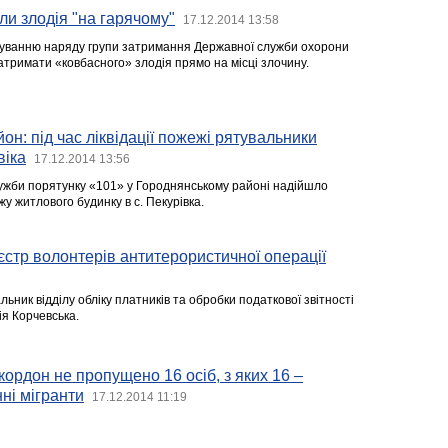
и злодія "на гарячому"
17.12.2014 13:58
гуванню наряду групи затримання Державної служби охорони
атримати «ковбасного» злодія прямо на місці злочину.
он: під час ліквідації пожежі рятувальники
віка
17.12.2014 13:56
лужби порятунку «101» у Городнянському районі надійшло
 житлового будинку в с. Пекурівка.
єстр волонтерів антитерористичної операції
ьник відділу обліку платників та обробки податкової звітності
ія Корчевська.
ордон не пропущено 16 осіб, з яких 16 –
ні мігранти
17.12.2014 11:19