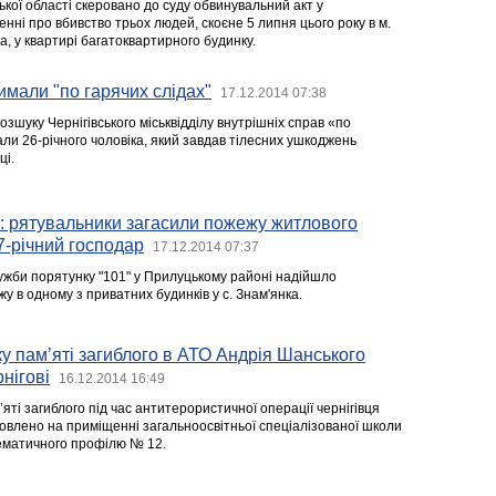
кої області скеровано до суду обвинувальний акт у
ні про вбивство трьох людей, скоєне 5 липня цього року в м.
ка, у квартирі багатоквартирного будинку.
мали "по гарячих слідах"
17.12.2014 07:38
озшуку Чернігівського міськвідділу внутрішніх справ «по
ли 26-річного чоловіка, який завдав тілесних ушкоджень
ці.
: рятувальники загасили пожежу житлового
7-річний господар
17.12.2014 07:37
лужби порятунку "101" у Прилуцькому районі надійшло
 в одному з приватних будинків у с. Знам'янка.
 пам’яті загиблого в АТО Андрія Шанського
нігові
16.12.2014 16:49
ті загиблого під час антитерористичної операції чернігівця
овлено на приміщенні загальноосвітньої спеціалізованої школи
атематичного профілю № 12.