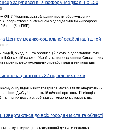
нсер закупився в "Лізоформ Медікал" на 150
45
ку КЛПЗ "Чернігівський обласний протитуберкульозний
ір з Товариством з обмеженою відповідальністю «Лізоформ
9,5 грн. (без ПДВ).
га Центру медико-соціальної реабілітації дітей
 08:15
 людей, об’єднань та організацій активно допомагають тим,
ок бойових дій на сході України та переселенцям. Серед таких
ики та центр медико-соціальної реабілітації дітей інвалідів.
рипинена діяльність 22 підпільних цехів
онному обігу підакцизних товарів за матеріалами оперативних
правління ДФС у Чернігівській області протягом 11 місяців
2 підпільних цехів з виробництва товарно-матеріальних
ції звертаються до всіх городян міста та області
ез мережу Інтернет, на сьогоднішній день є справжньою