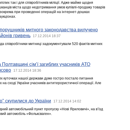
ілих так і для співробітників міліції. Адже майже щодня
шканців міста щодо недотримання умов купівлі-продажу товарів
 зокрема при проведенні операцій на інтернет-дошках
аукціонах.
 порушників митного законодавства вилучено
ьйонів гривень
17.12.2014 18:37
да співробітники митниці задокументували 520 фактів митних
а Полтавщині сім’ї загиблих учасників АТО
нсово
17.12.2014 18:36
них куточках нашої держави дуже гостро постало питання
х на сході України учасників антитерористичної операції. Але
о" скупилися до України
17.12.2014 14:02
дний автомобільний пункт пропуску «Нові Яриловичі», на в’їзд
овий автомобіль «Фольксваген».