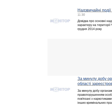
Надзвичайні події 
11:30
Довідка про основні над
характеру на території Ч
грудня 2014 року
За минулу добу ор
області зареєстро
За минулу добу органам
правопорушенням особи, я
пов'язані з наркотиками
інших кримінальних пр