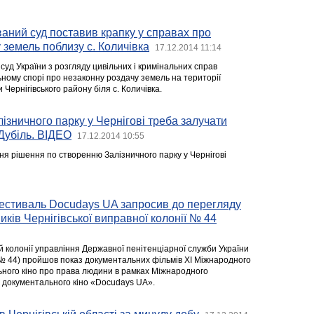
аний суд поставив крапку у справах про
 земель поблизу с. Количівка
17.12.2014 11:14
уд України з розгляду цивільних і кримінальних справ
ьному спорі про незаконну роздачу земель на території
и Чернігівського району біля с. Количівка.
ізничного парку у Чернігові треба залучати
 Дубіль. ВІДЕО
17.12.2014 10:55
ня рішення по створенню Залізничного парку у Чернігові
естиваль Docudays UA запросив до перегляду
иків Чернігівської виправної колонії № 44
ій колонії управління Державної пенітенціарної служби України
 (№ 44) пройшов показ документальних фільмів XI Міжнародного
ного кіно про права людини в рамках Міжнародного
 документального кіно «Docudays UA».