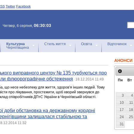
RSS
Twitter
Facebook
06:30:03
Четвер, 6 серпня,
Культурна
Стиль життя
Освіта
Відпочинок
Чернігівщина
АНОНСИ 
ького виправного центру № 135 турбуються про
шли флюорографічне обстеження
18.12.2014 11:49
Пн
Вт
ба, що несе небезпеку для життя, здоров’я інших людей. Тому
вісти про лікування, простежити, щоб хворий звернувся до
3
4
клад співробітників ДПтС України в Чернігівській області.
10
11
17
18
ої доби обстановка на державному кордоні
ернігівщини залишалася стабільною та
24
25
8.12.2014 11:32
31