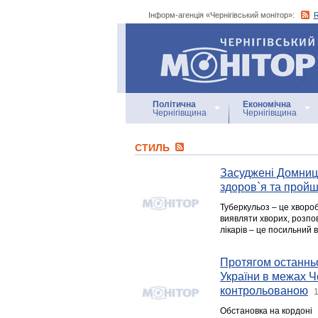
Інформ-агенція «Чернігівський монітор»:
Інформ-агенція
«Чернігівський монітор»
Політична
Економічна
Чернігівщина
Чернігівщина
СТИЛЬ
Засуджені Домниц
здоров`я та прой
Туберкульоз – це хворо
виявляти хворих, розпо
лікарів – це посильний в
Протягом останнь
України в межах Ч
контрольованою
1
Обстановка на кордоні