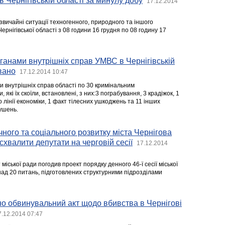
в Чернігівській області за минулу добу
17.12.2014
звичайні ситуації техногенного, природного та іншого
ернігівської області з 08 години 16 грудня по 08 годину 17
ганами внутрішніх справ УМВС в Чернігівській
вано
17.12.2014 10:47
и внутрішніх справ області по 30 кримінальним
які їх скоїли, встановлені, з них:3 пограбування, 3 крадіжок, 1
 лінії економіки, 1 факт тілесних ушкоджень та 11 інших
ушень.
ного та соціального розвитку міста Чернігова
схвалити депутати на черговій сесії
17.12.2014
міської ради погодив проект порядку денного 46-ї сесії міської
над 20 питань, підготовлених структурними підрозділами
о обвинувальний акт щодо вбивства в Чернігові
7.12.2014 07:47