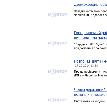
Держохоронці брал
Завдяки миттєвому реа
Чернігівщини вдалося з
Городнянський рай
виявили тіло чоло
16 грудня о 07:15 до С
повідомлення про пожежу
Розпочав діяти Ре
17.12.2014 13:38
Про це повідомила начал
ДПІ у м. Чернігові Натал
Через державний к
потенційні незакон
Обстановка на кордоні