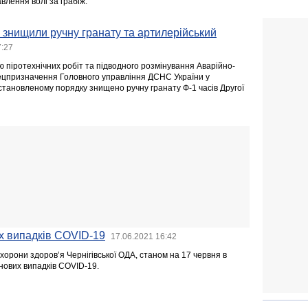
авлення волі за грабіж.
знищили ручну гранату та артилерійський
7:27
ю піротехнічних робіт та підводного розмінування Аварійно-
ецпризначення Головного управління ДСНС України у
 встановленому порядку знищено ручну гранату Ф-1 часів Другої
х випадків COVID-19
17.06.2021 16:42
орони здоров’я Чернігівської ОДА, станом на 17 червня в
нових випадків COVID-19.