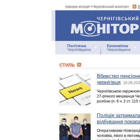
Інформ-агенція «Чернігівський монітор»:
Інформ-агенція
«Чернігівський монітор»
Політична
Економічна
Чернігівщина
Чернігівщина
СТИЛЬ
Вбивство пенсіоне
чернігівця
18.06.202
Чернігівською окружною
27-річного мешканця Че
розбою (п. 6 ч. 2 ст. 115 
Поліція затримала
відбування покар
Оперативники Новгород-
чоловіка, якого в лютом