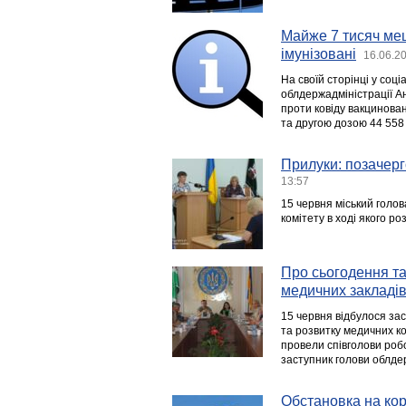
Майже 7 тисяч меш
імунізовані
16.06.2
На своїй сторінці у соці
облдержадміністрації А
проти ковіду вакцинова
та другою дозою 44 558
Прилуки: позачерг
13:57
15 червня міський голо
комітету в ході якого р
Про сьогодення т
медичних закладів
15 червня відбулося зас
та розвитку медичних к
провели співголови роб
заступник голови облде
Обстановка на кор