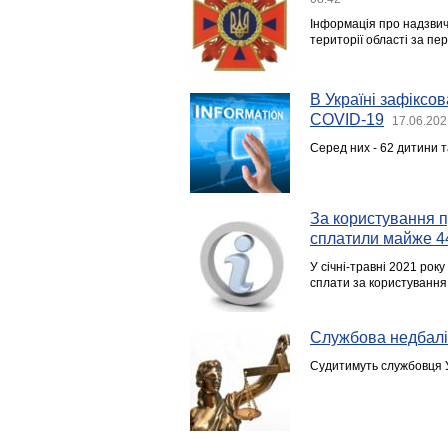
Інформація про надзвича
території області за пер
В Україні зафіксо
COVID-19
17.06.202
Серед них - 62 дитини т
За користування 
сплатили майже 4
У січні-травні 2021 рок
сплати за користуванн
Службова недбаліс
Судитимуть службовця У