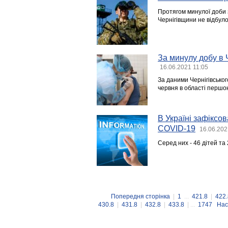
Протягом минулої доби 
Чернігівщини не відбул
За минулу добу в 
16.06.2021 11:05
За даними Чернігівськог
червня в області першо
В Україні зафіксо
COVID-19
16.06.202
Серед них - 46 дітей та
Попередня сторінка
|
1
...
421.8
|
422.
430.8
|
431.8
|
432.8
|
433.8
| ...
1747
Нас