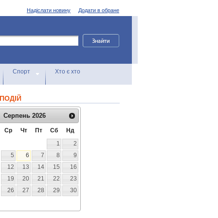
Надіслати новину
Додати в обране
Спорт
Хто є хто
ПОДІЙ
Серпень
2026
Ср
Чт
Пт
Сб
Нд
1
2
5
6
7
8
9
12
13
14
15
16
19
20
21
22
23
26
27
28
29
30