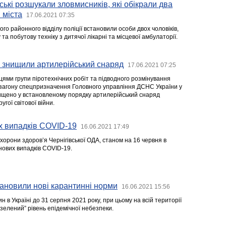
ські розшукали зловмисників, які обікрали два
 міста
17.06.2021 07:35
го районного відділу поліції встановили особи двох чоловіків,
та побутову техніку з дитячої лікарні та місцевої амбулаторії.
 знищили артилерійський снаряд
17.06.2021 07:25
цями групи піротехнічних робіт та підводного розмінування
загону спецпризначення Головного управління ДСНС України у
знищено у встановленому порядку артилерійський снаряд
угої світової війни.
х випадків COVID-19
16.06.2021 17:49
орони здоров’я Чернігівської ОДА, станом на 16 червня в
нових випадків COVID-19.
тановили нові карантинні норми
16.06.2021 15:56
 в Україні до 31 серпня 2021 року, при цьому на всій території
зелений” рівень епідемічної небезпеки.