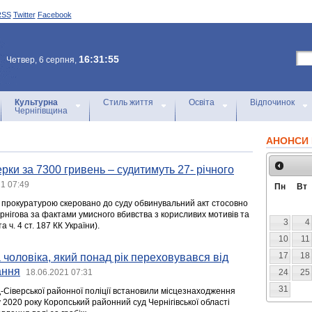
RSS
Twitter
Facebook
16:31:55
Четвер, 6 серпня,
Культурна
Стиль життя
Освіта
Відпочинок
Чернігівщина
АНОНСИ 
рки за 7300 гривень – судитимуть 27- річного
1 07:49
Пн
Вт
 прокуратурою скеровано до суду обвинувальний акт стосовно
рнігова за фактами умисного вбивства з корисливих мотивів та
3
4
та ч. 4 ст. 187 КК України).
10
11
17
18
 чоловіка, який понад рік переховувався від
ання
18.06.2021 07:31
24
25
31
Сіверської районної поліції встановили місцезнаходження
у 2020 року Коропський районний суд Чернігівської області