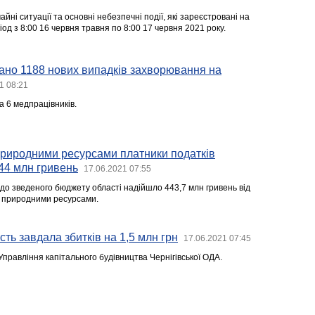
йні ситуації та основні небезпечні події, які зареєстровані на
іод з 8:00 16 червня травня по 8:00 17 червня 2021 року.
вано 1188 нових випадків захворювання на
1 08:21
а 6 медпрацівників.
природними ресурсами платники податків
44 млн гривень
17.06.2021 07:55
у до зведеного бюджету області надійшло 443,7 млн гривень від
я природними ресурсами.
ть завдала збитків на 1,5 млн грн
17.06.2021 07:45
правління капітального будівництва Чернігівської ОДА.