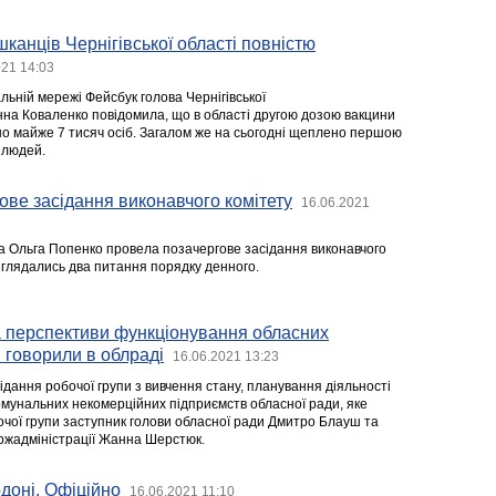
канців Чернігівської області повністю
021 14:03
альній мережі Фейсбук голова Чернігівської
нна Коваленко повідомила, що в області другою дозою вакцини
но майже 7 тисяч осіб. Загалом же на сьогодні щеплено першою
 людей.
ове засідання виконавчого комітету
16.06.2021
ва Ольга Попенко провела позачергове засідання виконавчого
озглядались два питання порядку денного.
а перспективи функціонування обласних
 говорили в облраді
16.06.2021 13:23
ідання робочої групи з вивчення стану, планування діяльності
омунальних некомерційних підприємств обласної ради, яке
очої групи заступник голови обласної ради Дмитро Блауш та
ржадміністрації Жанна Шерстюк.
доні. Офіційно
16.06.2021 11:10