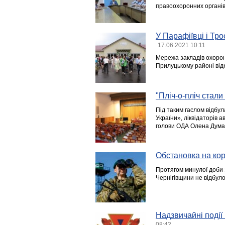
правоохоронних органів
У Парафіївці і Тр
17.06.2021 10:11
Мережа закладів охорон
Прилуцькому районі від
"Пліч-о-пліч стали 
Під таким гаслом відбул
України», ліквідаторів а
голови ОДА Олена Дума 
Обстановка на кор
Протягом минулої доби 
Чернігівщини не відбул
Надзвичайні події 
08:42