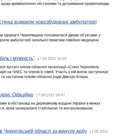
 щодо криміногенної обстановки та дотримання правопорядку.
остянці відкрили новозбудовані амбулаторії
и здоров’я Чернігівщини поповнилася двома об’єктами: у
крили амбулаторії загальної практики сімейної медицини.
біль і мужність"
17.06.2021 10:03
ася зустріч членів обласної організації «Союз Чорнобиль
варії на ЧАЕС та членів їх сімей. Участь у ній взяли заступниця
та заступник голови обласної ради Дмитро Блауш.
доні. Офіційно
17.06.2021 09:47
змін в обстановці на державному кордоні України в межах
ося, вона залишалася стабільною та контрольованою.
в Чернігівській області за минулу добу
17.06.2021