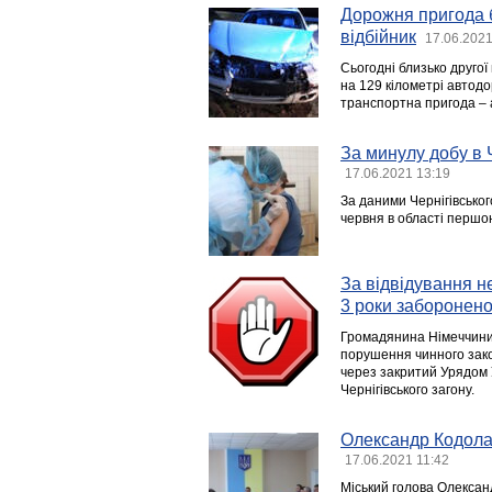
Дорожня пригода б
відбійник
17.06.2021
Сьогодні близько другої
на 129 кілометрі автодо
транспортна пригода – 
За минулу добу в 
17.06.2021 13:19
За даними Чернігівськог
червня в області першо
За відвідування н
3 роки заборонено 
Громадянина Німеччини т
порушення чинного зако
через закритий Урядом 
Чернігівського загону.
Олександр Кодола
17.06.2021 11:42
Міський голова Олексан