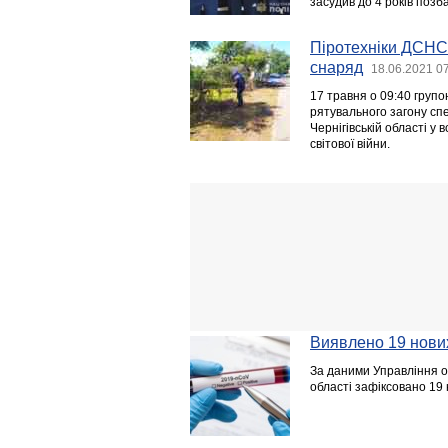
засудив до 4 років позб
Піротехніки ДСНС 
снаряд
18.06.2021 0
17 травня о 09:40 групо
рятувального загону сп
Чернігівській області у
світової війни.
Виявлено 19 нови
За даними Управління ох
області зафіксовано 19 