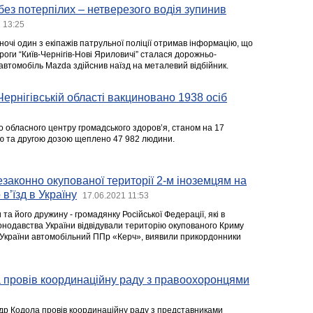
ез потерпілих – нетверезого водія зупинив
 13:25
 ночі один з екіпажів патрульної поліції отримав інформацію, що
роги “Київ-Чернігів-Нові Яриловичі” сталася дорожньо-
автомобіль Mazda здійснив наїзд на металевий відбійник.
Чернігівській області вакциновано 1938 осіб
о обласного центру громадського здоров’я, станом на 17
ю та другою дозою щеплено 47 982 людини.
езаконно окупованої території 2-м іноземцям на
в’їзд в Україну
17.06.2021 11:53
а його дружину - громадянку Російської Федерації, які в
нодавства України відвідували територію окупованого Криму
України автомобільний ППр «Керч», виявили прикордонники
 провів координаційну раду з правоохоронцями
др Кодола провів координаційну раду з представниками