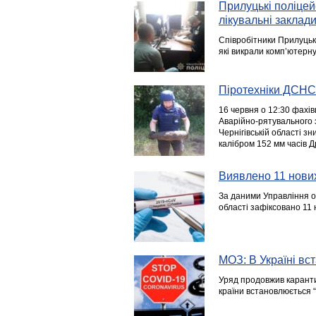
Прилуцькі поліцей
лікувальні заклади
Співробітники Прилуцько
які викрали комп’ютерну 
Піротехніки ДСНС
16 червня о 12:30 фахів
Аварійно-рятувального 
Чернігівській області 
калібром 152 мм часів Др
Виявлено 11 нови
За даними Управління ох
області зафіксовано 11 
МОЗ: В Україні вс
Уряд продовжив карантин
країни встановлюється “