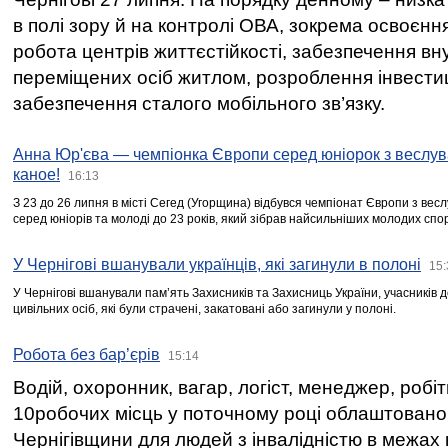
в полі зору й на контролі ОВА, зокрема освоєння
робота центрів життєстійкості, забезпечення вн
переміщених осіб житлом, розроблення інвестиц
забезпечення сталого мобільного зв’язку.
Анна Юр'єва — чемпіонка Європи серед юніорок з веслув
каное!
16:13
З 23 до 26 липня в місті Сегед (Угорщина) відбувся чемпіонат Європи з вес
серед юніорів та молоді до 23 років, який зібрав найсильніших молодих спо
У Чернігові вшанували українців, які загинули в полоні
15:
У Чернігові вшанували пам’ять Захисників та Захисниць України, учасників
цивільних осіб, які були страчені, закатовані або загинули у полоні.
Робота без бар’єрів
15:14
Водій, охоронник, вагар, логіст, менеджер, робі
10робочих місць у поточному році облаштован
Чернігівщини для людей з інвалідністю в межах