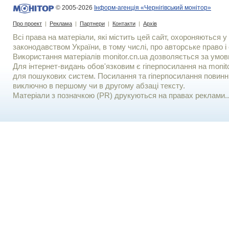
© 2005-2026
Інформ-агенція «Чернігівський монітор»
Про проект
|
Реклама
|
Партнери
|
Контакти
|
Архів
Всі права на матеріали, які містить цей сайт, охороняються у 
законодавством України, в тому числі, про авторське право і 
Використання матерiалiв monitor.cn.ua дозволяється за умов
Для iнтернет-видань обов'язковим є гiперпосилання на monito
для пошукових систем. Посилання та гіперпосилання повинні
виключно в першому чи в другому абзаці тексту.
Матеріали з позначкою (PR) друкуються на правах реклами..