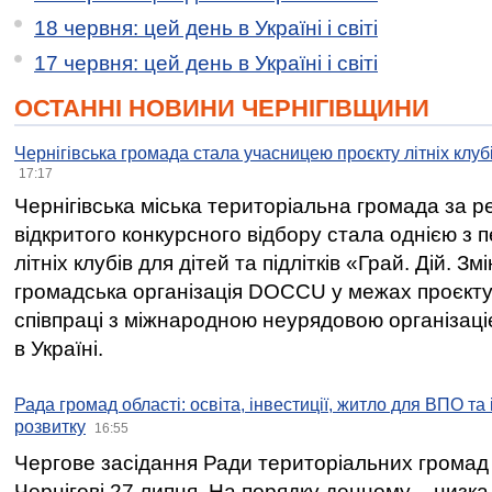
18 червня: цей день в Україні і світі
17 червня: цей день в Україні і світі
ОСТАННІ НОВИНИ ЧЕРНІГІВЩИНИ
Чернігівська громада стала учасницею проєкту літніх клуб
17:17
Чернігівська міська територіальна громада за 
відкритого конкурсного відбору стала однією з
літніх клубів для дітей та підлітків «Грай. Дій. З
громадська організація DOCCU у межах проєкту 
співпраці з міжнародною неурядовою організаціє
в Україні.
Рада громад області: освіта, інвестиції, житло для ВПО та
розвитку
16:55
Чергове засідання Ради територіальних громад 
Чернігові 27 липня. На порядку денному – низка