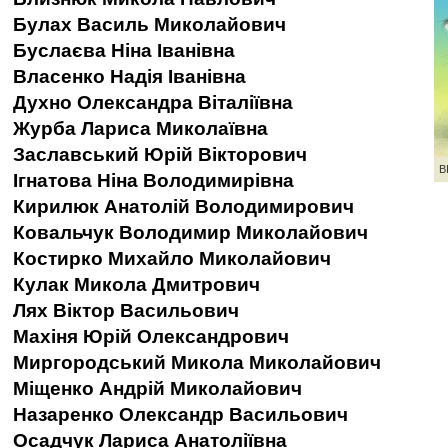
Булах Василь Миколайович
Буслаєва Ніна Іванівна
Власенко Надія Іванівна
Духно Олександра Віталіївна
Журба Лариса Миколаївна
Заславський Юрій Вікторович
В
Ігнатова Ніна Володимирівна
Кирилюк Анатолій Володимирович
Ковальчук Володимир Миколайович
Костирко Михайло Миколайович
Кулак Микола Дмитрович
Лях Віктор Васильович
Махіня Юрій Олександрович
Миргородський Микола Миколайович
Міщенко Андрій Миколайович
Назаренко Олександр Васильович
Осадчук Лариса Анатоліївна