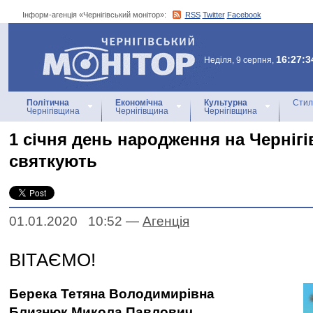
Інформ-агенція «Чернігівський монітор»:
RSS
Twitter
Facebook
Інформ-агенція
«Чернігівський монітор»
16:27:3
Неділя, 9 серпня,
Політична
Економічна
Культурна
Стил
Чернігівщина
Чернігівщина
Чернігівщина
1 січня день народження на Черніг
святкують
01.01.2020 10:52
—
Агенцiя
ВІТАЄМО!
Берека Тетяна Володимирівна
Близнюк Микола Павлович