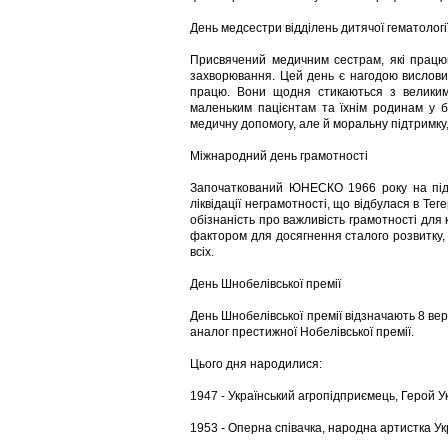
День медсестри відділень дитячої гематології
Присвячений медичним сестрам, які працюю
захворювання. Цей день є нагодою вислови
працю. Вони щодня стикаються з велики
маленьким пацієнтам та їхнім родинам у 
медичну допомогу, але й моральну підтримку,
Міжнародний день грамотності
Започаткований ЮНЕСКО 1966 року на підста
ліквідації неграмотності, що відбулася в Те
обізнаність про важливість грамотності для 
фактором для досягнення сталого розвитку,
всіх.
День Шнобелівської премії
День Шнобелівської премії відзначають 8 ве
аналог престижної Нобелівської премії.
Цього дня народилися:
1947 - Український агропідприємець, Герой У
1953 - Оперна співачка, народна артистка Укр