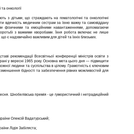
 та онкології
ть з дітьми, що страждають на гематологічні та онкологічні
ти вдячність медичним сестрам за їхню важку та самовіддану
ми фізичними та емоційними навантаженнями, допомагаючи
боротьбі з важкими хворобами. Їхня робота включає не лише
 що є надзвичайно важливим для дітей та їхніх близьких.
ві рекомендації Всесвітньої конференції міністрів освіти з
герані у вересні 1965 року. Основна мета цього дня — підвищити
кожної людини та суспільства в цілому. Грамотність є ключовим
 зменшення бідності та забезпечення рівних можливостей для
ресня. Шнобелівська премія - це гумористичний і нетрадиційний
країни Олексій Вадатурський;
аїни Лідія Забіляста;