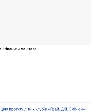
рнігівський монітор»
цею проєкту літніх клубів «Грай. Дій. Змінюй»