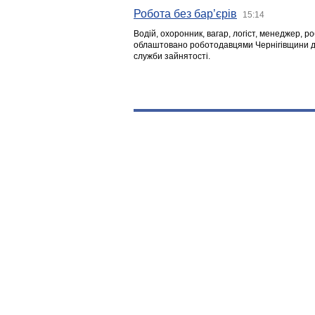
Робота без бар’єрів
15:14
Водій, охоронник, вагар, логіст, менеджер, 
облаштовано роботодавцями Чернігівщини дл
служби зайнятості.