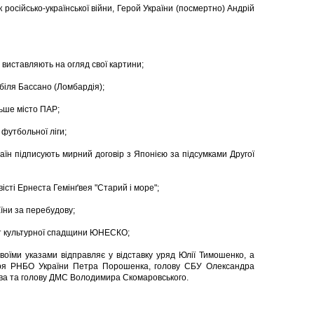
 російсько-української війни, Герой України (посмертно) Андрій
 виставляють на огляд свої картини;
 біля Бассано (Ломбардія);
льше місто ПАР;
 футбольної ліги;
аїн підписують мирний договір з Японією за підсумками Другої
сті Ернеста Гемінґвея "Старий і море";
їни за перебудову;
ст культурної спадщини ЮНЕСКО;
оїми указами відправляє у відставку уряд Юлії Тимошенко, а
аря РНБО України Петра Порошенка, голову СБУ Олександра
ва та голову ДМС Володимира Скомаровського.