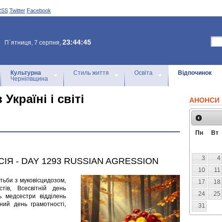
RSS
Twitter
Facebook
23:44:45
П`ятниця, 7 серпня,
Культурна
Стиль життя
Освіта
Відпочинок
Чернігівщина
Україні і світі
АНОНСИ 
Пн
Вт
3
4
СІЯ - DAY 1293 RUSSIAN AGRESSION
10
11
тьби з муковісцидозом,
17
18
тів, Всесвітній день
24
25
ь медсестри відділень
дний день грамотності,
31