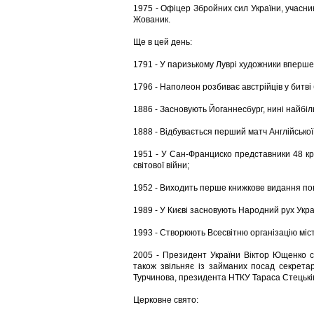
1975 - Офіцер Збройних сил України, учасник
Жованик.
Ще в цей день:
1791 - У паризькому Луврі художники вперше
1796 - Наполеон розбиває австрійців у битві
1886 - Засновують Йоганнесбург, нині найбі
1888 - Відбувається перший матч Англійської
1951 - У Сан-Франциско представники 48 кр
світової війни;
1952 - Виходить перше книжкове видання пові
1989 - У Києві засновують Народний рух Укра
1993 - Створюють Всесвітню організацію мі
2005 - Президент України Віктор Ющенко св
також звільняє із займаних посад секрет
Турчинова, президента НТКУ Тараса Стецькі
Церковне свято: