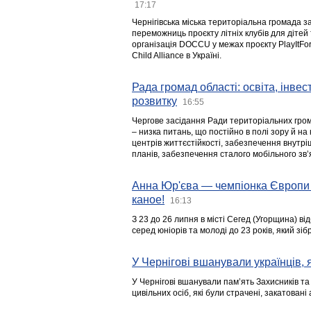
17:17
Чернігівська міська територіальна громада з
переможниць проєкту літніх клубів для дітей 
організація DOCCU у межах проєкту PlayItFo
Child Alliance в Україні.
Рада громад області: освіта, інве
розвитку
16:55
Чергове засідання Ради територіальних гром
– низка питань, що постійно в полі зору й на
центрів життєстійкості, забезпечення внутр
планів, забезпечення сталого мобільного зв’я
Анна Юр'єва — чемпіонка Європи 
каное!
16:13
З 23 до 26 липня в місті Сегед (Угорщина) в
серед юніорів та молоді до 23 років, який з
У Чернігові вшанували українців, я
У Чернігові вшанували пам’ять Захисників т
цивільних осіб, які були страчені, закатовані