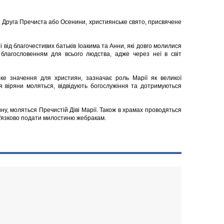
к Друга Пречиста або Осенини, християнське свято, присвячене
від благочестивих батьків Іоакима та Анни, які довго молилися
 благословенням для всього людства, адже через неї в світ
ке значення для християн, зазначає роль Марії як великої
я віряни моляться, відвідують богослужіння та дотримуються
ину, моляться Пречистій Діві Марії. Також в храмах проводяться
ов'язково подати милостиню жебракам.