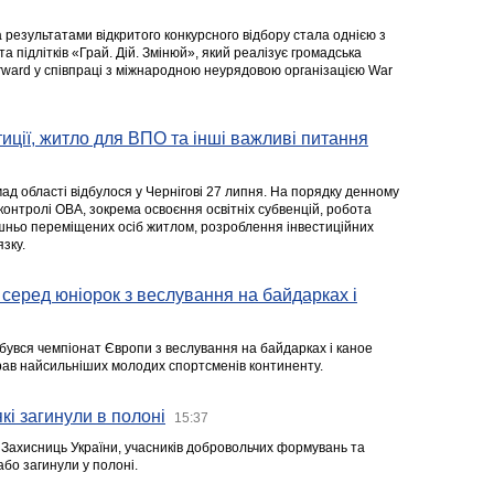
а результатами відкритого конкурсного відбору стала однією з
та підлітків «Грай. Дій. Змінюй», який реалізує громадська
rward у співпраці з міжнародною неурядовою організацією War
стиції, житло для ВПО та інші важливі питання
ад області відбулося у Чернігові 27 липня. На порядку денному
 контролі ОВА, зокрема освоєння освітніх субвенцій, робота
ішньо переміщених осіб житлом, розроблення інвестиційних
зку.
серед юніорок з веслування на байдарках і
ідбувся чемпіонат Європи з веслування на байдарках і каное
ібрав найсильніших молодих спортсменів континенту.
кі загинули в полоні
15:37
а Захисниць України, учасників добровольчих формувань та
 або загинули у полоні.