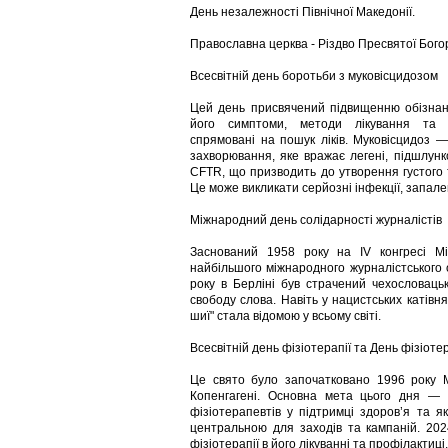
День незалежності Північної Македонії.
Православна церква - Різдво Пресвятої Бого
Всесвітній день боротьби з муковісцидозом
Цей день присвячений підвищенню обізнано
його симптоми, методи лікування та п
спрямовані на пошук ліків. Муковісцидоз —
захворювання, яке вражає легені, підшлунк
CFTR, що призводить до утворення густого т
Це може викликати серйозні інфекції, запале
Міжнародний день солідарності журналістів
Заснований 1958 року на IV конгресі Між
найбільшого міжнародного журналістського 
року в Берліні був страчений чехословаць
свободу слова. Навіть у нацистських катівн
шиї" стала відомою у всьому світі.
Всесвітній день фізіотерапії та День фізіот
Це свято було започатковано 1996 року М
Копенгагені. Основна мета цього дня — п
фізіотерапевтів у підтримці здоров’я та 
центральною для заходів та кампаній. 202
фізіотерапії в його лікуванні та профілактиці.