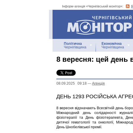
Інформ-агенція «Чернігівський монітор»:
Інформ-агенція
«Чернігівський монітор»
Політична
Економічна
Чернігівщина
Чернігівщина
8 вересня: цей день в 
08.09.2025 09:18
—
Агенцiя
ДЕНЬ 1293 РОСІЙСЬКА АГРЕ
8 вересня відзначають Всесвітній день боро
Міжнародний день солідарності журналіс
фізіотерапії та День фізіотерапевта, Ден
дитячої гематології та онкології, Міжнаро
День Шнобелівської премії.