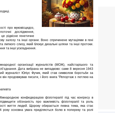
родиці.
сті про муковісцидоз,
оточні дослідження,
 це рідкісне генетичне
ову залозу та інші органи. Воно спричинене мутаціями в гені
а липкого слизу, який блокує дихальні шляхи та інші протоки.
ння та інші ускладнення.
народної організації журналістів (МОЖ), найстарішого та
об’єднання. Дата вибрана не випадково: саме 8 вересня 1943
кий журналіст Юліус Фучик, який став символом боротьби за
ях він продовжував писати, і його книга "Репортаж з петлею на
ерапевта
іжнародною конфедерацією фізіотерапії під час конгресу в
ідвищити обізнаність про важливість фізіотерапії та роль
якості життя людей. Щороку обирається певна тема, яка стає
4 року основна увага приділяється болю в попереку та ролі