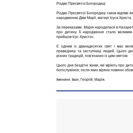
Різдво Пресвятої Богородиці
Різдво Пресвятої Богородиці також відоме я
народженню Діви Марії, матері Ісуса Христа.
За переказами, Марія народилася в Назареті 
про дитину. Її народження стало великим
прийшов Ісус Христос.
Є одним із дванадесятих свят і має вели
праведниці та заступниці людей. Цього дн
різних традицій, пов’язаних із цим святом.
Цього дня бездітні жінки, які мріють про дит
богослужіння, після яких віряни повинні об
Іменини: Іван, Георгій, Марія.