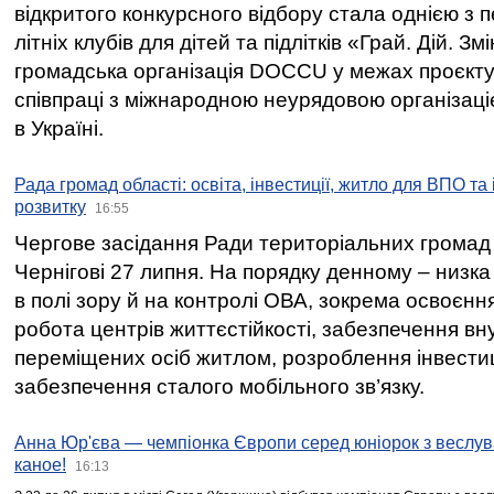
відкритого конкурсного відбору стала однією з
літніх клубів для дітей та підлітків «Грай. Дій. З
громадська організація DOCCU у межах проєкту 
співпраці з міжнародною неурядовою організаціє
в Україні.
Рада громад області: освіта, інвестиції, житло для ВПО та
розвитку
16:55
Чергове засідання Ради територіальних громад 
Чернігові 27 липня. На порядку денному – низка
в полі зору й на контролі ОВА, зокрема освоєння
робота центрів життєстійкості, забезпечення вн
переміщених осіб житлом, розроблення інвестиц
забезпечення сталого мобільного зв’язку.
Анна Юр'єва — чемпіонка Європи серед юніорок з веслув
каное!
16:13