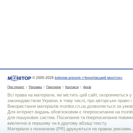
© 2005-2026
Інформ-агенція «Чернігівський монітор»
Про проект
|
Реклама
|
Партнери
|
Контакти
|
Архів
Всі права на матеріали, які містить цей сайт, охороняються у 
законодавством України, в тому числі, про авторське право і 
Використання матерiалiв monitor.cn.ua дозволяється за умов
Для iнтернет-видань обов'язковим є гiперпосилання на monito
для пошукових систем. Посилання та гіперпосилання повинні
виключно в першому чи в другому абзаці тексту.
Матеріали з позначкою (PR) друкуються на правах реклами..