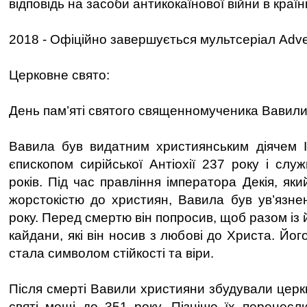
відповідь на засоби антикокаїнової війни в країні
2018 - Офіційно завершується мультсеріал Adve
Церковне свято:
День пам’яті святого священномученика Вавили,
Вавила був видатним християнським діячем III
єпископом сирійської Антіохії 237 року і слу
років. Під час правління імператора Декія, як
жорстокістю до християн, Вавила був ув’язне
року. Перед смертю він попросив, щоб разом із 
кайдани, які він носив з любові до Христа. Йо
стала символом стійкості та віри.
Після смерті Вавили християни збудували церкв
святі мощі до 351 року. Пізніше їх перенесл