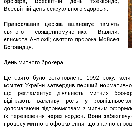
брокера, Всесвітній день тхеквондо,
Всесвітній день сексуального здоров'я.
Православна церква вшановує пам'ять
святого священномученика Вавили,
єпископа Антіохії; святого пророка Мойсея
Боговидця.
День митного брокера
Це свято було встановлено 1992 року, кол
комітет України затвердив перший нормативно
що регламентує діяльність митних брокер
відіграють важливу роль у зовнішньоеконо
допомагаючи підприємствам з митним оформле
їх перевезення через кордон. Вони забезпечу
процесу митного оформлення, що значно спрощ