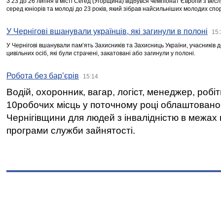
З 23 до 26 липня в місті Сегед (Угорщина) відбувся чемпіонат Європи з вес
серед юніорів та молоді до 23 років, який зібрав найсильніших молодих спо
У Чернігові вшанували українців, які загинули в полоні
15:
У Чернігові вшанували пам’ять Захисників та Захисниць України, учасників
цивільних осіб, які були страчені, закатовані або загинули у полоні.
Робота без бар’єрів
15:14
Водій, охоронник, вагар, логіст, менеджер, робі
10робочих місць у поточному році облаштован
Чернігівщини для людей з інвалідністю в межах
програми служби зайнятості.