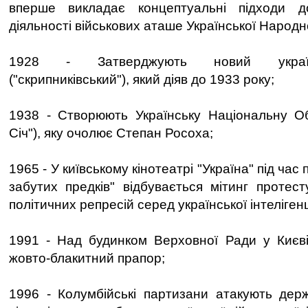
вперше викладає концептуальні підходи 
діяльності військових аташе Української Народн
1928 - Затверджують новий україн
("скрипниківський"), який діяв до 1933 року;
1938 - Створюють Українську Національну Об
Січ"), яку очолює Степан Росоха;
1965 - У київському кінотеатрі "Україна" під час 
забутих предків" відбувається мітинг протест
політичних репресій серед української інтелігенц
1991 - Над будинком Верховної Ради у Києві
жовто-блакитний прапор;
1996 - Колумбійські партизани атакують держ