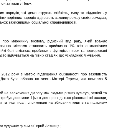
онізаторів у Перу.
 народів, які демонструють стійкість, силу та відданість у
інки корінних народів відіграють важливу роль у своїх громадах,
також захисницями соціальної справедливості.
 про множинну мієлому, рідкісний вид раку, який вражає
ножинна мієлома становить приблизно 1% всіх онкологічних
ійкі болі в кістках, проблеми з функцією нирок та повторювані
асто відбувається на пізніх стадіях, що ускладнює лікування.
2012 року з метою підвищення обізнаності про важливість
і. Дата була обрана на честь Матері Терези, яка померла 5
 на заохочення діалогу між людьми різних культур, релігій та
потребує допомоги. Цього дня проводяться різноманітні заходи,
ти та інші події, спрямовані на збирання коштів та підтримку
та художніх фільмів Сергій Лозниця;