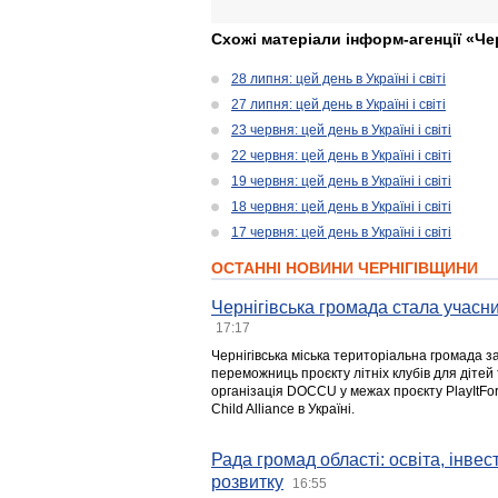
Схожі матеріали інформ-агенції «Че
28 липня: цей день в Україні і світі
27 липня: цей день в Україні і світі
23 червня: цей день в Україні і світі
22 червня: цей день в Україні і світі
19 червня: цей день в Україні і світі
18 червня: цей день в Україні і світі
17 червня: цей день в Україні і світі
ОСТАННІ НОВИНИ ЧЕРНІГІВЩИНИ
Чернігівська громада стала учасни
17:17
Чернігівська міська територіальна громада з
переможниць проєкту літніх клубів для дітей 
організація DOCCU у межах проєкту PlayItFo
Child Alliance в Україні.
Рада громад області: освіта, інве
розвитку
16:55