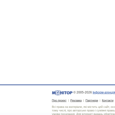
© 2005-2026
Інформ-агенція
Про проект
|
Реклама
|
Партнери
|
Контакти
Всі права на матеріали, які містить цей сайт, о
тому числі, про авторське право і суміжні права
умови посилання. Для iнтернет-видань обов'язко