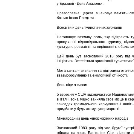
у Бразилії - День Амазонки.
Православна церква вшановує пам’ять свя
батька Івана Предтечі.
Всесвітній день туристичних журналів
Наголошує важливу роль, яку відіграють т
просуванні відповідального туризму, підв
культурне розмаїття та вирішенні глобальни
Цей день був заснований 2018 року під ча
ініціативи Всесвітньої організації туристично
Мета свята – визнання та підтримка етичног
взаєморозумінню та екологічній стійкості.
День піци з сиром
5 вересня у США відзначається Національни
в Італії, вона міцно зайняла своє місце в се
закладах громадського харчування і навіт
придбати у будь-якому супермаркеті.
Міжнародний день жінок корінних народів
Заснований 1983 року під час Другої зустріч
обрана на честь Бартоліни Сіси, лідерки а