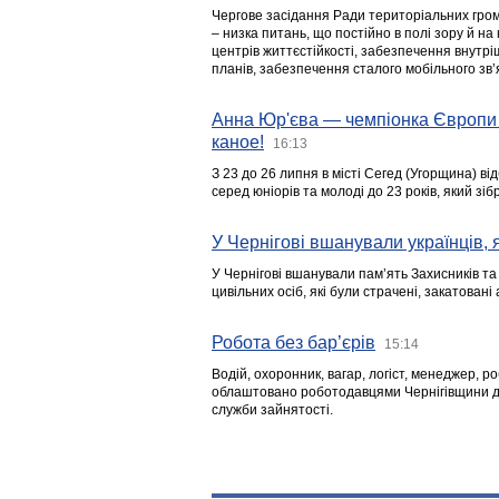
Чергове засідання Ради територіальних гром
– низка питань, що постійно в полі зору й на
центрів життєстійкості, забезпечення внутр
планів, забезпечення сталого мобільного зв’я
Анна Юр'єва — чемпіонка Європи 
каное!
16:13
З 23 до 26 липня в місті Сегед (Угорщина) в
серед юніорів та молоді до 23 років, який з
У Чернігові вшанували українців, я
У Чернігові вшанували пам’ять Захисників т
цивільних осіб, які були страчені, закатовані
Робота без бар’єрів
15:14
Водій, охоронник, вагар, логіст, менеджер, 
облаштовано роботодавцями Чернігівщини дл
служби зайнятості.