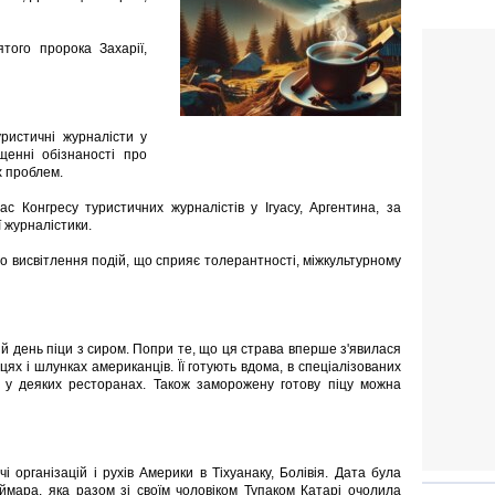
того пророка Захарії,
уристичні журналісти у
ищенні обізнаності про
х проблем.
с Конгресу туристичних журналістів у Ігуасу, Аргентина, за
ї журналістики.
о висвітлення подій, що сприяє толерантності, міжкультурному
й день піци з сиром. Попри те, що ця страва вперше з'явилася
рцях і шлунках американців. Її готують вдома, в спеціалізованих
ь у деяких ресторанах. Також заморожену готову піцу можна
і організацій і рухів Америки в Тіхуанаку, Болівія. Дата була
ймара, яка разом зі своїм чоловіком Тупаком Катарі очолила