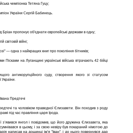
ійська чемпіонка Тетяна Гуцу;
емпіон України Сергій Бабинець.
ід Бріан пропонує об'єднати європейські держави в одну;
 світовій війні;
і" — одна з найкращих книг про покоління бітників;
ми Пісками на Луганщині українські війська втрачають 42 бійці
ого антикорупційного суду, створення якого зі статусом
 України.
 Івана Предтечі
редтечі та чоловіком праведної Єлизавети. Він походив з роду
амі під час правління царя Ірода.
ії з’явився янгол і повідомив, що його дружина Єлизавета, яка
сумнівався в цьому, і за свою невіру був покараний німотою до
рія написав на дощинці ім’я "Іван", і до нього повернувся дар