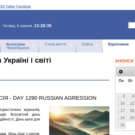
RSS
Twitter
Facebook
13:28:36
Четвер, 6 серпня,
Культурна
Стиль життя
Освіта
Відпочинок
Чернігівщина
Україні і світі
АНОНСИ 
Пн
Вт
3
4
СІЯ - DAY 1290 RUSSIAN AGRESSION
10
11
туристичних журналів,
17
18
дів, Всесвітній день
24
25
ійності, День капи для
31
мам, День піци з сиром,