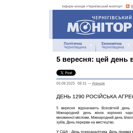
Інформ-агенція «Чернігівський монітор»:
Інформ-агенція
«Чернігівський монітор»
Політична
Економічна
Чернігівщина
Чернігівщина
5 вересня: цей день в 
05.09.2025 08:31
—
Агенцiя
ДЕНЬ 1290 РОСІЙСЬКА АГРЕ
5 вересня відзначають Всесвітній день 
Міжнародний день жінок корінних наро
множинної мієломи, Міжнародний день благод
зубів, День перерви на мистецтво.
У США - День психоаналітика, День лінивих 