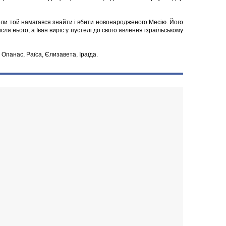
коли той намагався знайти і вбити новонародженого Месію. Його
я нього, а Іван виріс у пустелі до свого явлення ізраїльському
 Опанас, Раїса, Єлизавета, Іраїда.