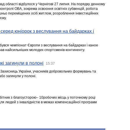
ад області відбулося у Чернігові 27 липня. На порядку денному
 контролі ОВА, зокрема освоєння освітніх субвенцій, робота
ішньо переміщених осіб житлом, розроблення інвестиційних
зку.
серед юніорок з веслування на байдарках і
ідбувся чемпіонат Європи з веслування на байдарках і каное
ібрав найсильніших молодих спортсменів континенту.
кі загинули в полоні
15:37
а Захисниць України, учасників добровольчих формувань та
 або загинули у полоні.
робітник з благоусторою– 10робочих місць у поточному році
я людей з інвалідністю в межах компенсаційної програми