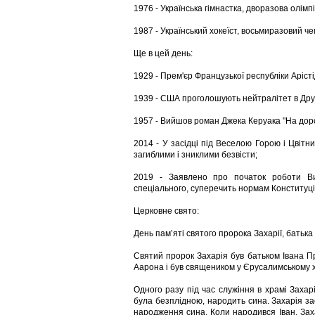
1976 - Українська гімнастка, дворазова олімп
1987 - Український хокеїст, восьмиразовий ч
Ще в цей день:
1929 - Прем'єр Французької республіки Аріст
1939 - США проголошують нейтралітет в Другій
1957 - Вийшов роман Джека Керуака "На дороз
2014 - У засідці під Веселою Горою і Цвітни
загиблими і зниклими безвісти;
2019 - Заявлено про початок роботи Вищ
спеціального, суперечить нормам Конституції
Церковне свято:
День пам’яті святого пророка Захарії, батька
Святий пророк Захарія був батьком Івана П
Аарона і був священиком у Єрусалимському хр
Одного разу під час служіння в храмі Захар
була безплідною, народить сина. Захарія за
народження сина. Коли народився Іван, Заха