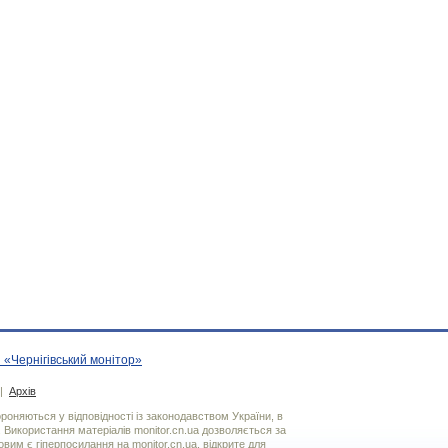
 «Чернігівський монітор»
|
Архів
хороняються у відповідності із законодавством України, в
. Використання матерiалiв monitor.cn.ua дозволяється за
вим є гiперпосилання на monitor.cn.ua, відкрите для