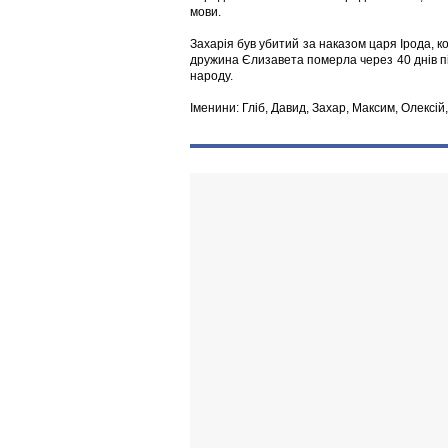
мови.
Захарія був убитий за наказом царя Ірода, 
дружина Єлизавета померла через 40 днів післ
народу.
Іменини: Гліб, Давид, Захар, Максим, Олексій,