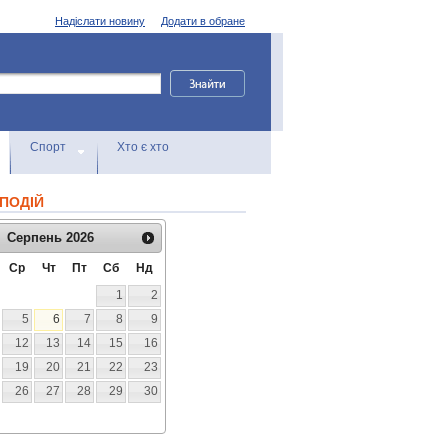
Надіслати новину
Додати в обране
Спорт
Хто є хто
ПОДІЙ
Серпень
2026
Ср
Чт
Пт
Сб
Нд
1
2
5
6
7
8
9
12
13
14
15
16
19
20
21
22
23
26
27
28
29
30