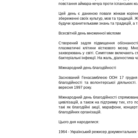
повстання аймара-кечуа проти іспанських кол
Цей день є даниною поваги жінкам корінних
збереженні своїх культур, мов та традицій. Ж
будучи хранительками знань та традицій, а 
Всесвітній день множинної мієломи
Створений задля підвищення обізнаності
плазматичні клітини кісткового мозку. М
захворювань у світі. Симптоми включають ст
бактеріальні інфекції. На жаль, діагностика ч
Міжнародний день благодійності
Заснований Генасамблеєю ООН 17 грудня 
благодійності та волонтерської діяльност
вересня 1997 року.
Міжнародний день благодійності спрямований
цивілізацій, а також на підтримку тих, хто 
такі як благодійні акції, марафони, концер
благодійних організацій.
Цього дня народилися:
1964 - Український режисер документальних 