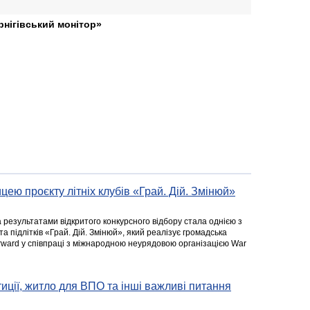
рнігівський монітор»
цею проєкту літніх клубів «Грай. Дій. Змінюй»
а результатами відкритого конкурсного відбору стала однією з
та підлітків «Грай. Дій. Змінюй», який реалізує громадська
rward у співпраці з міжнародною неурядовою організацією War
стиції, житло для ВПО та інші важливі питання