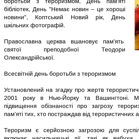
боротьби з тероризмом, День пам'яті
бібліотек, День "Немає новин – це хороші
новини", Коптський Новий рік, День
шкільних фотографій.
Православна церква вшановує пам'ять
святої преподобної Теодори
Олександрійської.
Всесвітній день боротьби з тероризмом
Установлений на згадку про жертв терористич
2001 року в Нью-Йорку та Вашингтоні. 
підвищення обізнаності про загрозу терор
пам’яті тих, хто постраждав від терористичних ак
Тероризм є серйозною загрозою для суспіль
включає насильницькі дії, такі як вибухи,