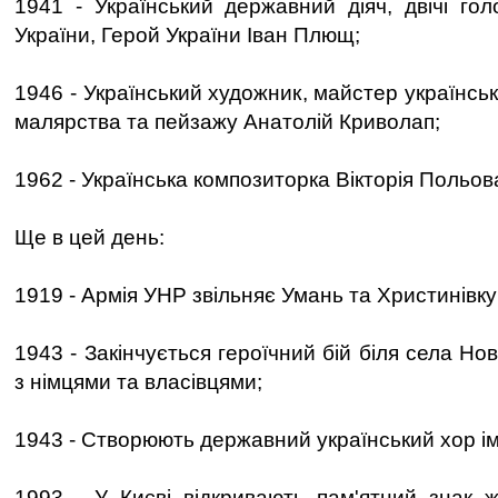
1941 - Український державний діяч, двічі го
України, Герой України Іван Плющ;
1946 - Український художник, майстер українсь
малярства та пейзажу Анатолій Криволап;
1962 - Українська композиторка Вікторія Польов
Ще в цей день:
1919 - Армія УНР звільняє Умань та Христинівку 
1943 - Закінчується героїчний бій біля села Но
з німцями та власівцями;
1943 - Створюють державний український хор іме
1993 - У Києві відкривають пам'ятний знак 