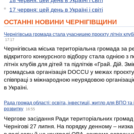
18 червня: цей день в Україні і світі
17 червня: цей день в Україні і світі
ОСТАННІ НОВИНИ ЧЕРНІГІВЩИНИ
Чернігівська громада стала учасницею проєкту літніх клуб
17:17
Чернігівська міська територіальна громада за 
відкритого конкурсного відбору стала однією з
літніх клубів для дітей та підлітків «Грай. Дій. З
громадська організація DOCCU у межах проєкту 
співпраці з міжнародною неурядовою організаціє
в Україні.
Рада громад області: освіта, інвестиції, житло для ВПО та
розвитку
16:55
Чергове засідання Ради територіальних громад 
Чернігові 27 липня. На порядку денному – низка