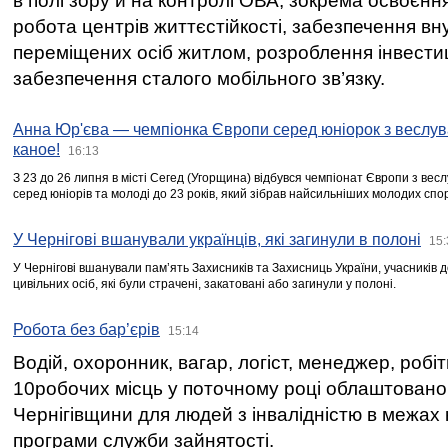
в полі зору й на контролі ОВА, зокрема освоєння
робота центрів життєстійкості, забезпечення вн
переміщених осіб житлом, розроблення інвестиц
забезпечення сталого мобільного зв’язку.
Анна Юр'єва — чемпіонка Європи серед юніорок з веслув
каное!
16:13
З 23 до 26 липня в місті Сегед (Угорщина) відбувся чемпіонат Європи з вес
серед юніорів та молоді до 23 років, який зібрав найсильніших молодих спо
У Чернігові вшанували українців, які загинули в полоні
15:
У Чернігові вшанували пам’ять Захисників та Захисниць України, учасників
цивільних осіб, які були страчені, закатовані або загинули у полоні.
Робота без бар’єрів
15:14
Водій, охоронник, вагар, логіст, менеджер, робі
10робочих місць у поточному році облаштован
Чернігівщини для людей з інвалідністю в межах
програми служби зайнятості.