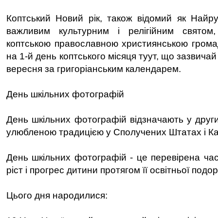
Коптський Новий рік, також відомий як Найр
важливим культурним і релігійним святом,
коптською православною християнською грома
на 1-й день коптського місяця туут, що зазвичай
вересня за григоріанським календарем.
День шкільних фотографій
День шкільних фотографій відзначають у други
улюбленою традицією у Сполучених Штатах і Ка
День шкільних фотографій - це перевірена час
ріст і прогрес дитини протягом її освітньої подор
Цього дня народилися: