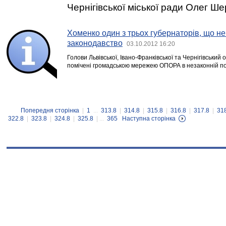
Чернігівської міської ради Олег Ше
Хоменко один з трьох губернаторів, що н
законодавство
03.10.2012 16:20
Голови Львівської, Івано-Франківської та Чернігівський
помічені громадською мережею ОПОРА в незаконній пол
Попередня сторінка
|
1
...
313.8
|
314.8
|
315.8
|
316.8
|
317.8
|
31
322.8
|
323.8
|
324.8
|
325.8
| ...
365
Наступна сторінка