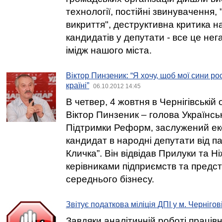
технології, постійні звинувачення, 
викриття", деструктивна критика н
кандидатів у депутати - все це не
імідж нашого міста.
Віктор Пинзеник: “Я хочу, щоб мої сини ро
країні”
06.10.2012 14:45
В четвер, 4 жовтня в Чернігівській
Віктор Пинзеник – голова Українсь
Підтримки Реформ, заслужений еко
кандидат в народні депутати від па
Кличка”. Він відвідав Прилуки та Ні
керівниками підприємств та предс
середнього бізнесу.
Звітує податкова міліція ДПІ у м. Чернігов
Завдяки аналітичній роботі працівн