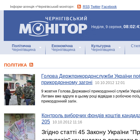
Інформ-агенція «Чернігівський монітор»:
RSS
Twitter
Facebook
Інформ-агенція
«Чернігівський монітор»
08:02:4
Неділя, 9 серпня,
Політична
Економічна
Культурна
Стил
Чернігівщина
Чернігівщина
Чернігівщина
ПОЛІТИКА
Голова Держприкордонслужби України поб
прикордонному загоні
10.10.2012 12:01
9 жовтня Голова Державної прикордонної служби Украї
Литвин вже вдруге в цьому році відвідав з робочою поїз
прикордонний загін.
Контроль виборчих фондів коштів кандид
205
10.10.2012 11:16
Згідно статті 45 Закону України "