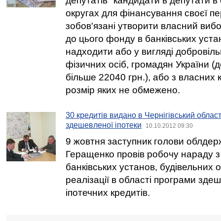
депутатів" кандидати в депутати 
округах для фінансування своєї пе
зобов'язані утворити власний виб
до цього фонду в банківських уст
надходити або у вигляді добровільн
фізичних осіб, громадян України (д
більше 22040 грн.), або з власних 
розмір яких не обмежено.
30 кредитів видано в Чернігівський облас
здешевленої іпотеки
10.10.2012 09:30
9 жовтня заступник голови облдерж
Геращенко провів робочу нараду з
банківських установ, будівельних 
реалізації в області програми зде
іпотечних кредитів.