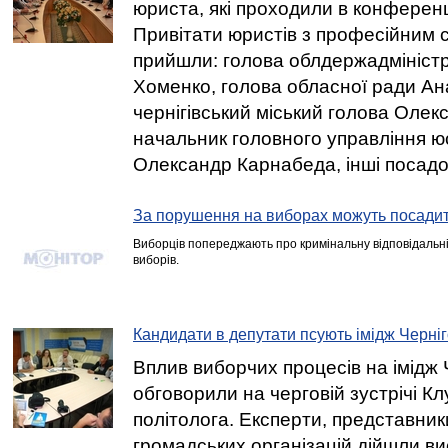
юриста, які проходили в конференц
Привітати юристів з професійним 
прийшли: голова облдержадмініст
Хоменко, голова обласної ради Ан
чернігівський міський голова Олек
начальник головного управління юс
Олександр Карнабеда, інші посадо
За порушення на виборах можуть посади
Виборців попереджають про кримінальну відповідальні
виборів.
Кандидати в депутати псують імідж Черні
Вплив виборчих процесів на імідж 
обговорили на черговій зустрічі К
політолога. Експерти, представник
громадських організацій дійшли ви