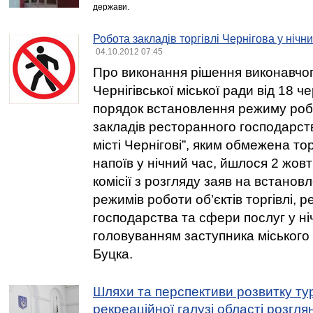
держави.
Робота закладів торгівлі Чернігова у ніч
04.10.2012 07:45
Про виконання рішення виконавчог
Чернігівської міської ради від 18 
порядок встановлення режиму робіт 
закладів ресторанного господарст
місті Чернігові”, яким обмежена то
напоїв у нічний час, йшлося 2 жовт
комісії з розгляду заяв на встанов
режимів роботи об’єктів торгівлі, 
господарства та сфери послуг у ні
головуванням заступника міського
Буцка.
Шляхи та перспективи розвитку ту
рекреаційної галузі області розгля