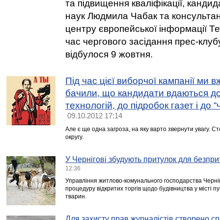
та підвищення кваліфікації, канди
наук Людмила Чабак та консультан
центру європейської інформації Т
час чергового засідання прес-клубу
відбулося 9 жовтня.
Під час цієї виборчої кампанії ми
бачили, що кандидати вдаються д
технологій, до підробок газет і до “
09.10.2012 17:14
Але є ще одна загроза, на яку варто звернути увагу. С
округу.
У Чернігові збудують притулок для безпр
12:36
Управління житлово-комунального господарства Чернігі
процедуру відкритих торгів щодо будівництва у місті 
тварин.
Для захисту прав журналістів створено с