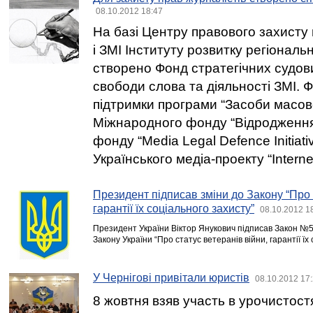
08.10.2012 18:47
На базі Центру правового захисту 
і ЗМІ Інституту розвитку регіональ
створено Фонд стратегічних судов
свободи слова та діяльності ЗМІ. 
підтримки програми “Засоби масово
Міжнародного фонду “Відродження
фонду “Media Legal Defence Initiati
Українського медіа-проекту “Intern
Президент підписав зміни до Закону “Про 
гарантії їх соціального захисту”
08.10.2012 1
Президент України Віктор Янукович підписав Закон №5
Закону України “Про статус ветеранів війни, гарантії їх
У Чернігові привітали юристів
08.10.2012 17
8 жовтня взяв участь в урочистост