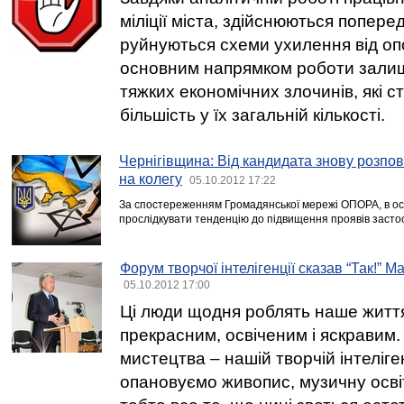
міліції міста, здійснюються попере
руйнуються схеми ухилення від о
основним напрямком роботи залиш
тяжких економічних злочинів, які 
більшість у їх загальній кількості.
Чернігівщина: Від кандидата знову розп
на колегу
05.10.2012 17:22
За спостереженням Громадянської мережі ОПОРА, в ос
прослідкувати тенденцію до підвищення проявів засто
Форум творчої інтелігенції сказав “Так!” 
05.10.2012 17:00
Ці люди щодня роблять наше життя
прекрасним, освіченим і яскравим
мистецтва – нашій творчій інтеліген
опановуємо живопис, музичну осві