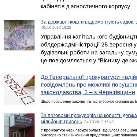
кабінетів діагностичного корпусу.
За державні кошти відремонтують садок, ш
05.10.2012 10:28
Управління капітального будівництв
облдержадміністрації 25 вересня у
будівельні роботи на загальну сум
це повідомляється у “Віснику держ
До Генеральної прокуратури надій
повідомлень про можливі порушен
законодавства, 2 – з Чернігівщини
Щодо порушення законів під час виборчої кампанії до 
За позовами прокурорів на користь держа
мільйонів гривень
04.10.2012 15:48
У прокуратурі Чернігівської області відбулося розширен
обговорено стан виконання представницьких повноваж