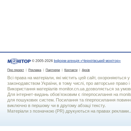
© 2005-2026
Інформ-агенція «Чернігівський монітор»
Про проект
|
Реклама
|
Партнери
|
Контакти
|
Архів
Всі права на матеріали, які містить цей сайт, охороняються у 
законодавством України, в тому числі, про авторське право і 
Використання матерiалiв monitor.cn.ua дозволяється за умов
Для iнтернет-видань обов'язковим є гiперпосилання на monito
для пошукових систем. Посилання та гіперпосилання повинні
виключно в першому чи в другому абзаці тексту.
Матеріали з позначкою (PR) друкуються на правах реклами..