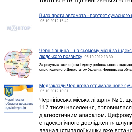
тобто все те, що нині зветься ест
Вила проти автомата - портрет сучасного
05.10.2012 16:42
Чернігівщина – на сьомому місці за індек
людського розвитку
05.10.2012 13:30
За результатами оцінки індексу регіонального людськог
оприлюдненого Держстатом України, Чернігівська облас
Медзаклади Чернігова отримали нове су
05.10.2012 10:31
Чернігівська міська лікарня № 1, 
117 тисяч населення, поповнилас
діагностичним апаратом. Цифрову
ендоскопічного дослідження шлунк
дванадцятипалої кишки вже встано