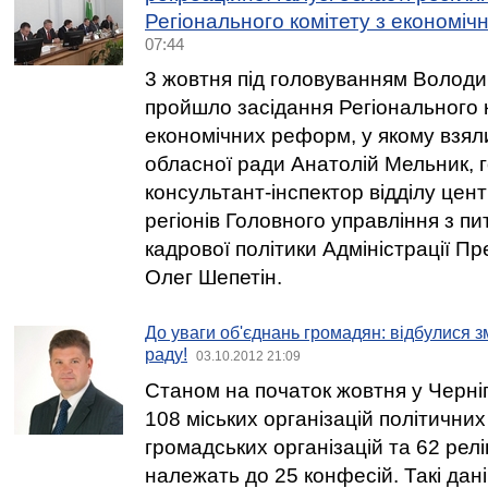
Регіонального комітету з економі
07:44
3 жовтня під головуванням Волод
пройшло засідання Регіонального к
економічних реформ, у якому взял
обласної ради Анатолій Мельник, 
консультант-інспектор відділу цент
регіонів Головного управління з пи
кадрової політики Адміністрації П
Олег Шепетін.
До уваги об'єднань громадян: відбулися зм
раду!
03.10.2012 21:09
Станом на початок жовтня у Черні
108 міських організацій політичних
громадських організацій та 62 релі
належать до 25 конфесій. Такі дані