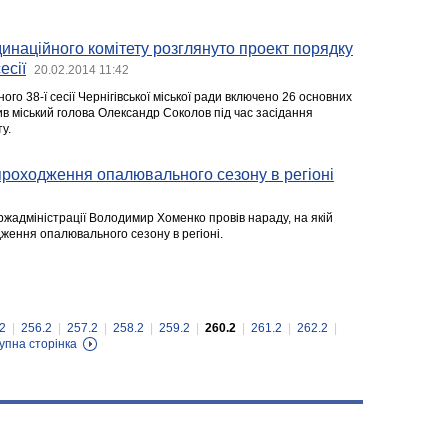
динаційного комітету розглянуто проект порядку
есії
20.02.2014 11:42
ого 38-ї сесії Чернігівської міської ради включено 26 основних
ив міський голова Олександр Соколов під час засідання
у.
проходження опалювального сезону в регіоні
ржадміністрації Володимир Хоменко провів нараду, на якій
ження опалювального сезону в регіоні.
2
|
256.2
|
257.2
|
258.2
|
259.2
|
260.2
|
261.2
|
262.2
|
упна сторінка