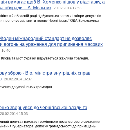
иція вимагає щоб В. Хоменко пішов у відставку, а
ва облради – А. Мельник
20.02.2014 17:53
ігівській обласній раді відбувається загальні збори депутатів
ія пропонує звільнити голову Чернігівської ОДА Володимира
"Жоден міжнародний стандарт не дозволяє
и вогонь на ураження для припинення масових
 16:40
Києва та міст України відбувається жахлива трагедія.
ову зброю - В.о. міністра внутрішніх справ
о
20.02.2014 16:37
рченка до українських громадян
ко звернувся до чернігівської влади та
20.02.2014 15:03
одний депутат вимагає термінового позачергового скликання
ільнення губернатора, допуску громадськості до приміщень