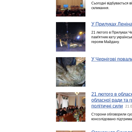
Сьогодні відбувається в
скликання.
У Прилуках Леніна
21 лютого в Прилуках Ч
пам'ятник кату українсь
героям Майдану.
У Чернігові повал
21 лютого в облас
обласної ради та 
політичні сили
21.
Сторони обговорили сусп
консолідовано підтриман