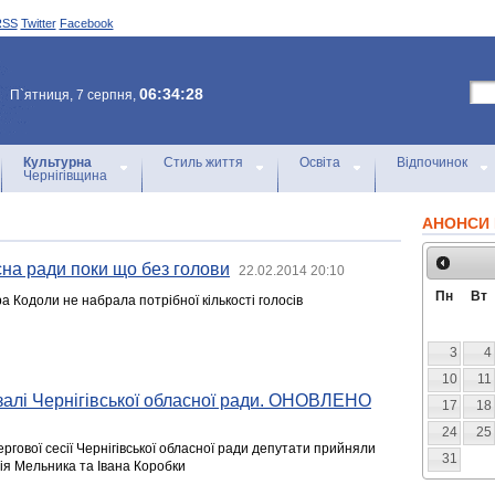
RSS
Twitter
Facebook
06:34:28
П`ятниця, 7 серпня,
Культурна
Стиль життя
Освіта
Відпочинок
Чернігівщина
АНОНСИ 
сна ради поки що без голови
22.02.2014 20:10
Пн
Вт
 Кодоли не набрала потрібної кількості голосів
3
4
10
11
й залі Чернігівської обласної ради. ОНОВЛЕНО
17
18
24
25
ергової сесії Чернігівської обласної ради депутати прийняли
31
ія Мельника та Івана Коробки