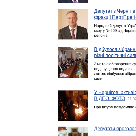
Депутат з Чернігі
фракції Партії регі
Народний депутат Украї
округу № 209 від Чернігі
регіонів.
Відбулося зібранн
різні політичні сил
З метою обговорення сус
недопущення подальшої 
лютого відбулося зібран
сили.
У Чернігові актив
ВІДЕО. ФОТО
21.0
Про штурм повідомляє на
Депутати проголо