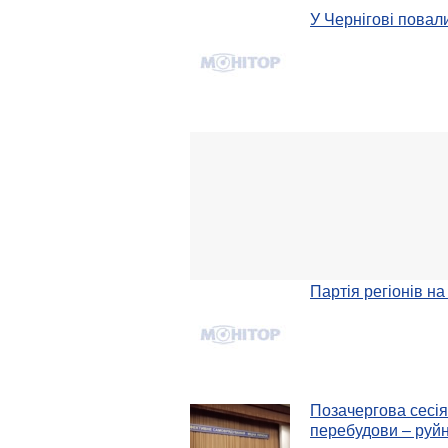
У Чернігові повал
Партія регіонів н
Позачергова сесія
перебудови – руй