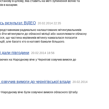
танову в цілому, яка ставить на меті зупинення вогню та
ів в казарми.
йсь результат. ВІДЕО
20.02.2014 22:35
представникам радикально налаштованих мітингувальників
 йти мітингувати до обласної міліції або захоплювати обласну
ося, що частина керівників мітингу намагалася погасити
ій, але багато хто в натовпі бажали більшого.
і дали півгодини
20.02.2014 18:56
аючих на Народному віче у Чернігові озвучив вимоги до
озвучив вимоги до чернігівської влади
20.02.2014
у Народному віче були озвучені вимоги обласного Штабу