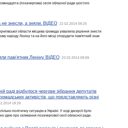
ісімнадцята (позачергова) сесія обласної ради шостого
 не знесли, а зняли. ВІДЕО
22.02.2014 09:25
ернігівської области місцева громада ухвалила рішення знести
кому народу Лєніну та на його місці спорудити пам'ятний знак
или пам'ятник Леніну. ВІДЕО
22.02.2014 09:09
ній раді відбулося чергове зібрання депутатів
громадських активістів, що представляють різні
02.2014 18:26
ільно-політичну ситуацію в Україні. У ході дискусії було
о ідею про скликання позачергової сесії обласної ради.