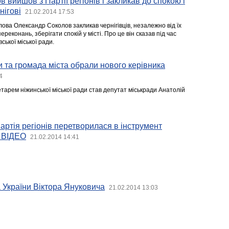
 вийшов з Партії регіонів і закликав до спокою і
нігові
21.02.2014 17:53
олова Олександр Соколов закликав чернігівців, незалежно від їх
ереконань, зберігати спокій у місті. Про це він сказав під час
вської міської ради.
и та громада міста обрали нового керівника
4
арем ніжинської міської ради став депутат міськради Анатолій
артія регіонів перетворилася в інструмент
. ВІДЕО
21.02.2014 14:41
 України Віктора Януковича
21.02.2014 13:03