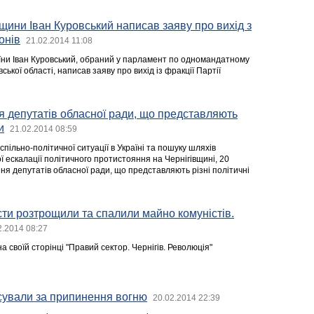
вщини Іван Куровський написав заяву про вихід з
онів
21.02.2014 11:08
ни Іван Куровський, обраний у парламент по одномандатному
вської області, написав заяву про вихід із фракції Партії
я депутатів обласної ради, що представляють
и
21.02.2014 08:59
пільно-політичної ситуації в Україні та пошуку шляхів
ескалації політичного протистояння на Чернігівщині, 20
ня депутатів обласної ради, що представляють різні політичні
істи розтрощили та спалили майно комуністів.
2.2014 08:27
 своїй сторінці "Правий сектор. Чернігів. Революція"
сували за припинення вогню
20.02.2014 22:39