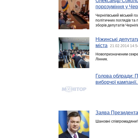
Олександр Соколов
порозуміння у Чер
Чернігівський міський г
політичних поглядів та п
зборів депутатів Чернігі
Ніжинські депутат
міста
21.02.2014 14:5
Новопризначеним секрет
Лінник.
Голова облради: П
виборчої кампанії
Заява Президента
Шановні співгромадяни!