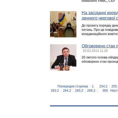
обласного УМВС, СБУ
На засіданні коор
денного чергової с
До проекту порядку денн
питань. Про це повідом
координаційного комітет
Обговорено стан 
20.02.2014 11:19
20 лютого голова облде
обговорено стан проход
Попередня сторінка
|
1
...
254.2
|
255.
263.2
|
264.2
|
265.2
|
266.2
| ...
365
Наст