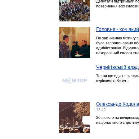
Депутати підтримали пос
повернення всіх силовик
Головне - хоч яки
По закінченню мітингу 
було запропоновано або
адміністрацію. Відчувал
некерований сплеск емоц
Чернігівській влад
Тільки що один з виступ
керівників області
Олександр Кодола 
18:42
20 лютого на вечірньом
національного спротиву