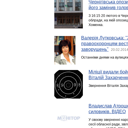
Чернігівська опоз
його замінив голо
З 16:15 20 лютого в Черн
облради, на якій опозиц
Хоменка.
Валерія Лутковська: 
правоохоронцям вест
заворушень"
20.02.2014
Останніми днями на вулицях 
Міліції видали бой
Віталій Захарченк
Звернення Віталія Заха
Владислав Атрошен
силовиків. ВІДЕО
У своєму зверненні нар
сесії обласної ради, зв