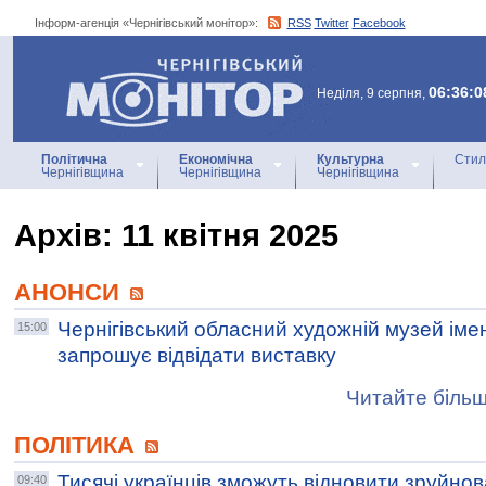
Інформ-агенція «Чернігівський монітор»:
RSS
Twitter
Facebook
Інформ-агенція
«Чернігівський монітор»
06:36:0
Неділя, 9 серпня,
Політична
Економічна
Культурна
Стил
Чернігівщина
Чернігівщина
Чернігівщина
Архiв: 11 квітня 2025
АНОНСИ
Чернігівський обласний художній музей імен
15:00
запрошує відвідати виставку
Читайте більш
ПОЛІТИКА
Тисячі українців зможуть відновити зруйнов
09:40