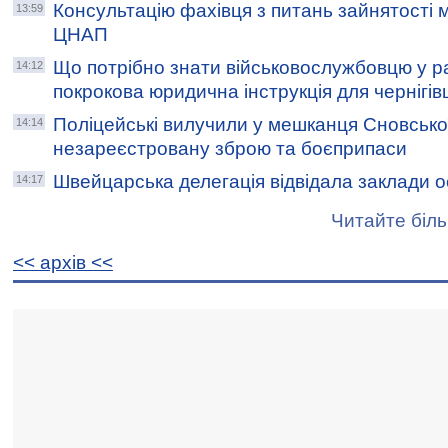
Консультацію фахівця з питань зайнятості
13:59
ЦНАП
Що потрібно знати військовослужбовцю у р
14:12
покрокова юридична інструкція для чернігів
Поліцейські вилучили у мешканця Сновсько
14:14
незареєстровану зброю та боєприпаси
Швейцарська делегація відвідала заклади о
14:17
Читайте біль
<< архiв <<