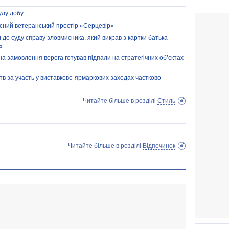
улу добу
асний ветеранський простір «Серцевір»
 до суду справу зловмисника, який викрав з картки батька
ь
а замовлення ворога готував підпали на стратегічних об’єктах
тв за участь у виставково-ярмаркових заходах частково
Читайте більше в розділі
Стиль
Читайте більше в розділі
Відпочинок