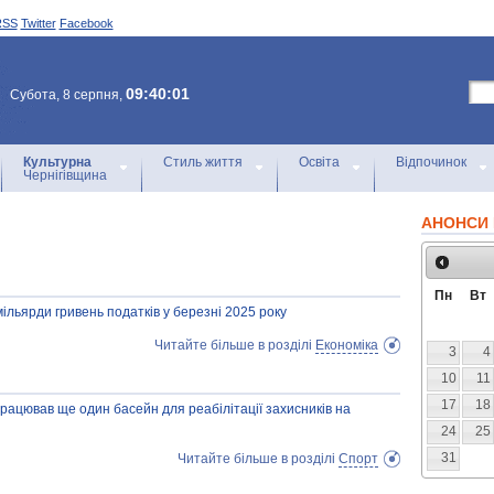
RSS
Twitter
Facebook
09:40:01
Субота, 8 серпня,
Культурна
Стиль життя
Освіта
Відпочинок
Чернігівщина
АНОНСИ 
Пн
Вт
льярди гривень податків у березні 2025 року
Читайте більше в розділі
Економіка
3
4
10
11
17
18
ацював ще один басейн для реабілітації захисників на
24
25
31
Читайте більше в розділі
Спорт