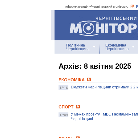
Інформ-агенція «Чернігівський монітор»:
Інформ-агенція
«Чернігівський монітор»
Політична
Економічна
Чернігівщина
Чернігівщина
Архiв: 8 квітня 2025
ЕКОНОМІКА
Бюджети Чернігівщини отримали 2,2 мі
12:16
СПОРТ
У межах проєкту «МВС Незламні» запр
12:09
Чернігівщині