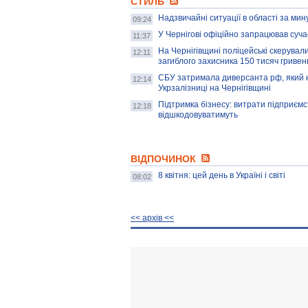
СТИЛЬ
Надзвичайні ситуації в області за мин
09:24
У Чернігові офіційно запрацював суч
11:37
На Чернігівщині поліцейські скерували
12:11
загиблого захисника 150 тисяч гривен
СБУ затримала диверсанта рф, який н
12:14
Укрзалізниці на Чернігівщині
Підтримка бізнесу: витрати підприємс
12:18
відшкодовуватимуть
ВІДПОЧИНОК
8 квітня: цей день в Україні і світі
08:02
<< архiв <<