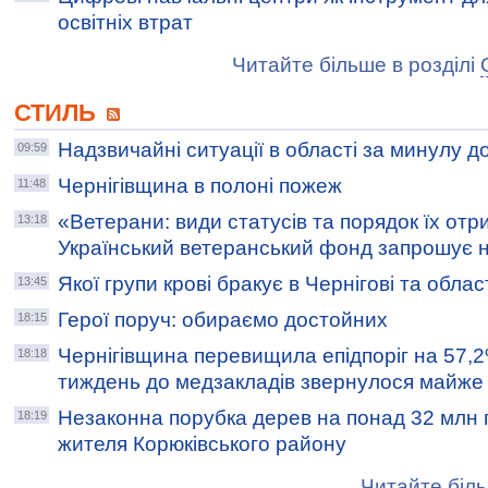
освітніх втрат
Читайте більше в розділі
СТИЛЬ
Надзвичайні ситуації в області за минулу д
09:59
Чернігівщина в полоні пожеж
11:48
«Ветерани: види статусів та порядок їх от
13:18
Український ветеранський фонд запрошує н
Якої групи крові бракує в Чернігові та облас
13:45
Герої поруч: обираємо достойних
18:15
Чернігівщина перевищила епідпоріг на 57,
18:18
тиждень до медзакладів звернулося майже 
Незаконна порубка дерев на понад 32 млн 
18:19
жителя Корюківського району
Читайте біль