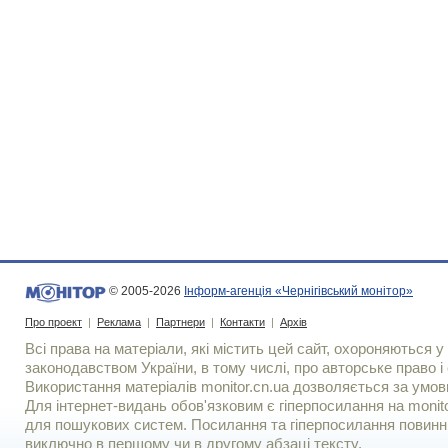
© 2005-2026
Інформ-агенція «Чернігівський монітор»
Про проект
|
Реклама
|
Партнери
|
Контакти
|
Архів
Всі права на матеріали, які містить цей сайт, охороняються у 
законодавством України, в тому числі, про авторське право і 
Використання матерiалiв monitor.cn.ua дозволяється за умов
Для iнтернет-видань обов'язковим є гiперпосилання на monito
для пошукових систем. Посилання та гіперпосилання повинні
виключно в першому чи в другому абзаці тексту.