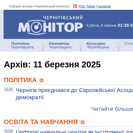
Інформ-агенція «Чернігівський монітор»:
RSS
Twitter
Facebook
Інформ-агенція
«Чернігівський монітор»
01:38:3
Субота, 8 серпня,
Політична
Економічна
Культурна
Стил
Чернігівщина
Чернігівщина
Чернігівщина
Архiв: 11 березня 2025
ПОЛІТИКА
Чернігів приєднався до Європейської Асоціа
11:42
демократії
Читайте більше
ОСВІТА ТА НАВЧАННЯ
Цифрові навчальні центри як інструмент д
11:50