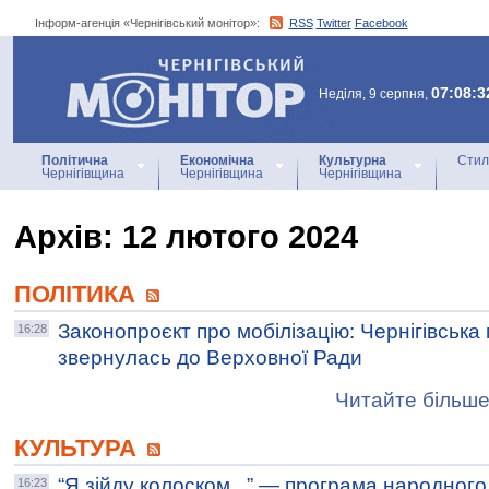
Інформ-агенція «Чернігівський монітор»:
RSS
Twitter
Facebook
Інформ-агенція
«Чернігівський монітор»
07:08:3
Неділя, 9 серпня,
Політична
Економічна
Культурна
Стил
Чернігівщина
Чернігівщина
Чернігівщина
Архiв: 12 лютого 2024
ПОЛІТИКА
Законопроєкт про мобілізацію: Чернігівська
16:28
звернулась до Верховної Ради
Читайте більше
КУЛЬТУРА
“Я зійду колоском...” — програма народного
16:23