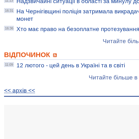
Надзвичайні ситуації в області за минулу д
11:13
На Чернігівщині поліція затримала викрадач
16:31
монет
Хто має право на безоплатне протезуванн
16:36
Читайте біль
ВІДПОЧИНОК
12 лютого - цей день в Україні та в світі
11:09
Читайте більше в 
<< архiв <<