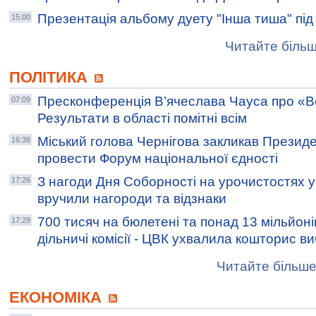
Презентація альбому дуету "Інша тиша" пі
15:00
Читайте більш
ПОЛІТИКА
Пресконференція В’ячеслава Чауса про «В
07:09
Результати в області помітні всім
Міський голова Чернігова закликав Презид
16:38
провести Форум національної єдності
З нагоди Дня Соборності на урочистостях у
17:26
вручили нагороди та відзнаки
700 тисяч на бюлетені та понад 13 мільйоні
17:29
дільничі комісії - ЦВК ухвалила кошторис ви
Читайте більше
ЕКОНОМІКА