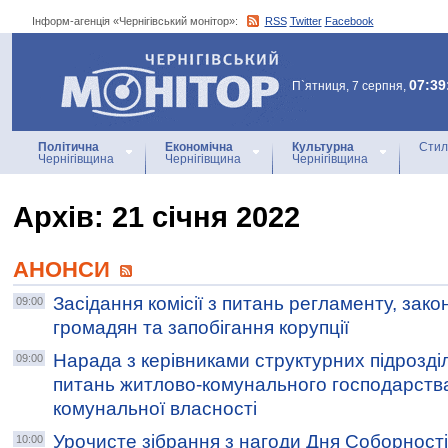
Інформ-агенція «Чернігівський монітор»:
RSS
Twitter
Facebook
Інформ-агенція
«Чернігівський монітор»
07:39
П`ятниця, 7 серпня,
Політична
Економічна
Культурна
Стил
Чернігівщина
Чернігівщина
Чернігівщина
Архiв: 21 січня 2022
АНОНСИ
Засідання комісії з питань регламенту, закон
09:00
громадян та запобігання корупції
Нарада з керівниками структурних підрозділ
09:00
питань житлово-комунального господарства
комунальної власності
Урочисте зібрання з нагоди Дня Соборності
10:00