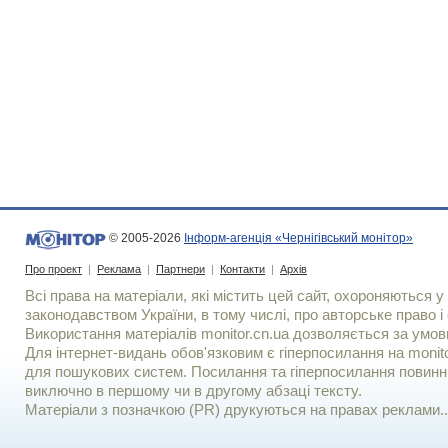
© 2005-2026
Інформ-агенція «Чернігівський монітор»
Про проект
|
Реклама
|
Партнери
|
Контакти
|
Архів
Всі права на матеріали, які містить цей сайт, охороняються у 
законодавством України, в тому числі, про авторське право і 
Використання матерiалiв monitor.cn.ua дозволяється за умов
Для iнтернет-видань обов'язковим є гiперпосилання на monito
для пошукових систем. Посилання та гіперпосилання повинні
виключно в першому чи в другому абзаці тексту.
Матеріали з позначкою (PR) друкуються на правах реклами..