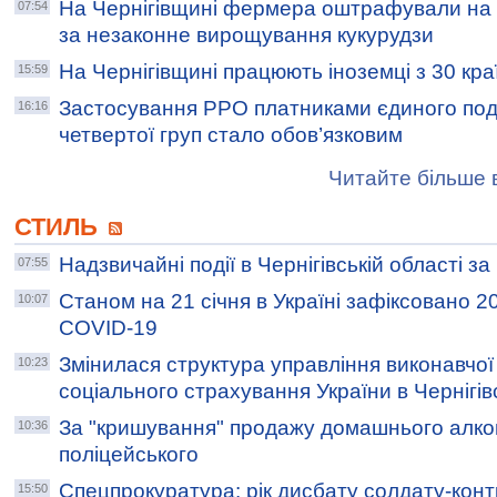
На Чернігівщині фермера оштрафували на 3
07:54
за незаконне вирощування кукурудзи
На Чернігівщині працюють іноземці з 30 краї
15:59
Застосування РРО платниками єдиного пода
16:16
четвертої груп стало обов’язковим
Читайте більше в
СТИЛЬ
Надзвичайні події в Чернігівській області з
07:55
Станом на 21 січня в Україні зафіксовано 2
10:07
COVID-19
Змінилася структура управління виконавчої
10:23
соціального страхування України в Чернігівс
За "кришування" продажу домашнього алко
10:36
поліцейського
Спецпрокуратура: рік дисбату солдату-конт
15:50