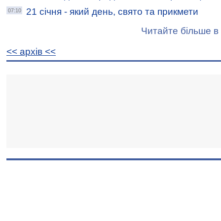
21 січня - який день, свято та прикмети
07:10
Читайте більше в 
<< архiв <<