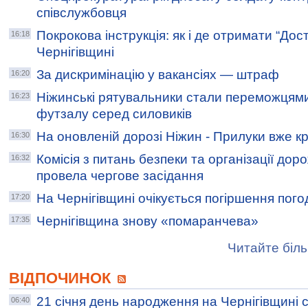
співслужбовця
Покрокова інструкція: як і де отримати “Дост
16:18
Чернігівщині
За дискримінацію у вакансіях — штраф
16:20
Ніжинські рятувальники стали переможцями
16:23
футзалу серед силовиків
На оновленій дорозі Ніжин - Прилуки вже к
16:30
Комісія з питань безпеки та організації дор
16:32
провела чергове засідання
На Чернігівщині очікується погіршення пог
17:20
Чернігівщина знову «помаранчева»
17:35
Читайте біль
ВІДПОЧИНОК
21 січня день народження на Чернігівщині 
06:40