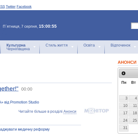
RSS
Twitter
Facebook
15:00:55
П`ятниця, 7 серпня,
Культурна
Стиль життя
Освіта
Відпочинок
Чернігівщина
АНОНСИ 
Пн
Вт
ether!"
00:00
3
4
 від Promotion Studio
10
11
Читайте більше в розділі
Анонси
17
18
24
25
31
оваджувати медичну реформу