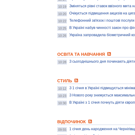
Зміняться рівні ставок ввізного мита 
10:19
Очікується підвищення акцизів на циг
10:20
Телефонний зв'язок і поштові послуг
10:22
В Україні набув чинності закон про фі
10:25
Україна запровадила біометричний к
10:26
ОСВІТА ТА НАВЧАННЯ
З сьогоднішнього дня починають діяти
10:28
СТИЛЬ
З 1 січня в Україні підвищується міні
10:12
З Нового року знижується максимальн
10:23
В Україні з 1 січня почнуть діяти євро
10:30
ВІДПОЧИНОК
1 січня день народження на Чернігівщ
09:55