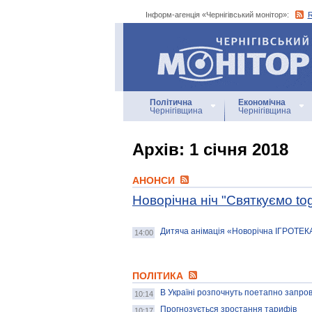
Інформ-агенція «Чернігівський монітор»:
Інформ-агенція
«Чернігівський монітор»
Політична
Економічна
Чернігівщина
Чернігівщина
Архiв: 1 січня 2018
АНОНСИ
Новорічна ніч "Святкуємо tog
Дитяча анімація «Новорічна ІГРОТЕКА»
14:00
ПОЛІТИКА
В Україні розпочнуть поетапно запр
10:14
Прогнозується зростання тарифів
10:17