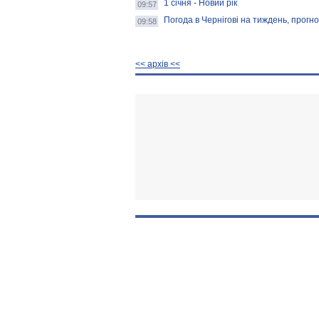
1 січня - Новий рік
09:57
Погода в Чернігові на тиждень, прогноз
09:58
<< архiв <<