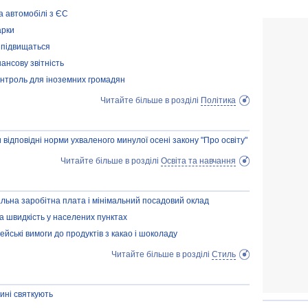
на автомобілі з ЄС
арки
и підвищаться
нансову звітність
онтроль для іноземних громадян
Читайте більше в розділі
Політика
 відповідні норми ухваленого минулої осені закону "Про освіту"
Читайте більше в розділі
Освіта та навчання
мальна заробітна плата і мінімальний посадовий оклад
а швидкість у населених пунктах
пейські вимоги до продуктів з какао і шоколаду
Читайте більше в розділі
Стиль
ині святкують