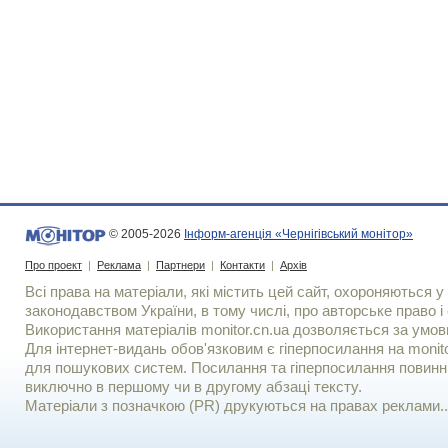
© 2005-2026
Інформ-агенція «Чернігівський монітор»
Про проект
|
Реклама
|
Партнери
|
Контакти
|
Архів
Всі права на матеріали, які містить цей сайт, охороняються у 
законодавством України, в тому числі, про авторське право і 
Використання матерiалiв monitor.cn.ua дозволяється за умов
Для iнтернет-видань обов'язковим є гiперпосилання на monito
для пошукових систем. Посилання та гіперпосилання повинні
виключно в першому чи в другому абзаці тексту.
Матеріали з позначкою (PR) друкуються на правах реклами..