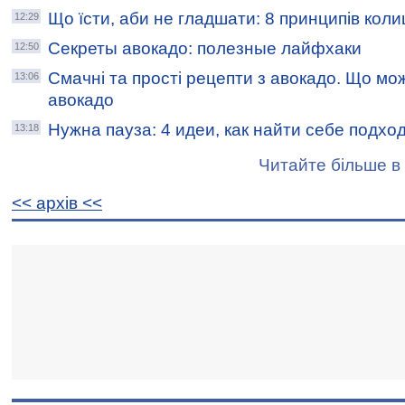
Що їсти, аби не гладшати: 8 принципів кол
12:29
Секреты авокадо: полезные лайфхаки
12:50
Смачні та прості рецепти з авокадо. Що мо
13:06
авокадо
Нужна пауза: 4 идеи, как найти себе подх
13:18
Читайте більше в 
<< архiв <<