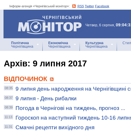
Інформ-агенція «Чернігівський монітор»:
RSS
Twitter
Facebook
Інформ-агенція
«Чернігівський монітор»
09:04:3
Четвер, 6 серпня,
Політична
Економічна
Культурна
Стил
Чернігівщина
Чернігівщина
Чернігівщина
Архiв: 9 липня 2017
ВІДПОЧИНОК
9 липня день народження на Чернігівщині 
08:35
9 липня - День рибалки
08:37
Погода в Чернігові на тиждень, прогноз ...
08:39
Гороскоп на наступний тиждень 10-16 липн
11:13
Смачні рецепти вихідного дня
11:31