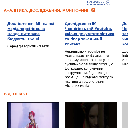
Всі новини
АНАЛІТИКА, ДОСЛІДЖЕННЯ, МОНІТОРИНГ
Дослідження ІМІ: на які
Дослідження ІМІ
До
медіа чернігівська
Чернігівський Youtube:
Че
влада витрачає
якісна документалістика
за
бюджетні гроші
та гіперлокальний
чи
контент
ко
Серед фаворитів - газети
Чернігівський Youtube не
Дос
можна назвати флагманом в
інф
інформування та впливу на
ста
суспільно-політичну ситуацію.
мед
Це, радше, допоміжний
інструмент, майданчик для
розміщення відеоконтенту як
частина ширшої стратегії
місцевих медіа.
ВІДЕОФАКТ