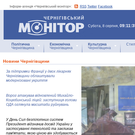
Інформ-агенція «Чернігівський монітор»:
RSS
Twitter
Facebook
Інформ-агенція
«Чернігівський монітор»
09:11:3
Субота, 8 серпня,
Політична
Економічна
Культурна
Стил
Чернігівщина
Чернігівщина
Чернігівщина
Новини Чернігівщини
За підтримки Франції у двох лікарнях
Чернігівщини облаштували
модернізовані укриття
Ворог атакував відновлений Михайло-
Коцюбинський ліцей: заступниця голови
ОДА оглянула масштаби руйнувань
У День Сил безпілотних систем
Президент відзначив досвід України у
застосуванні технологій та закликав
пам'ятати, якою ціною він здобувається