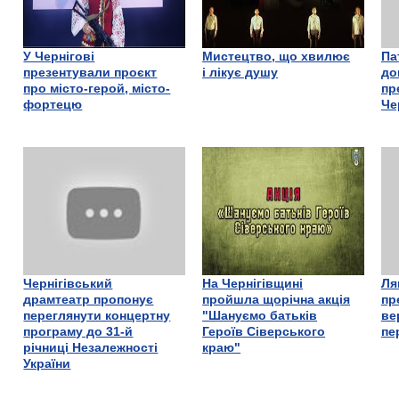
У Чернігові
Мистецтво, що хвилює
Па
презентували проєкт
і лікує душу
до
про місто-герой, місто-
пр
фортецю
Че
Чернігівський
На Чернігівщині
Ля
драмтеатр пропонує
пройшла щорічна акція
пр
переглянути концертну
"Шануємо батьків
ве
програму до 31-й
Героїв Сіверського
пе
річниці Незалежності
краю"
України