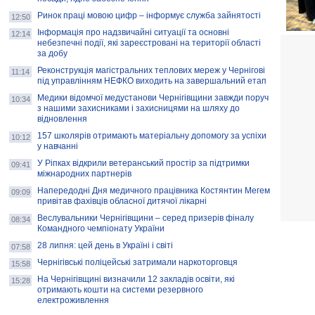
Ринок праці мовою цифр – інформує служба зайнятості
12:50
Інформація про надзвичайні ситуації та основні
12:14
небезпечні події, які зареєстровані на території області
за добу
Реконструкція магістральних теплових мереж у Чернігові
11:14
під управлінням НЕФКО виходить на завершальний етап
Медики відомчої медустанови Чернігівщини завжди поруч
10:34
з нашими захисниками і захисницями на шляху до
відновлення
157 школярів отримають матеріальну допомогу за успіхи
10:12
у навчанні
У Ріпках відкрили ветеранський простір за підтримки
09:41
міжнародних партнерів
Напередодні Дня медичного працівника Костянтин Мегем
09:09
привітав фахівців обласної дитячої лікарні
Веслувальники Чернігівщини – серед призерів фіналу
08:34
Командного чемпіонату України
28 липня: цей день в Україні і світі
07:58
Чернігівські поліцейські затримали наркоторговця
15:58
На Чернігівщині визначили 12 закладів освіти, які
15:28
отримають кошти на системи резервного
електроживлення