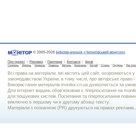
© 2005-2026
Інформ-агенція «Чернігівський монітор»
Про проект
|
Реклама
|
Партнери
|
Контакти
|
Архів
:
Серпень
*
Липень
*
Червень
*
Травень
*
Квітень
*
Березень
*
Лютий
*
Січень
*
Грудень
*
Листоп
Всі права на матеріали, які містить цей сайт, охороняються у 
законодавством України, в тому числі, про авторське право і 
Використання матерiалiв monitor.cn.ua дозволяється за умов
Для iнтернет-видань обов'язковим є гiперпосилання на monito
для пошукових систем. Посилання та гіперпосилання повинні
виключно в першому чи в другому абзаці тексту.
Матеріали з позначкою (PR) друкуються на правах реклами..