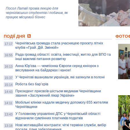
Посол Латвії провів лекцію для
чернігівських студентів і побачив, як
працює місцевий бізнес
Митці та жителі Чернігова створили
ПОДІЇ ДНЯ
колекцію про війну, емоції та тварин
ФОТО
Чернігівська громада стала учасницею проєкту літніх
17:17
клубів «Грай. Дій. Змінюй»
Рада громад області: освіта, інвестиції, житло для ВПО та
AB InBev Efes Україна підтримала
16:55
інші важливі питання розвитку
навчальний проєкт "Молодіжна бізнес-
школа", спрямований на розвиток
Анна Юр'єва — чемпіонка Європи серед юніорок з
16:13
підприємництва у Чернігівській області
веслування на байдарках і каное!
У Чернігові вшанували українців, які загинули в полоні
15:37
Золота тварина: видання Forbes
написало про чернігівця Патрона: хто і
Робота без бар’єрів
15:14
скільки на ньому заробляє? І куди
витрачають?
Президент присвоїв шістьом медикам Чернігівщини
14:43
звання «Заслужений лікар України»
Мобільні клініки надали медичну допомогу 655 жителям
14:11
Чернігівщини
У Головному управлінні ДПС у Чернігівській області
13:43
відзначили сумлінних платників податків
Нові мотиваційні контракти: чіткі терміни служби, вибір
13:18
посади, гідне забезпечення