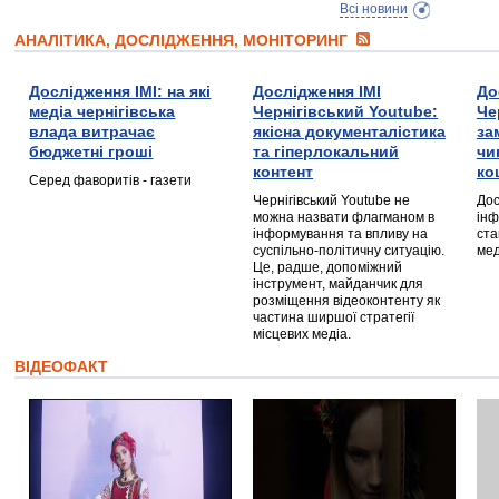
Всі новини
АНАЛІТИКА, ДОСЛІДЖЕННЯ, МОНІТОРИНГ
Дослідження ІМІ: на які
Дослідження ІМІ
До
медіа чернігівська
Чернігівський Youtube:
Че
влада витрачає
якісна документалістика
за
бюджетні гроші
та гіперлокальний
чи
контент
ко
Серед фаворитів - газети
Чернігівський Youtube не
Дос
можна назвати флагманом в
інф
інформування та впливу на
ста
суспільно-політичну ситуацію.
мед
Це, радше, допоміжний
інструмент, майданчик для
розміщення відеоконтенту як
частина ширшої стратегії
місцевих медіа.
ВІДЕОФАКТ