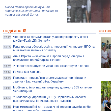
Посол Латвії провів лекцію для
чернігівських студентів і побачив, як
працює місцевий бізнес
Митці та жителі Чернігова створили
ПОДІЇ ДНЯ
колекцію про війну, емоції та тварин
ФОТО
Чернігівська громада стала учасницею проєкту літніх
17:17
клубів «Грай. Дій. Змінюй»
Рада громад області: освіта, інвестиції, житло для ВПО та
AB InBev Efes Україна підтримала
16:55
інші важливі питання розвитку
навчальний проєкт "Молодіжна бізнес-
школа", спрямований на розвиток
Анна Юр'єва — чемпіонка Європи серед юніорок з
16:13
підприємництва у Чернігівській області
веслування на байдарках і каное!
У Чернігові вшанували українців, які загинули в полоні
15:37
Золота тварина: видання Forbes
написало про чернігівця Патрона: хто і
Робота без бар’єрів
15:14
скільки на ньому заробляє? І куди
витрачають?
Президент присвоїв шістьом медикам Чернігівщини
14:43
звання «Заслужений лікар України»
Мобільні клініки надали медичну допомогу 655 жителям
14:11
Чернігівщини
У Головному управлінні ДПС у Чернігівській області
13:43
відзначили сумлінних платників податків
Нові мотиваційні контракти: чіткі терміни служби, вибір
13:18
посади, гідне забезпечення