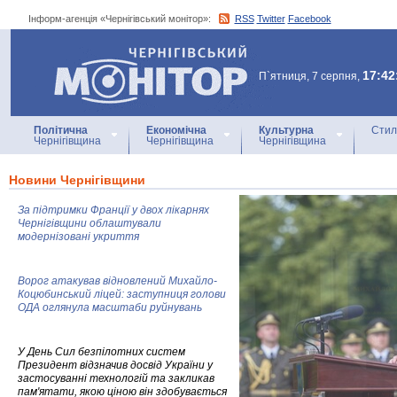
Інформ-агенція «Чернігівський монітор»:
RSS
Twitter
Facebook
Інформ-агенція
«Чернігівський монітор»
17:42
П`ятниця, 7 серпня,
Політична
Економічна
Культурна
Стил
Чернігівщина
Чернігівщина
Чернігівщина
Новини Чернігівщини
За підтримки Франції у двох лікарнях
Чернігівщини облаштували
модернізовані укриття
Ворог атакував відновлений Михайло-
Коцюбинський ліцей: заступниця голови
ОДА оглянула масштаби руйнувань
У День Сил безпілотних систем
Президент відзначив досвід України у
застосуванні технологій та закликав
пам'ятати, якою ціною він здобувається