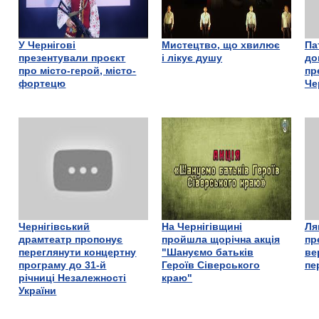
У Чернігові
Мистецтво, що хвилює
Па
презентували проєкт
і лікує душу
до
про місто-герой, місто-
пр
фортецю
Че
Чернігівський
На Чернігівщині
Ля
драмтеатр пропонує
пройшла щорічна акція
пр
переглянути концертну
"Шануємо батьків
ве
програму до 31-й
Героїв Сіверського
пе
річниці Незалежності
краю"
України