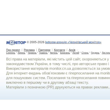
© 2005-2026
Інформ-агенція «Чернігівський монітор»
Про проект
|
Реклама
|
Партнери
|
Контакти
|
Архів
:
Серпень
*
Липень
*
Червень
*
Травень
*
Квітень
*
Березень
*
Лютий
*
Січень
*
Грудень
*
Листоп
Всі права на матеріали, які містить цей сайт, охороняються у 
законодавством України, в тому числі, про авторське право і 
Використання матерiалiв monitor.cn.ua дозволяється за умов
Для iнтернет-видань обов'язковим є гiперпосилання на monito
для пошукових систем. Посилання та гіперпосилання повинні
виключно в першому чи в другому абзаці тексту.
Матеріали з позначкою (PR) друкуються на правах реклами..