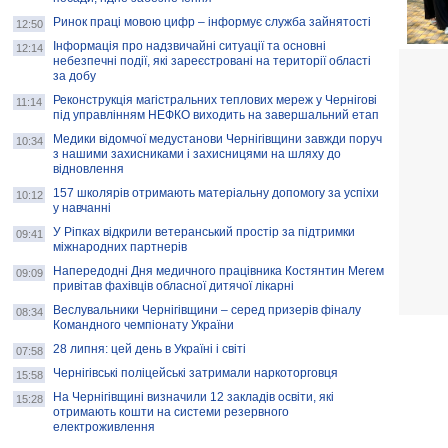
Ринок праці мовою цифр – інформує служба зайнятості
12:50
Інформація про надзвичайні ситуації та основні
12:14
небезпечні події, які зареєстровані на території області
за добу
Реконструкція магістральних теплових мереж у Чернігові
11:14
під управлінням НЕФКО виходить на завершальний етап
Медики відомчої медустанови Чернігівщини завжди поруч
10:34
з нашими захисниками і захисницями на шляху до
відновлення
157 школярів отримають матеріальну допомогу за успіхи
10:12
у навчанні
У Ріпках відкрили ветеранський простір за підтримки
09:41
міжнародних партнерів
Напередодні Дня медичного працівника Костянтин Мегем
09:09
привітав фахівців обласної дитячої лікарні
Веслувальники Чернігівщини – серед призерів фіналу
08:34
Командного чемпіонату України
28 липня: цей день в Україні і світі
07:58
Чернігівські поліцейські затримали наркоторговця
15:58
На Чернігівщині визначили 12 закладів освіти, які
15:28
отримають кошти на системи резервного
електроживлення