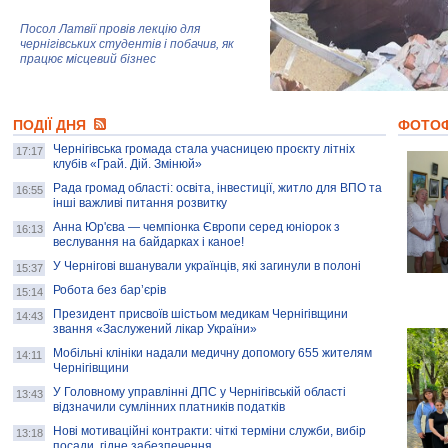
Посол Латвії провів лекцію для
чернігівських студентів і побачив, як
працює місцевий бізнес
Митці та жителі Чернігова створили
ПОДІЇ ДНЯ
колекцію про війну, емоції та тварин
ФОТО
Чернігівська громада стала учасницею проєкту літніх
17:17
клубів «Грай. Дій. Змінюй»
Рада громад області: освіта, інвестиції, житло для ВПО та
AB InBev Efes Україна підтримала
16:55
інші важливі питання розвитку
навчальний проєкт "Молодіжна бізнес-
школа", спрямований на розвиток
Анна Юр'єва — чемпіонка Європи серед юніорок з
16:13
підприємництва у Чернігівській області
веслування на байдарках і каное!
У Чернігові вшанували українців, які загинули в полоні
15:37
Золота тварина: видання Forbes
написало про чернігівця Патрона: хто і
Робота без бар’єрів
15:14
скільки на ньому заробляє? І куди
витрачають?
Президент присвоїв шістьом медикам Чернігівщини
14:43
звання «Заслужений лікар України»
Мобільні клініки надали медичну допомогу 655 жителям
14:11
Чернігівщини
У Головному управлінні ДПС у Чернігівській області
13:43
відзначили сумлінних платників податків
Нові мотиваційні контракти: чіткі терміни служби, вибір
13:18
посади, гідне забезпечення