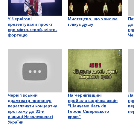
У Чернігові
Мистецтво, що хвилює
Па
презентували проєкт
і лікує душу
до
про місто-герой, місто-
пр
фортецю
Че
Чернігівський
На Чернігівщині
Ля
драмтеатр пропонує
пройшла щорічна акція
пр
переглянути концертну
"Шануємо батьків
ве
програму до 31-й
Героїв Сіверського
пе
річниці Незалежності
краю"
України