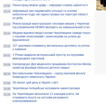
Ринок праці мовою цифр – інформує служба зайнятості
12:50
Інформація про надзвичайні ситуації та основні
12:14
небезпечні події, які зареєстровані на території області
за добу
Реконструкція магістральних теплових мереж у Чернігові
11:14
під управлінням НЕФКО виходить на завершальний етап
Медики відомчої медустанови Чернігівщини завжди поруч
10:34
з нашими захисниками і захисницями на шляху до
відновлення
157 школярів отримають матеріальну допомогу за успіхи
10:12
у навчанні
У Ріпках відкрили ветеранський простір за підтримки
09:41
міжнародних партнерів
Напередодні Дня медичного працівника Костянтин Мегем
09:09
привітав фахівців обласної дитячої лікарні
Веслувальники Чернігівщини – серед призерів фіналу
08:34
Командного чемпіонату України
28 липня: цей день в Україні і світі
07:58
Чернігівські поліцейські затримали наркоторговця
15:58
На Чернігівщині визначили 12 закладів освіти, які
15:28
отримають кошти на системи резервного
електроживлення