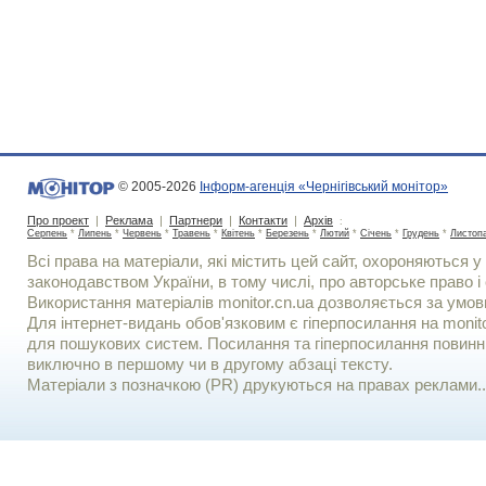
© 2005-2026
Інформ-агенція «Чернігівський монітор»
Про проект
|
Реклама
|
Партнери
|
Контакти
|
Архів
:
Серпень
*
Липень
*
Червень
*
Травень
*
Квітень
*
Березень
*
Лютий
*
Січень
*
Грудень
*
Листоп
Всі права на матеріали, які містить цей сайт, охороняються у 
законодавством України, в тому числі, про авторське право і 
Використання матерiалiв monitor.cn.ua дозволяється за умов
Для iнтернет-видань обов'язковим є гiперпосилання на monito
для пошукових систем. Посилання та гіперпосилання повинні
виключно в першому чи в другому абзаці тексту.
Матеріали з позначкою (PR) друкуються на правах реклами..