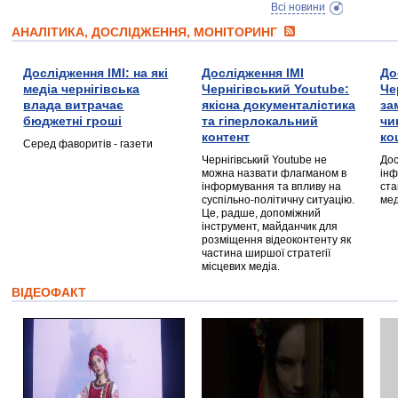
Всі новини
АНАЛІТИКА, ДОСЛІДЖЕННЯ, МОНІТОРИНГ
Дослідження ІМІ: на які
Дослідження ІМІ
До
медіа чернігівська
Чернігівський Youtube:
Че
влада витрачає
якісна документалістика
за
бюджетні гроші
та гіперлокальний
чи
контент
ко
Серед фаворитів - газети
Чернігівський Youtube не
Дос
можна назвати флагманом в
інф
інформування та впливу на
ста
суспільно-політичну ситуацію.
мед
Це, радше, допоміжний
інструмент, майданчик для
розміщення відеоконтенту як
частина ширшої стратегії
місцевих медіа.
ВІДЕОФАКТ