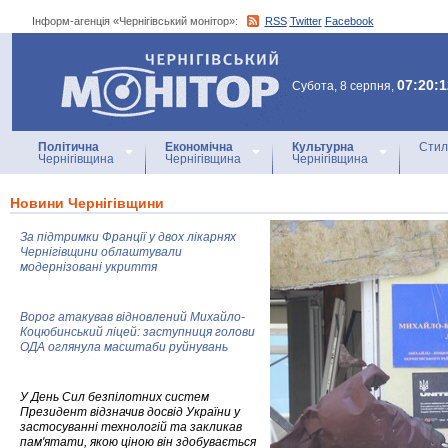
Інформ-агенція «Чернігівський монітор»:
RSS
Twitter
Facebook
Інформ-агенція
«Чернігівський монітор»
07:20:1
Субота, 8 серпня,
Політична
Економічна
Культурна
Стил
Чернігівщина
Чернігівщина
Чернігівщина
Новини Чернігівщини
За підтримки Франції у двох лікарнях
Чернігівщини облаштували
модернізовані укриття
Ворог атакував відновлений Михайло-
Коцюбинський ліцей: заступниця голови
ОДА оглянула масштаби руйнувань
У День Сил безпілотних систем
Президент відзначив досвід України у
застосуванні технологій та закликав
пам'ятати, якою ціною він здобувається