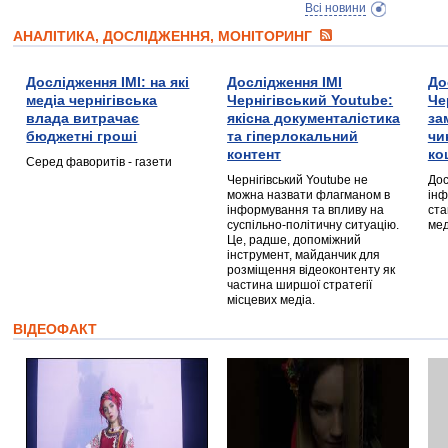
Всі новини
АНАЛІТИКА, ДОСЛІДЖЕННЯ, МОНІТОРИНГ
Дослідження ІМІ: на які
Дослідження ІМІ
До
медіа чернігівська
Чернігівський Youtube:
Че
влада витрачає
якісна документалістика
за
бюджетні гроші
та гіперлокальний
чи
контент
ко
Серед фаворитів - газети
Чернігівський Youtube не
Дос
можна назвати флагманом в
інф
інформування та впливу на
ста
суспільно-політичну ситуацію.
мед
Це, радше, допоміжний
інструмент, майданчик для
розміщення відеоконтенту як
частина ширшої стратегії
місцевих медіа.
ВІДЕОФАКТ