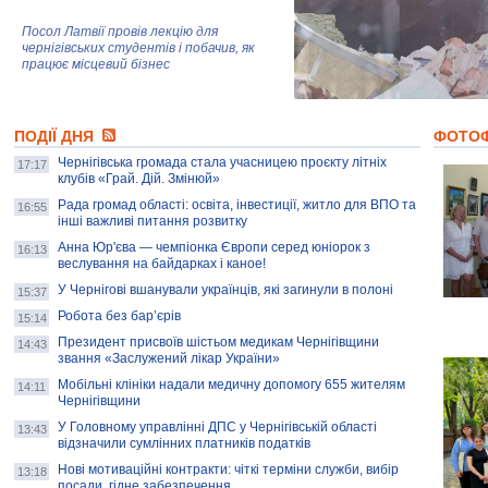
Посол Латвії провів лекцію для
чернігівських студентів і побачив, як
працює місцевий бізнес
Митці та жителі Чернігова створили
ПОДІЇ ДНЯ
колекцію про війну, емоції та тварин
ФОТО
Чернігівська громада стала учасницею проєкту літніх
17:17
клубів «Грай. Дій. Змінюй»
Рада громад області: освіта, інвестиції, житло для ВПО та
AB InBev Efes Україна підтримала
16:55
інші важливі питання розвитку
навчальний проєкт "Молодіжна бізнес-
школа", спрямований на розвиток
Анна Юр'єва — чемпіонка Європи серед юніорок з
16:13
підприємництва у Чернігівській області
веслування на байдарках і каное!
У Чернігові вшанували українців, які загинули в полоні
15:37
Золота тварина: видання Forbes
написало про чернігівця Патрона: хто і
Робота без бар’єрів
15:14
скільки на ньому заробляє? І куди
витрачають?
Президент присвоїв шістьом медикам Чернігівщини
14:43
звання «Заслужений лікар України»
Мобільні клініки надали медичну допомогу 655 жителям
14:11
Чернігівщини
У Головному управлінні ДПС у Чернігівській області
13:43
відзначили сумлінних платників податків
Нові мотиваційні контракти: чіткі терміни служби, вибір
13:18
посади, гідне забезпечення