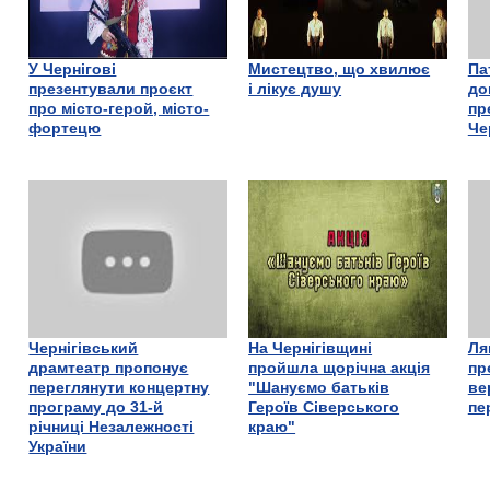
У Чернігові
Мистецтво, що хвилює
Па
презентували проєкт
і лікує душу
до
про місто-герой, місто-
пр
фортецю
Че
Чернігівський
На Чернігівщині
Ля
драмтеатр пропонує
пройшла щорічна акція
пр
переглянути концертну
"Шануємо батьків
ве
програму до 31-й
Героїв Сіверського
пе
річниці Незалежності
краю"
України