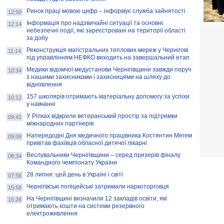
Ринок праці мовою цифр – інформує служба зайнятості
12:50
Інформація про надзвичайні ситуації та основні
12:14
небезпечні події, які зареєстровані на території області
за добу
Реконструкція магістральних теплових мереж у Чернігові
11:14
під управлінням НЕФКО виходить на завершальний етап
Медики відомчої медустанови Чернігівщини завжди поруч
10:34
з нашими захисниками і захисницями на шляху до
відновлення
157 школярів отримають матеріальну допомогу за успіхи
10:12
у навчанні
У Ріпках відкрили ветеранський простір за підтримки
09:41
міжнародних партнерів
Напередодні Дня медичного працівника Костянтин Мегем
09:09
привітав фахівців обласної дитячої лікарні
Веслувальники Чернігівщини – серед призерів фіналу
08:34
Командного чемпіонату України
28 липня: цей день в Україні і світі
07:58
Чернігівські поліцейські затримали наркоторговця
15:58
На Чернігівщині визначили 12 закладів освіти, які
15:28
отримають кошти на системи резервного
електроживлення