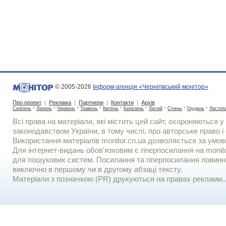
© 2005-2026
Інформ-агенція «Чернігівський монітор»
Про проект
|
Реклама
|
Партнери
|
Контакти
|
Архів
:
Серпень
*
Липень
*
Червень
*
Травень
*
Квітень
*
Березень
*
Лютий
*
Січень
*
Грудень
*
Листоп
Всі права на матеріали, які містить цей сайт, охороняються у 
законодавством України, в тому числі, про авторське право і 
Використання матерiалiв monitor.cn.ua дозволяється за умов
Для iнтернет-видань обов'язковим є гiперпосилання на monito
для пошукових систем. Посилання та гіперпосилання повинні
виключно в першому чи в другому абзаці тексту.
Матеріали з позначкою (PR) друкуються на правах реклами..