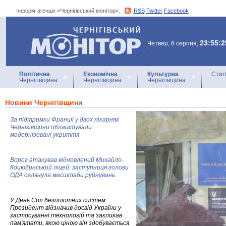
Інформ-агенція «Чернігівський монітор»:
RSS
Twitter
Facebook
Інформ-агенція
«Чернігівський монітор»
23:55:2
Четвер, 6 серпня,
Політична
Економічна
Культурна
Стил
Чернігівщина
Чернігівщина
Чернігівщина
Новини Чернігівщини
За підтримки Франції у двох лікарнях
Чернігівщини облаштували
модернізовані укриття
Ворог атакував відновлений Михайло-
Коцюбинський ліцей: заступниця голови
ОДА оглянула масштаби руйнувань
У День Сил безпілотних систем
Президент відзначив досвід України у
застосуванні технологій та закликав
пам'ятати, якою ціною він здобувається