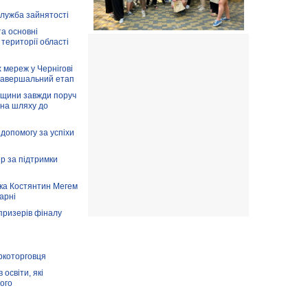
служба зайнятості
та основні
 території області
 мереж у Чернігові
завершальний етап
вщини завжди поруч
 на шляху до
допомогу за успіхи
ір за підтримки
ка Костянтин Мегем
карні
призерів фіналу
аркоторговця
освіти, які
ого