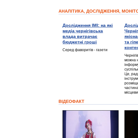
АНАЛІТИКА, ДОСЛІДЖЕННЯ, МОНІ
Дослідження ІМІ: на які
Дослі
медіа чернігівська
Черні
влада витрачає
якісн
бюджетні гроші
та гі
конте
Серед фаворитів - газети
Чернігі
можна 
інформ
суспіль
Це, ра
інструм
розміще
частина
місцеви
ВІДЕОФАКТ