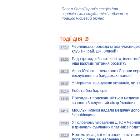
Посол Латвії провів лекцію для
чернігівських студентів і побачив, як
працює місцевий бізнес
Митці та жителі Чернігова створили
ПОДІЇ ДНЯ
колекцію про війну, емоції та тварин
Чернігівська громада стала учасницею
17:17
клубів «Грай. Дій. Змінюй»
Рада громад області: освіта, інвестиц
AB InBev Efes Україна підтримала
16:55
інші важливі питання розвитку
навчальний проєкт "Молодіжна бізнес-
школа", спрямований на розвиток
Анна Юр'єва — чемпіонка Європи сер
16:13
підприємництва у Чернігівській області
веслування на байдарках і каное!
У Чернігові вшанували українців, які з
15:37
Золота тварина: видання Forbes
написало про чернігівця Патрона: хто і
Робота без бар’єрів
15:14
скільки на ньому заробляє? І куди
витрачають?
Президент присвоїв шістьом медикам
14:43
звання «Заслужений лікар України»
Мобільні клініки надали медичну доп
14:11
Чернігівщини
У Головному управлінні ДПС у Чернігів
13:43
відзначили сумлінних платників подат
Нові мотиваційні контракти: чіткі терм
13:18
посади, гідне забезпечення