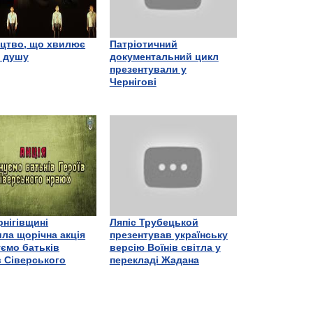
цтво, що хвилює
Патріотичний
є душу
документальний цикл
презентували у
Чернігові
рнігівщині
Ляпіс Трубецькой
ла щорічна акція
презентував українську
ємо батьків
версію Воїнів світла у
в Сіверського
перекладі Жадана