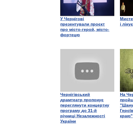
У Чернігові
Мисте
презентували проєкт
і ліку
про місто-герой, місто-
фортецю
Чернігівський
На Че
драмтеатр пропонує
пройш
переглянути концертну
"Шану
програму до 31-й
Герої
річниці Незалежності
краю"
України