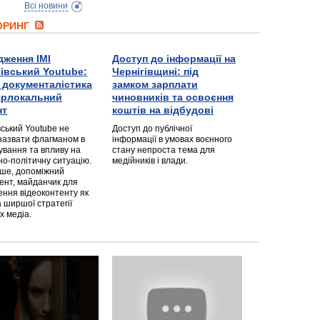
Всі новини
ТОРИНГ
дження ІМІ
Доступ до інформації на
гівський Youtube:
Чернігівщині: під
а документалістика
замком зарплати
перлокальний
чиновників та освоєння
нт
коштів на відбудові
вський Youtube не
Доступ до публічної
назвати флагманом в
інформації в умовах воєнного
ування та впливу на
стану непроста тема для
но-політичну ситуацію.
медійників і влади.
дше, допоміжний
ент, майданчик для
ння відеоконтенту як
 ширшої стратегії
х медіа.