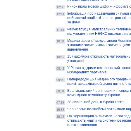
Ринок праці мовою цифр – інформує 
12:50
Інформація про надзвичайні ситуації 
12:14
небезпечні події, які зареєстровані на
за добу
Реконструкція магістральних теплових
11:14
під управлінням НЕФКО виходить на 
Медики відомчої медустанови Чернігі
10:34
з нашими захисниками і захисницями
відновлення
157 школярів отримають матеріальну 
10:12
у навчанні
У Ріпках відкрили ветеранський прост
09:41
міжнародних партнерів
Напередодні Дня медичного працівни
09:09
привітав фахівців обласної дитячої лі
Веслувальники Чернігівщини – серед 
08:34
Командного чемпіонату України
28 липня: цей день в Україні і світі
07:58
Чернігівські поліцейські затримали н
15:58
На Чернігівщині визначили 12 закладів 
15:28
отримають кошти на системи резервн
електроживлення