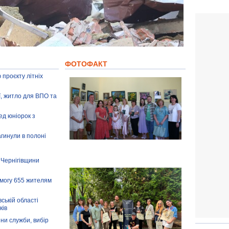
ФОТОФАКТ
 проєкту літніх
ії, житло для ВПО та
ед юніорок з
агинули в полоні
 Чернігівщини
омогу 655 жителям
ській області
ків
іни служби, вибір