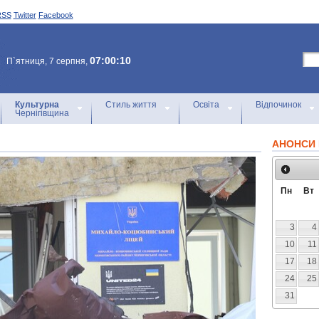
RSS
Twitter
Facebook
07:00:10
П`ятниця, 7 серпня,
Культурна
Стиль життя
Освіта
Відпочинок
Чернігівщина
АНОНСИ 
Пн
Вт
3
4
10
11
17
18
24
25
31