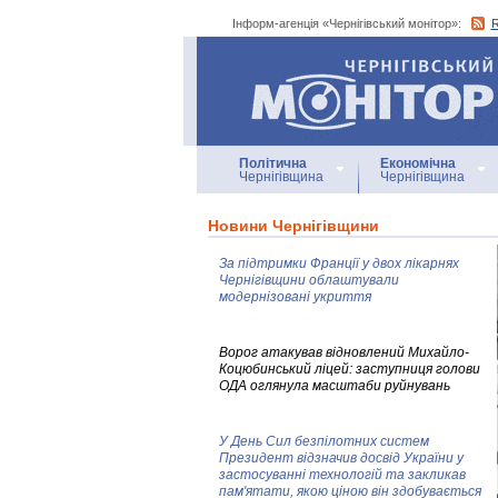
Інформ-агенція «Чернігівський монітор»:
Інформ-агенція
«Чернігівський монітор»
Політична
Економічна
Чернігівщина
Чернігівщина
Новини Чернігівщини
За підтримки Франції у двох лікарнях
Чернігівщини облаштували
модернізовані укриття
Ворог атакував відновлений Михайло-
Коцюбинський ліцей: заступниця голови
ОДА оглянула масштаби руйнувань
У День Сил безпілотних систем
Президент відзначив досвід України у
застосуванні технологій та закликав
пам'ятати, якою ціною він здобувається