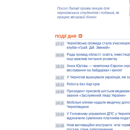
Посол Латвії провів лекцію для
чернігівських студентів і побачив, як
працює місцевий бізнес
Митці та жителі Чернігова створили
ПОДІЇ ДНЯ
колекцію про війну, емоції та тварин
Чернігівська громада стала учасницею
17:17
клубів «Грай. Дій. Змінюй»
Рада громад області: освіта, інвестиц
AB InBev Efes Україна підтримала
16:55
інші важливі питання розвитку
навчальний проєкт "Молодіжна бізнес-
школа", спрямований на розвиток
Анна Юр'єва — чемпіонка Європи сер
16:13
підприємництва у Чернігівській області
веслування на байдарках і каное!
У Чернігові вшанували українців, які з
15:37
Золота тварина: видання Forbes
написало про чернігівця Патрона: хто і
Робота без бар’єрів
15:14
скільки на ньому заробляє? І куди
витрачають?
Президент присвоїв шістьом медикам
14:43
звання «Заслужений лікар України»
Мобільні клініки надали медичну доп
14:11
Чернігівщини
У Головному управлінні ДПС у Чернігів
13:43
відзначили сумлінних платників подат
Нові мотиваційні контракти: чіткі терм
13:18
посади, гідне забезпечення