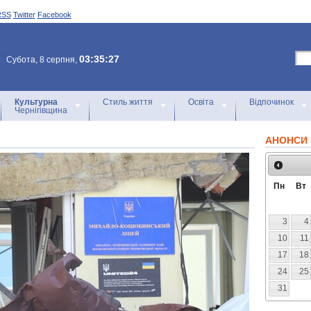
RSS
Twitter
Facebook
03:35:27
Субота, 8 серпня,
Культурна
Стиль життя
Освіта
Відпочинок
Чернігівщина
АНОНСИ 
Пн
Вт
3
4
10
11
17
18
24
25
31