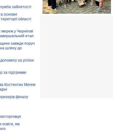
служба зайнятості
та основні
 території області
 мереж у Чернігові
завершальний етап
вщини завжди поруч
 на шляху до
допомогу за успіхи
ір за підтримки
ка Костянтин Мегем
карні
призерів фіналу
аркоторговця
освіти, які
ого