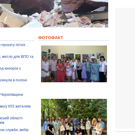
ФОТОФАКТ
 проєкту літніх
ії, житло для ВПО та
ед юніорок з
агинули в полоні
 Чернігівщини
омогу 655 жителям
ській області
ків
іни служби, вибір