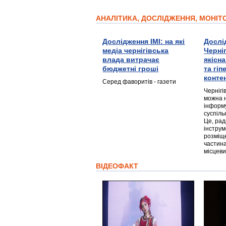
АНАЛІТИКА, ДОСЛІДЖЕННЯ, МОНІ
Дослідження ІМІ: на які
Дослі
медіа чернігівська
Черні
влада витрачає
якісн
бюджетні гроші
та гі
конте
Серед фаворитів - газети
Чернігі
можна 
інформ
суспіль
Це, ра
інструм
розміще
частина
місцеви
ВІДЕОФАКТ