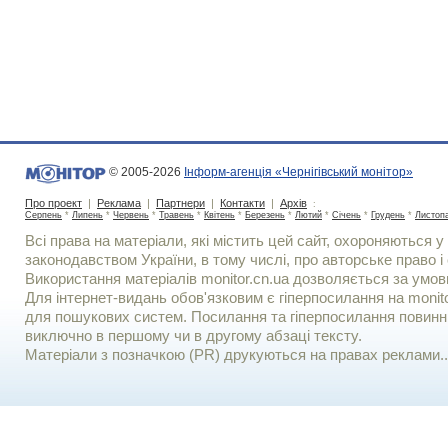
© 2005-2026
Інформ-агенція «Чернігівський монітор»
Про проект
|
Реклама
|
Партнери
|
Контакти
|
Архів
:
Серпень
*
Липень
*
Червень
*
Травень
*
Квітень
*
Березень
*
Лютий
*
Січень
*
Грудень
*
Листоп
Всі права на матеріали, які містить цей сайт, охороняються у 
законодавством України, в тому числі, про авторське право і 
Використання матерiалiв monitor.cn.ua дозволяється за умов
Для iнтернет-видань обов'язковим є гiперпосилання на monito
для пошукових систем. Посилання та гіперпосилання повинні
виключно в першому чи в другому абзаці тексту.
Матеріали з позначкою (PR) друкуються на правах реклами..