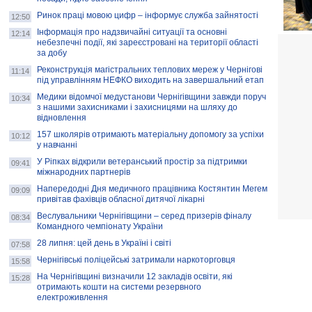
Ринок праці мовою цифр – інформує служба зайнятості
12:50
Інформація про надзвичайні ситуації та основні
12:14
небезпечні події, які зареєстровані на території області
за добу
Реконструкція магістральних теплових мереж у Чернігові
11:14
під управлінням НЕФКО виходить на завершальний етап
Медики відомчої медустанови Чернігівщини завжди поруч
10:34
з нашими захисниками і захисницями на шляху до
відновлення
157 школярів отримають матеріальну допомогу за успіхи
10:12
у навчанні
У Ріпках відкрили ветеранський простір за підтримки
09:41
міжнародних партнерів
Напередодні Дня медичного працівника Костянтин Мегем
09:09
привітав фахівців обласної дитячої лікарні
Веслувальники Чернігівщини – серед призерів фіналу
08:34
Командного чемпіонату України
28 липня: цей день в Україні і світі
07:58
Чернігівські поліцейські затримали наркоторговця
15:58
На Чернігівщині визначили 12 закладів освіти, які
15:28
отримають кошти на системи резервного
електроживлення