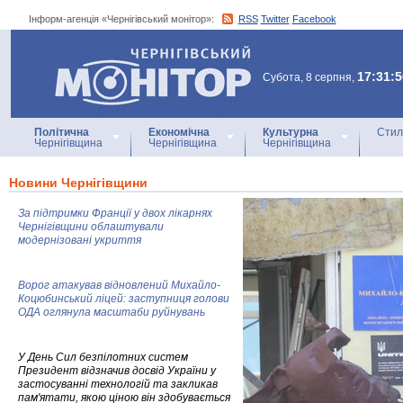
Інформ-агенція «Чернігівський монітор»:
RSS
Twitter
Facebook
Інформ-агенція
«Чернігівський монітор»
17:31:5
Субота, 8 серпня,
Політична
Економічна
Культурна
Стил
Чернігівщина
Чернігівщина
Чернігівщина
Новини Чернігівщини
За підтримки Франції у двох лікарнях
Чернігівщини облаштували
модернізовані укриття
Ворог атакував відновлений Михайло-
Коцюбинський ліцей: заступниця голови
ОДА оглянула масштаби руйнувань
У День Сил безпілотних систем
Президент відзначив досвід України у
застосуванні технологій та закликав
пам'ятати, якою ціною він здобувається