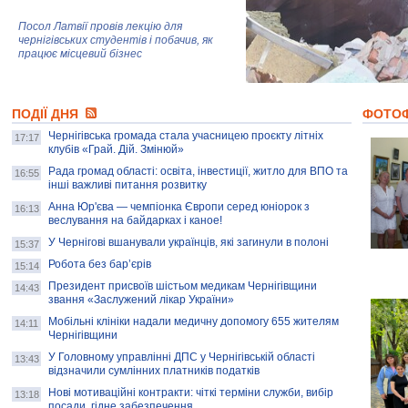
Посол Латвії провів лекцію для
чернігівських студентів і побачив, як
працює місцевий бізнес
Митці та жителі Чернігова створили
ПОДІЇ ДНЯ
колекцію про війну, емоції та тварин
ФОТО
Чернігівська громада стала учасницею проєкту літніх
17:17
клубів «Грай. Дій. Змінюй»
Рада громад області: освіта, інвестиції, житло для ВПО та
AB InBev Efes Україна підтримала
16:55
інші важливі питання розвитку
навчальний проєкт "Молодіжна бізнес-
школа", спрямований на розвиток
Анна Юр'єва — чемпіонка Європи серед юніорок з
16:13
підприємництва у Чернігівській області
веслування на байдарках і каное!
У Чернігові вшанували українців, які загинули в полоні
15:37
Золота тварина: видання Forbes
написало про чернігівця Патрона: хто і
Робота без бар’єрів
15:14
скільки на ньому заробляє? І куди
витрачають?
Президент присвоїв шістьом медикам Чернігівщини
14:43
звання «Заслужений лікар України»
Мобільні клініки надали медичну допомогу 655 жителям
14:11
Чернігівщини
У Головному управлінні ДПС у Чернігівській області
13:43
відзначили сумлінних платників податків
Нові мотиваційні контракти: чіткі терміни служби, вибір
13:18
посади, гідне забезпечення