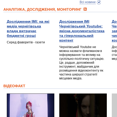
Всі новини
АНАЛІТИКА, ДОСЛІДЖЕННЯ, МОНІТОРИНГ
Дослідження ІМІ: на які
Дослідження ІМІ
До
медіа чернігівська
Чернігівський Youtube:
Че
влада витрачає
якісна документалістика
за
бюджетні гроші
та гіперлокальний
чи
контент
ко
Серед фаворитів - газети
Чернігівський Youtube не
Дос
можна назвати флагманом в
інф
інформування та впливу на
ста
суспільно-політичну ситуацію.
мед
Це, радше, допоміжний
інструмент, майданчик для
розміщення відеоконтенту як
частина ширшої стратегії
місцевих медіа.
ВІДЕОФАКТ