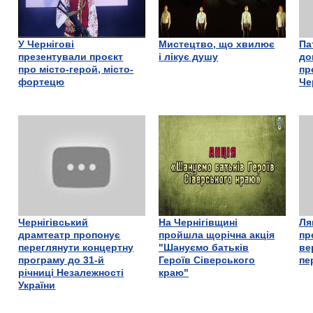
У Чернігові
Мистецтво, що хвилює
Па
презентували проєкт
і лікує душу
до
про місто-герой, місто-
пр
фортецю
Че
Чернігівський
На Чернігівщині
Ля
драмтеатр пропонує
пройшла щорічна акція
пр
переглянути концертну
"Шануємо батьків
ве
програму до 31-й
Героїв Сіверського
пе
річниці Незалежності
краю"
України