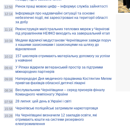
Ринок праці мовою цифр – інформує служба зайнятості
12:50
Інформація про надзвичайні ситуації та основні
12:14
небезпечні події, які зареєстровані на території області
за добу
Реконструкція магістральних теплових мереж у Чернігові
11:14
під управлінням НЕФКО виходить на завершальний етап
Медики відомчої медустанови Чернігівщини завжди поруч
10:34
з нашими захисниками і захисницями на шляху до
відновлення
157 школярів отримають матеріальну допомогу за успіхи
10:12
у навчанні
У Ріпках відкрили ветеранський простір за підтримки
09:41
міжнародних партнерів
Напередодні Дня медичного працівника Костянтин Мегем
09:09
привітав фахівців обласної дитячої лікарні
Веслувальники Чернігівщини – серед призерів фіналу
08:34
Командного чемпіонату України
28 липня: цей день в Україні і світі
07:58
Чернігівські поліцейські затримали наркоторговця
15:58
На Чернігівщині визначили 12 закладів освіти, які
15:28
отримають кошти на системи резервного
електроживлення