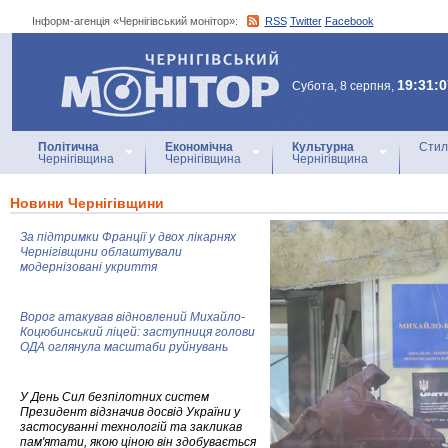
Інформ-агенція «Чернігівський монітор»:
RSS
Twitter
Facebook
Інформ-агенція
«Чернігівський монітор»
19:31:0
Субота, 8 серпня,
Політична
Економічна
Культурна
Стил
Чернігівщина
Чернігівщина
Чернігівщина
Новини Чернігівщини
За підтримки Франції у двох лікарнях
Чернігівщини облаштували
модернізовані укриття
Ворог атакував відновлений Михайло-
Коцюбинський ліцей: заступниця голови
ОДА оглянула масштаби руйнувань
У День Сил безпілотних систем
Президент відзначив досвід України у
застосуванні технологій та закликав
пам'ятати, якою ціною він здобувається