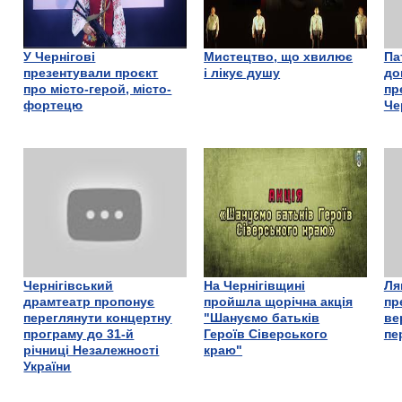
У Чернігові
Мистецтво, що хвилює
Па
презентували проєкт
і лікує душу
до
про місто-герой, місто-
пр
фортецю
Че
Чернігівський
На Чернігівщині
Ля
драмтеатр пропонує
пройшла щорічна акція
пр
переглянути концертну
"Шануємо батьків
ве
програму до 31-й
Героїв Сіверського
пе
річниці Незалежності
краю"
України