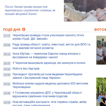
Посол Латвії провів лекцію для
чернігівських студентів і побачив, як
працює місцевий бізнес
Митці та жителі Чернігова створили
ПОДІЇ ДНЯ
колекцію про війну, емоції та тварин
ФОТО
Чернігівська громада стала учасницею проєкту літніх
17:17
клубів «Грай. Дій. Змінюй»
Рада громад області: освіта, інвестиції, житло для ВПО та
AB InBev Efes Україна підтримала
16:55
інші важливі питання розвитку
навчальний проєкт "Молодіжна бізнес-
школа", спрямований на розвиток
Анна Юр'єва — чемпіонка Європи серед юніорок з
16:13
підприємництва у Чернігівській області
веслування на байдарках і каное!
У Чернігові вшанували українців, які загинули в полоні
15:37
Золота тварина: видання Forbes
написало про чернігівця Патрона: хто і
Робота без бар’єрів
15:14
скільки на ньому заробляє? І куди
витрачають?
Президент присвоїв шістьом медикам Чернігівщини
14:43
звання «Заслужений лікар України»
Мобільні клініки надали медичну допомогу 655 жителям
14:11
Чернігівщини
У Головному управлінні ДПС у Чернігівській області
13:43
відзначили сумлінних платників податків
Нові мотиваційні контракти: чіткі терміни служби, вибір
13:18
посади, гідне забезпечення