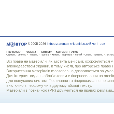
© 2005-2026
Інформ-агенція «Чернігівський монітор»
Про проект
|
Реклама
|
Партнери
|
Контакти
|
Архів
:
Серпень
*
Липень
*
Червень
*
Травень
*
Квітень
*
Березень
*
Лютий
*
Січень
*
Грудень
*
Листоп
Всі права на матеріали, які містить цей сайт, охороняються у 
законодавством України, в тому числі, про авторське право і 
Використання матерiалiв monitor.cn.ua дозволяється за умов
Для iнтернет-видань обов'язковим є гiперпосилання на monito
для пошукових систем. Посилання та гіперпосилання повинні
виключно в першому чи в другому абзаці тексту.
Матеріали з позначкою (PR) друкуються на правах реклами..