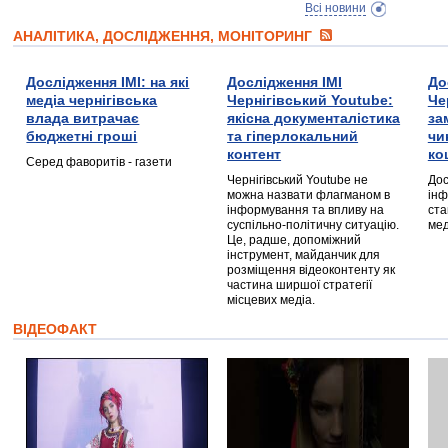
Всі новини
АНАЛІТИКА, ДОСЛІДЖЕННЯ, МОНІТОРИНГ
Дослідження ІМІ: на які
Дослідження ІМІ
До
медіа чернігівська
Чернігівський Youtube:
Че
влада витрачає
якісна документалістика
за
бюджетні гроші
та гіперлокальний
чи
контент
ко
Серед фаворитів - газети
Чернігівський Youtube не
Дос
можна назвати флагманом в
інф
інформування та впливу на
ста
суспільно-політичну ситуацію.
мед
Це, радше, допоміжний
інструмент, майданчик для
розміщення відеоконтенту як
частина ширшої стратегії
місцевих медіа.
ВІДЕОФАКТ