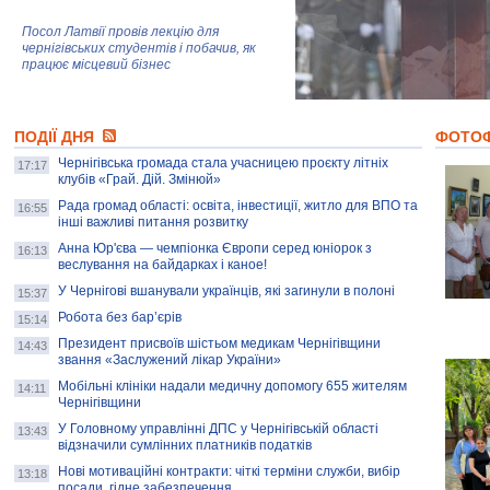
Посол Латвії провів лекцію для
чернігівських студентів і побачив, як
працює місцевий бізнес
Митці та жителі Чернігова створили
ПОДІЇ ДНЯ
колекцію про війну, емоції та тварин
ФОТО
Чернігівська громада стала учасницею проєкту літніх
17:17
клубів «Грай. Дій. Змінюй»
Рада громад області: освіта, інвестиції, житло для ВПО та
AB InBev Efes Україна підтримала
16:55
інші важливі питання розвитку
навчальний проєкт "Молодіжна бізнес-
школа", спрямований на розвиток
Анна Юр'єва — чемпіонка Європи серед юніорок з
16:13
підприємництва у Чернігівській області
веслування на байдарках і каное!
У Чернігові вшанували українців, які загинули в полоні
15:37
Золота тварина: видання Forbes
написало про чернігівця Патрона: хто і
Робота без бар’єрів
15:14
скільки на ньому заробляє? І куди
витрачають?
Президент присвоїв шістьом медикам Чернігівщини
14:43
звання «Заслужений лікар України»
Мобільні клініки надали медичну допомогу 655 жителям
14:11
Чернігівщини
У Головному управлінні ДПС у Чернігівській області
13:43
відзначили сумлінних платників податків
Нові мотиваційні контракти: чіткі терміни служби, вибір
13:18
посади, гідне забезпечення