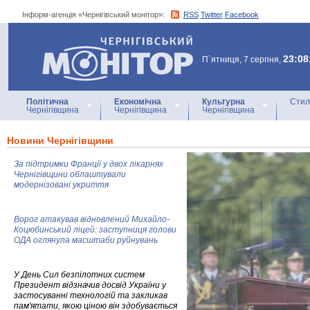
Інформ-агенція «Чернігівський монітор»:
RSS
Twitter
Facebook
Інформ-агенція
«Чернігівський монітор»
23:08
П`ятниця, 7 серпня,
Політична
Економічна
Культурна
Стил
Чернігівщина
Чернігівщина
Чернігівщина
Новини Чернігівщини
За підтримки Франції у двох лікарнях
Чернігівщини облаштували
модернізовані укриття
Ворог атакував відновлений Михайло-
Коцюбинський ліцей: заступниця голови
ОДА оглянула масштаби руйнувань
У День Сил безпілотних систем
Президент відзначив досвід України у
застосуванні технологій та закликав
пам'ятати, якою ціною він здобувається