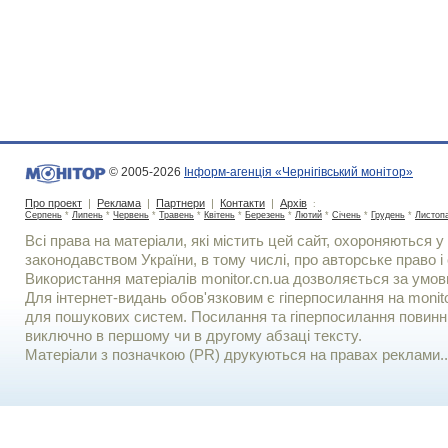
© 2005-2026
Інформ-агенція «Чернігівський монітор»
Про проект
|
Реклама
|
Партнери
|
Контакти
|
Архів
:
Серпень
*
Липень
*
Червень
*
Травень
*
Квітень
*
Березень
*
Лютий
*
Січень
*
Грудень
*
Листоп
Всі права на матеріали, які містить цей сайт, охороняються у 
законодавством України, в тому числі, про авторське право і 
Використання матерiалiв monitor.cn.ua дозволяється за умов
Для iнтернет-видань обов'язковим є гiперпосилання на monito
для пошукових систем. Посилання та гіперпосилання повинні
виключно в першому чи в другому абзаці тексту.
Матеріали з позначкою (PR) друкуються на правах реклами..