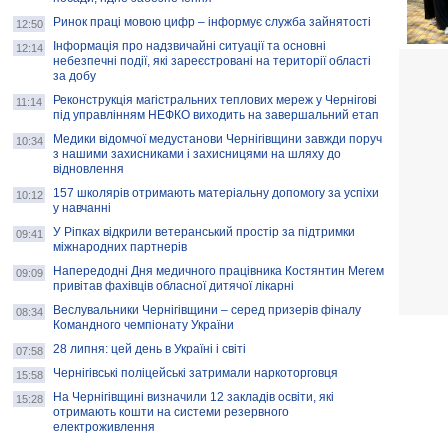
Ринок праці мовою цифр – інформує служба зайнятості
12:50
Інформація про надзвичайні ситуації та основні
12:14
небезпечні події, які зареєстровані на території області
за добу
Реконструкція магістральних теплових мереж у Чернігові
11:14
під управлінням НЕФКО виходить на завершальний етап
Медики відомчої медустанови Чернігівщини завжди поруч
10:34
з нашими захисниками і захисницями на шляху до
відновлення
157 школярів отримають матеріальну допомогу за успіхи
10:12
у навчанні
У Ріпках відкрили ветеранський простір за підтримки
09:41
міжнародних партнерів
Напередодні Дня медичного працівника Костянтин Мегем
09:09
привітав фахівців обласної дитячої лікарні
Веслувальники Чернігівщини – серед призерів фіналу
08:34
Командного чемпіонату України
28 липня: цей день в Україні і світі
07:58
Чернігівські поліцейські затримали наркоторговця
15:58
На Чернігівщині визначили 12 закладів освіти, які
15:28
отримають кошти на системи резервного
електроживлення