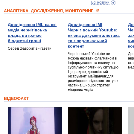
Всі новини
АНАЛІТИКА, ДОСЛІДЖЕННЯ, МОНІТОРИНГ
Дослідження ІМІ: на які
Дослідження ІМІ
До
медіа чернігівська
Чернігівський Youtube:
Че
влада витрачає
якісна документалістика
за
бюджетні гроші
та гіперлокальний
чи
контент
ко
Серед фаворитів - газети
Чернігівський Youtube не
Дос
можна назвати флагманом в
інф
інформування та впливу на
ста
суспільно-політичну ситуацію.
мед
Це, радше, допоміжний
інструмент, майданчик для
розміщення відеоконтенту як
частина ширшої стратегії
місцевих медіа.
ВІДЕОФАКТ