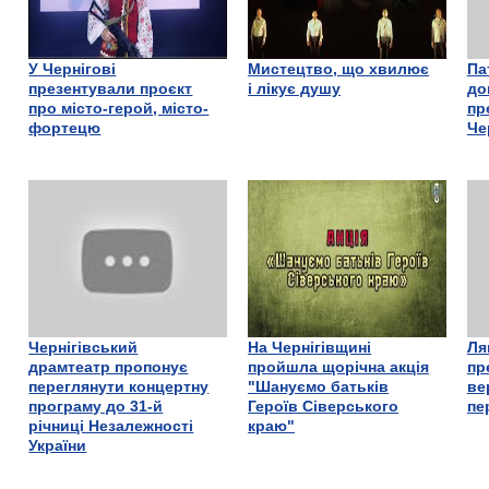
У Чернігові
Мистецтво, що хвилює
Па
презентували проєкт
і лікує душу
до
про місто-герой, місто-
пр
фортецю
Че
Чернігівський
На Чернігівщині
Ля
драмтеатр пропонує
пройшла щорічна акція
пр
переглянути концертну
"Шануємо батьків
ве
програму до 31-й
Героїв Сіверського
пе
річниці Незалежності
краю"
України