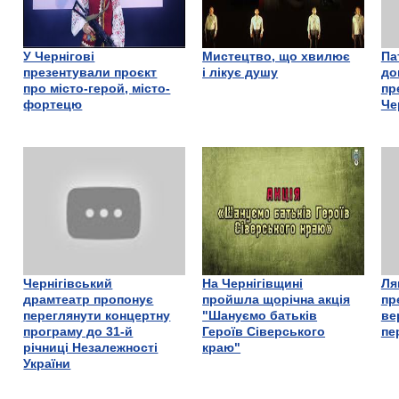
У Чернігові
Мистецтво, що хвилює
Па
презентували проєкт
і лікує душу
до
про місто-герой, місто-
пр
фортецю
Че
Чернігівський
На Чернігівщині
Ля
драмтеатр пропонує
пройшла щорічна акція
пр
переглянути концертну
"Шануємо батьків
ве
програму до 31-й
Героїв Сіверського
пе
річниці Незалежності
краю"
України