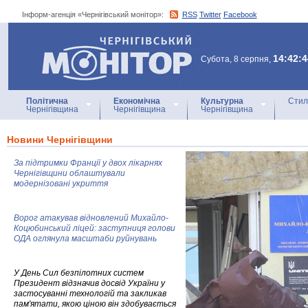
Інформ-агенція «Чернігівський монітор»:
RSS
Twitter
Facebook
Інформ-агенція
«Чернігівський монітор»
14:42:4
Субота, 8 серпня,
Політична
Економічна
Культурна
Стил
Чернігівщина
Чернігівщина
Чернігівщина
Новини Чернігівщини
За підтримки Франції у двох лікарнях
Чернігівщини облаштували
модернізовані укриття
Ворог атакував відновлений Михайло-
Коцюбинський ліцей: заступниця голови
ОДА оглянула масштаби руйнувань
У День Сил безпілотних систем
Президент відзначив досвід України у
застосуванні технологій та закликав
пам'ятати, якою ціною він здобувається