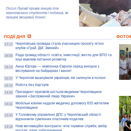
Посол Латвії провів лекцію для
чернігівських студентів і побачив, як
працює місцевий бізнес
Митці та жителі Чернігова створили
ПОДІЇ ДНЯ
колекцію про війну, емоції та тварин
ФОТО
Чернігівська громада стала учасницею проєкту літніх
17:17
клубів «Грай. Дій. Змінюй»
Рада громад області: освіта, інвестиції, житло для ВПО та
AB InBev Efes Україна підтримала
16:55
інші важливі питання розвитку
навчальний проєкт "Молодіжна бізнес-
школа", спрямований на розвиток
Анна Юр'єва — чемпіонка Європи серед юніорок з
16:13
підприємництва у Чернігівській області
веслування на байдарках і каное!
У Чернігові вшанували українців, які загинули в полоні
15:37
Золота тварина: видання Forbes
написало про чернігівця Патрона: хто і
Робота без бар’єрів
15:14
скільки на ньому заробляє? І куди
витрачають?
Президент присвоїв шістьом медикам Чернігівщини
14:43
звання «Заслужений лікар України»
Мобільні клініки надали медичну допомогу 655 жителям
14:11
Чернігівщини
У Головному управлінні ДПС у Чернігівській області
13:43
відзначили сумлінних платників податків
Нові мотиваційні контракти: чіткі терміни служби, вибір
13:18
посади, гідне забезпечення