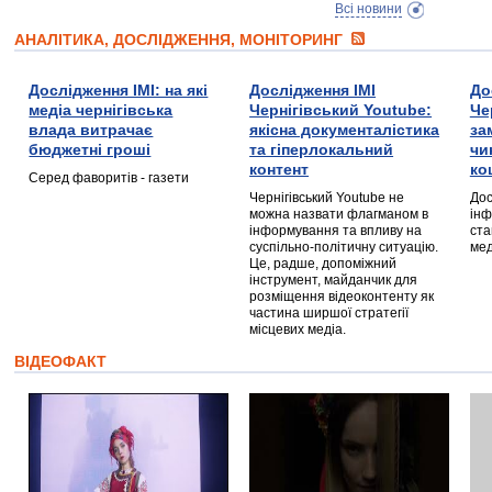
Всі новини
АНАЛІТИКА, ДОСЛІДЖЕННЯ, МОНІТОРИНГ
Дослідження ІМІ: на які
Дослідження ІМІ
До
медіа чернігівська
Чернігівський Youtube:
Че
влада витрачає
якісна документалістика
за
бюджетні гроші
та гіперлокальний
чи
контент
ко
Серед фаворитів - газети
Чернігівський Youtube не
Дос
можна назвати флагманом в
інф
інформування та впливу на
ста
суспільно-політичну ситуацію.
мед
Це, радше, допоміжний
інструмент, майданчик для
розміщення відеоконтенту як
частина ширшої стратегії
місцевих медіа.
ВІДЕОФАКТ