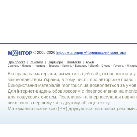
© 2005-2026
Інформ-агенція «Чернігівський монітор»
Про проект
|
Реклама
|
Партнери
|
Контакти
|
Архів
:
Серпень
*
Липень
*
Червень
*
Травень
*
Квітень
*
Березень
*
Лютий
*
Січень
*
Грудень
*
Листоп
Всі права на матеріали, які містить цей сайт, охороняються у 
законодавством України, в тому числі, про авторське право і 
Використання матерiалiв monitor.cn.ua дозволяється за умов
Для iнтернет-видань обов'язковим є гiперпосилання на monito
для пошукових систем. Посилання та гіперпосилання повинні
виключно в першому чи в другому абзаці тексту.
Матеріали з позначкою (PR) друкуються на правах реклами..