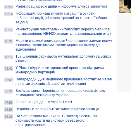
Ринок праці мовою цифр – інформує служба зайнятості
12:50
Інформація про надзвичайні ситуації та основні
12:14
небезпечні події, які зареєстровані на території області
за добу
Реконструкція магістральних теплових мереж у Чернігові
11:14
під управлінням НЕФКО виходить на завершальний етап
Медики відомчої медустанови Чернігівщини завжди поруч
10:34
з нашими захисниками і захисницями на шляху до
відновлення
157 школярів отримають матеріальну допомогу за успіхи
10:12
у навчанні
У Ріпках відкрили ветеранський простір за підтримки
09:41
міжнародних партнерів
Напередодні Дня медичного працівника Костянтин Мегем
09:09
привітав фахівців обласної дитячої лікарні
Веслувальники Чернігівщини – серед призерів фіналу
08:34
Командного чемпіонату України
28 липня: цей день в Україні і світі
07:58
Чернігівські поліцейські затримали наркоторговця
15:58
На Чернігівщині визначили 12 закладів освіти, які
15:28
отримають кошти на системи резервного
електроживлення