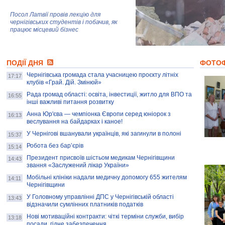
Посол Латвії провів лекцію для
чернігівських студентів і побачив, як
працює місцевий бізнес
Митці та жителі Чернігова створили
ПОДІЇ ДНЯ
колекцію про війну, емоції та тварин
ФОТО
Чернігівська громада стала учасницею проєкту літніх
17:17
клубів «Грай. Дій. Змінюй»
Рада громад області: освіта, інвестиції, житло для ВПО та
AB InBev Efes Україна підтримала
16:55
інші важливі питання розвитку
навчальний проєкт "Молодіжна бізнес-
школа", спрямований на розвиток
Анна Юр'єва — чемпіонка Європи серед юніорок з
16:13
підприємництва у Чернігівській області
веслування на байдарках і каное!
У Чернігові вшанували українців, які загинули в полоні
15:37
Золота тварина: видання Forbes
написало про чернігівця Патрона: хто і
Робота без бар’єрів
15:14
скільки на ньому заробляє? І куди
витрачають?
Президент присвоїв шістьом медикам Чернігівщини
14:43
звання «Заслужений лікар України»
Мобільні клініки надали медичну допомогу 655 жителям
14:11
Чернігівщини
У Головному управлінні ДПС у Чернігівській області
13:43
відзначили сумлінних платників податків
Нові мотиваційні контракти: чіткі терміни служби, вибір
13:18
посади, гідне забезпечення