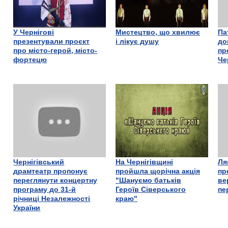
У Чернігові
Мистецтво, що хвилює
Па
презентували проєкт
і лікує душу
до
про місто-герой, місто-
пр
фортецю
Че
Чернігівський
На Чернігівщині
Ля
драмтеатр пропонує
пройшла щорічна акція
пр
переглянути концертну
"Шануємо батьків
ве
програму до 31-й
Героїв Сіверського
пе
річниці Незалежності
краю"
України