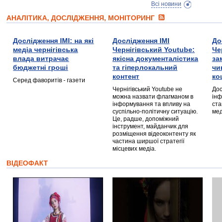
Всі новини
АНАЛІТИКА, ДОСЛІДЖЕННЯ, МОНІТОРИНГ
Дослідження ІМІ: на які
Дослідження ІМІ
До
медіа чернігівська
Чернігівський Youtube:
Че
влада витрачає
якісна документалістика
за
бюджетні гроші
та гіперлокальний
чи
контент
ко
Серед фаворитів - газети
Чернігівський Youtube не
Дос
можна назвати флагманом в
інф
інформування та впливу на
ста
суспільно-політичну ситуацію.
мед
Це, радше, допоміжний
інструмент, майданчик для
розміщення відеоконтенту як
частина ширшої стратегії
місцевих медіа.
ВІДЕОФАКТ