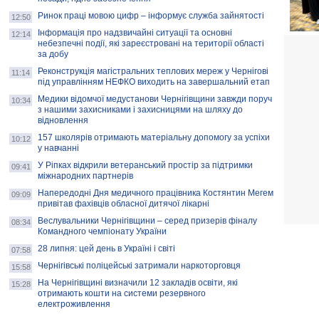
Ринок праці мовою цифр – інформує служба зайнятості
12:50
Інформація про надзвичайні ситуації та основні
12:14
небезпечні події, які зареєстровані на території області
за добу
Реконструкція магістральних теплових мереж у Чернігові
11:14
під управлінням НЕФКО виходить на завершальний етап
Медики відомчої медустанови Чернігівщини завжди поруч
10:34
з нашими захисниками і захисницями на шляху до
відновлення
157 школярів отримають матеріальну допомогу за успіхи
10:12
у навчанні
У Ріпках відкрили ветеранський простір за підтримки
09:41
міжнародних партнерів
Напередодні Дня медичного працівника Костянтин Мегем
09:09
привітав фахівців обласної дитячої лікарні
Веслувальники Чернігівщини – серед призерів фіналу
08:34
Командного чемпіонату України
28 липня: цей день в Україні і світі
07:58
Чернігівські поліцейські затримали наркоторговця
15:58
На Чернігівщині визначили 12 закладів освіти, які
15:28
отримають кошти на системи резервного
електроживлення