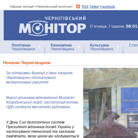
Інформ-агенція «Чернігівський монітор»:
RSS
Twitter
Facebook
Інформ-агенція
«Чернігівський монітор»
08:01
П`ятниця, 7 серпня,
Політична
Економічна
Культурна
Стил
Чернігівщина
Чернігівщина
Чернігівщина
Новини Чернігівщини
За підтримки Франції у двох лікарнях
Чернігівщини облаштували
модернізовані укриття
Ворог атакував відновлений Михайло-
Коцюбинський ліцей: заступниця голови
ОДА оглянула масштаби руйнувань
У День Сил безпілотних систем
Президент відзначив досвід України у
застосуванні технологій та закликав
пам'ятати, якою ціною він здобувається