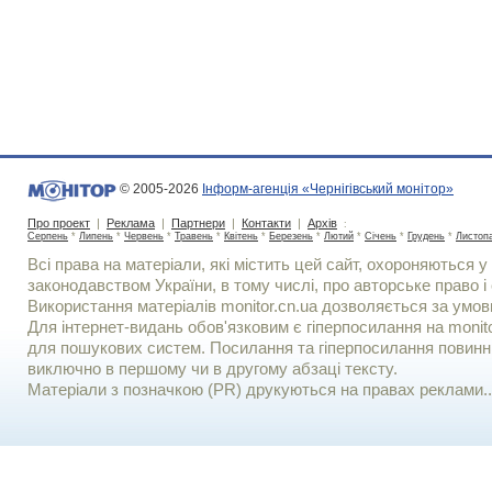
© 2005-2026
Інформ-агенція «Чернігівський монітор»
Про проект
|
Реклама
|
Партнери
|
Контакти
|
Архів
:
Серпень
*
Липень
*
Червень
*
Травень
*
Квітень
*
Березень
*
Лютий
*
Січень
*
Грудень
*
Листоп
Всі права на матеріали, які містить цей сайт, охороняються у 
законодавством України, в тому числі, про авторське право і 
Використання матерiалiв monitor.cn.ua дозволяється за умов
Для iнтернет-видань обов'язковим є гiперпосилання на monito
для пошукових систем. Посилання та гіперпосилання повинні
виключно в першому чи в другому абзаці тексту.
Матеріали з позначкою (PR) друкуються на правах реклами..