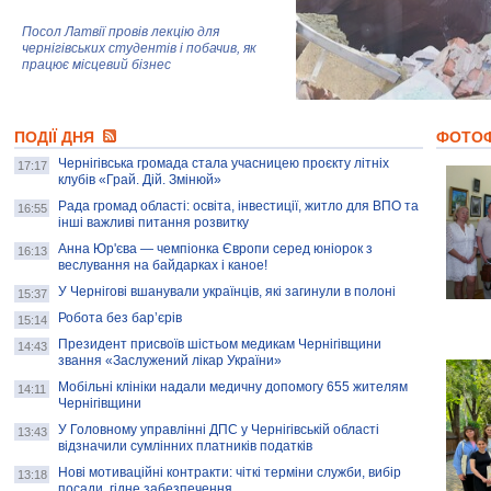
Посол Латвії провів лекцію для
чернігівських студентів і побачив, як
працює місцевий бізнес
Митці та жителі Чернігова створили
ПОДІЇ ДНЯ
колекцію про війну, емоції та тварин
ФОТО
Чернігівська громада стала учасницею проєкту літніх
17:17
клубів «Грай. Дій. Змінюй»
Рада громад області: освіта, інвестиції, житло для ВПО та
AB InBev Efes Україна підтримала
16:55
інші важливі питання розвитку
навчальний проєкт "Молодіжна бізнес-
школа", спрямований на розвиток
Анна Юр'єва — чемпіонка Європи серед юніорок з
16:13
підприємництва у Чернігівській області
веслування на байдарках і каное!
У Чернігові вшанували українців, які загинули в полоні
15:37
Золота тварина: видання Forbes
написало про чернігівця Патрона: хто і
Робота без бар’єрів
15:14
скільки на ньому заробляє? І куди
витрачають?
Президент присвоїв шістьом медикам Чернігівщини
14:43
звання «Заслужений лікар України»
Мобільні клініки надали медичну допомогу 655 жителям
14:11
Чернігівщини
У Головному управлінні ДПС у Чернігівській області
13:43
відзначили сумлінних платників податків
Нові мотиваційні контракти: чіткі терміни служби, вибір
13:18
посади, гідне забезпечення