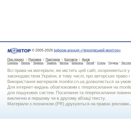
© 2005-2026
Інформ-агенція «Чернігівський монітор»
Про проект
|
Реклама
|
Партнери
|
Контакти
|
Архів
:
Серпень
*
Липень
*
Червень
*
Травень
*
Квітень
*
Березень
*
Лютий
*
Січень
*
Грудень
*
Листоп
Всі права на матеріали, які містить цей сайт, охороняються у 
законодавством України, в тому числі, про авторське право і 
Використання матерiалiв monitor.cn.ua дозволяється за умов
Для iнтернет-видань обов'язковим є гiперпосилання на monito
для пошукових систем. Посилання та гіперпосилання повинні
виключно в першому чи в другому абзаці тексту.
Матеріали з позначкою (PR) друкуються на правах реклами..