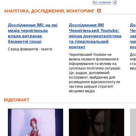
Всі новини
АНАЛІТИКА, ДОСЛІДЖЕННЯ, МОНІТОРИНГ
Дослідження ІМІ: на які
Дослідження ІМІ
До
медіа чернігівська
Чернігівський Youtube:
Че
влада витрачає
якісна документалістика
за
бюджетні гроші
та гіперлокальний
чи
контент
ко
Серед фаворитів - газети
Чернігівський Youtube не
Дос
можна назвати флагманом в
інф
інформування та впливу на
ста
суспільно-політичну ситуацію.
мед
Це, радше, допоміжний
інструмент, майданчик для
розміщення відеоконтенту як
частина ширшої стратегії
місцевих медіа.
ВІДЕОФАКТ