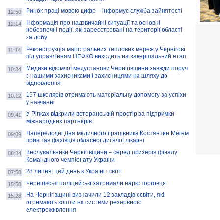
Ринок праці мовою цифр – інформує служба зайнятості
12:50
Інформація про надзвичайні ситуації та основні
12:14
небезпечні події, які зареєстровані на території області
за добу
Реконструкція магістральних теплових мереж у Чернігові
11:14
під управлінням НЕФКО виходить на завершальний етап
Медики відомчої медустанови Чернігівщини завжди поруч
10:34
з нашими захисниками і захисницями на шляху до
відновлення
157 школярів отримають матеріальну допомогу за успіхи
10:12
у навчанні
У Ріпках відкрили ветеранський простір за підтримки
09:41
міжнародних партнерів
Напередодні Дня медичного працівника Костянтин Мегем
09:09
привітав фахівців обласної дитячої лікарні
Веслувальники Чернігівщини – серед призерів фіналу
08:34
Командного чемпіонату України
28 липня: цей день в Україні і світі
07:58
Чернігівські поліцейські затримали наркоторговця
15:58
На Чернігівщині визначили 12 закладів освіти, які
15:28
отримають кошти на системи резервного
електроживлення