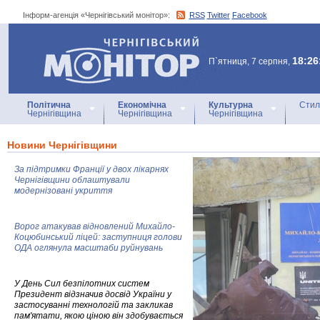
Інформ-агенція «Чернігівський монітор»:
RSS
Twitter
Facebook
Інформ-агенція
«Чернігівський монітор»
18:26
П`ятниця, 7 серпня,
Політична
Економічна
Культурна
Стил
Чернігівщина
Чернігівщина
Чернігівщина
Новини Чернігівщини
За підтримки Франції у двох лікарнях
Чернігівщини облаштували
модернізовані укриття
Ворог атакував відновлений Михайло-
Коцюбинський ліцей: заступниця голови
ОДА оглянула масштаби руйнувань
У День Сил безпілотних систем
Президент відзначив досвід України у
застосуванні технологій та закликав
пам'ятати, якою ціною він здобувається