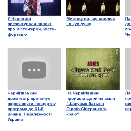
У Чернігові
Мистецтво, що хвилює
Па
презентували проєкт
і лікує душу
до
про місто-герой, місто-
пр
фортецю
Че
Чернігівський
На Чернігівщині
Ля
драмтеатр пропонує
пройшла щорічна акція
пр
переглянути концертну
"Шануємо батьків
ве
програму до 31-й
Героїв Сіверського
пе
річниці Незалежності
краю"
України