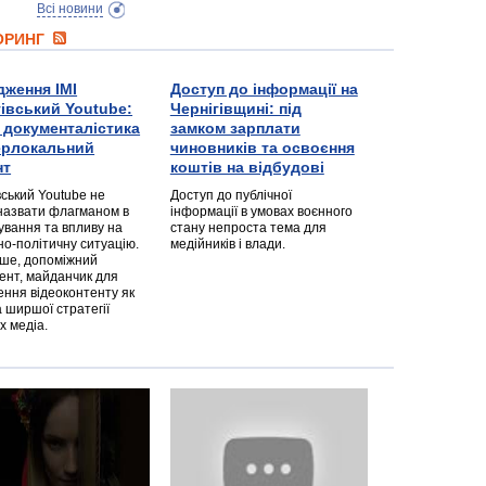
Всі новини
ТОРИНГ
дження ІМІ
Доступ до інформації на
гівський Youtube:
Чернігівщині: під
а документалістика
замком зарплати
перлокальний
чиновників та освоєння
нт
коштів на відбудові
вський Youtube не
Доступ до публічної
назвати флагманом в
інформації в умовах воєнного
ування та впливу на
стану непроста тема для
но-політичну ситуацію.
медійників і влади.
дше, допоміжний
ент, майданчик для
ння відеоконтенту як
 ширшої стратегії
х медіа.