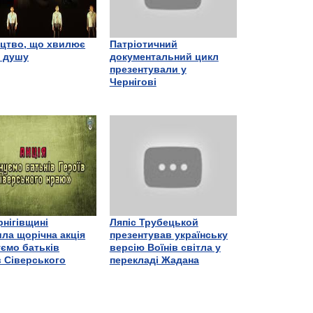
цтво, що хвилює
Патріотичний
є душу
документальний цикл
презентували у
Чернігові
рнігівщині
Ляпіс Трубецькой
ла щорічна акція
презентував українську
ємо батьків
версію Воїнів світла у
в Сіверського
перекладі Жадана