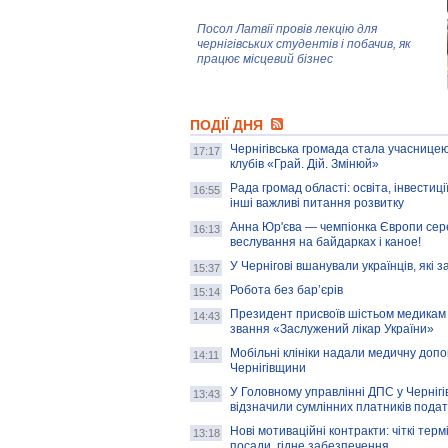
Посол Латвії провів лекцію для
чернігівських студентів і побачив, як
працює місцевий бізнес
Митці та жителі Чернігова створили
ПОДІЇ ДНЯ
колекцію про війну, емоції та тварин
Чернігівська громада стала учасницею
17:17
клубів «Грай. Дій. Змінюй»
Рада громад області: освіта, інвестиц
AB InBev Efes Україна підтримала
16:55
інші важливі питання розвитку
навчальний проєкт "Молодіжна бізнес-
школа", спрямований на розвиток
Анна Юр'єва — чемпіонка Європи сер
16:13
підприємництва у Чернігівській області
веслування на байдарках і каное!
У Чернігові вшанували українців, які з
15:37
Золота тварина: видання Forbes
написало про чернігівця Патрона: хто і
Робота без бар’єрів
15:14
скільки на ньому заробляє? І куди
витрачають?
Президент присвоїв шістьом медикам
14:43
звання «Заслужений лікар України»
Мобільні клініки надали медичну доп
14:11
Чернігівщини
У Головному управлінні ДПС у Чернігів
13:43
відзначили сумлінних платників подат
Нові мотиваційні контракти: чіткі терм
13:18
посади, гідне забезпечення