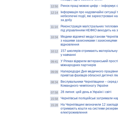
Ринок праці мовою цифр – інформує 
12:50
Інформація про надзвичайні ситуації 
12:14
небезпечні події, які зареєстровані на
за добу
Реконструкція магістральних теплових
11:14
під управлінням НЕФКО виходить на 
Медики відомчої медустанови Чернігі
10:34
з нашими захисниками і захисницями
відновлення
157 школярів отримають матеріальну 
10:12
у навчанні
У Ріпках відкрили ветеранський прост
09:41
міжнародних партнерів
Напередодні Дня медичного працівни
09:09
привітав фахівців обласної дитячої лі
Веслувальники Чернігівщини – серед 
08:34
Командного чемпіонату України
28 липня: цей день в Україні і світі
07:58
Чернігівські поліцейські затримали н
15:58
На Чернігівщині визначили 12 закладів 
15:28
отримають кошти на системи резервн
електроживлення