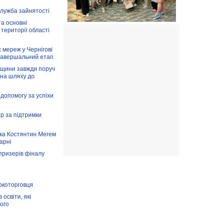
служба зайнятості
та основні
 території області
 мереж у Чернігові
завершальний етап
вщини завжди поруч
 на шляху до
допомогу за успіхи
ір за підтримки
ка Костянтин Мегем
карні
призерів фіналу
аркоторговця
освіти, які
ого