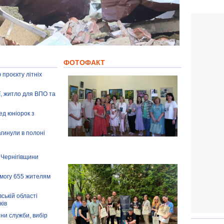
ФОТОФАКТ
 проєкту літніх
ії, житло для ВПО та
ед юніорок з
агинули в полоні
 Чернігівщини
омогу 655 жителям
ській області
ків
іни служби, вибір