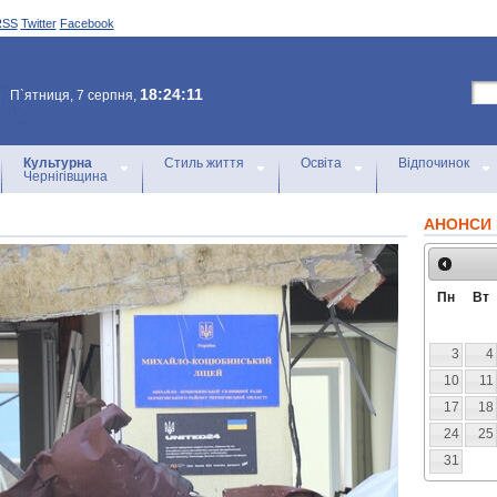
RSS
Twitter
Facebook
18:24:11
П`ятниця, 7 серпня,
Культурна
Стиль життя
Освіта
Відпочинок
Чернігівщина
АНОНСИ 
Пн
Вт
3
4
10
11
17
18
24
25
31