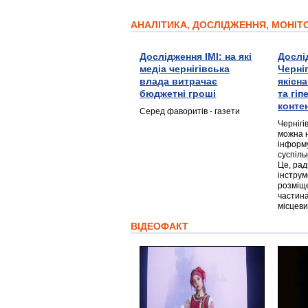
АНАЛІТИКА, ДОСЛІДЖЕННЯ, МОНІ
Дослідження ІМІ: на які
Дослі
медіа чернігівська
Черні
влада витрачає
якісн
бюджетні гроші
та гі
конте
Серед фаворитів - газети
Чернігі
можна 
інформ
суспіль
Це, ра
інструм
розміще
частина
місцеви
ВІДЕОФАКТ