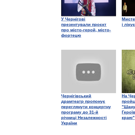
У Чернігові
Мисте
презентували проєкт
і ліку
про місто-герой, місто-
фортецю
Чернігівський
На Че
драмтеатр пропонує
пройш
переглянути концертну
"Шану
програму до 31-й
Герої
річниці Незалежності
краю"
України