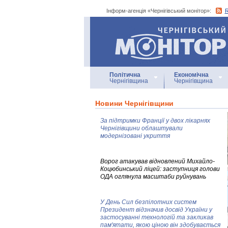
Інформ-агенція «Чернігівський монітор»:
Інформ-агенція
«Чернігівський монітор»
Політична
Економічна
Чернігівщина
Чернігівщина
Новини Чернігівщини
За підтримки Франції у двох лікарнях
Чернігівщини облаштували
модернізовані укриття
Ворог атакував відновлений Михайло-
Коцюбинський ліцей: заступниця голови
ОДА оглянула масштаби руйнувань
У День Сил безпілотних систем
Президент відзначив досвід України у
застосуванні технологій та закликав
пам'ятати, якою ціною він здобувається