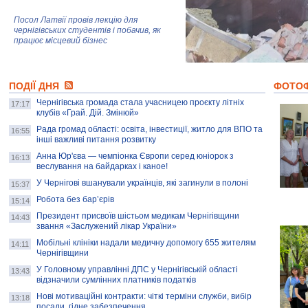
Посол Латвії провів лекцію для
чернігівських студентів і побачив, як
працює місцевий бізнес
Митці та жителі Чернігова створили
ПОДІЇ ДНЯ
колекцію про війну, емоції та тварин
ФОТО
Чернігівська громада стала учасницею проєкту літніх
17:17
клубів «Грай. Дій. Змінюй»
Рада громад області: освіта, інвестиції, житло для ВПО та
AB InBev Efes Україна підтримала
16:55
інші важливі питання розвитку
навчальний проєкт "Молодіжна бізнес-
школа", спрямований на розвиток
Анна Юр'єва — чемпіонка Європи серед юніорок з
16:13
підприємництва у Чернігівській області
веслування на байдарках і каное!
У Чернігові вшанували українців, які загинули в полоні
15:37
Золота тварина: видання Forbes
написало про чернігівця Патрона: хто і
Робота без бар’єрів
15:14
скільки на ньому заробляє? І куди
витрачають?
Президент присвоїв шістьом медикам Чернігівщини
14:43
звання «Заслужений лікар України»
Мобільні клініки надали медичну допомогу 655 жителям
14:11
Чернігівщини
У Головному управлінні ДПС у Чернігівській області
13:43
відзначили сумлінних платників податків
Нові мотиваційні контракти: чіткі терміни служби, вибір
13:18
посади, гідне забезпечення