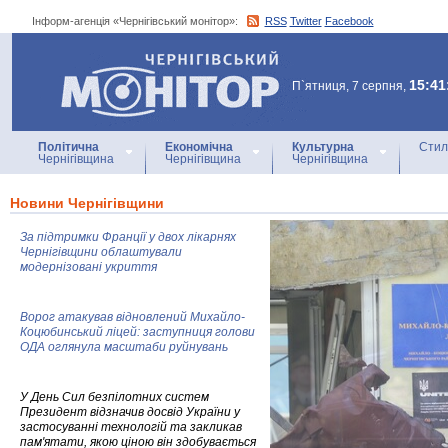
Інформ-агенція «Чернігівський монітор»:
RSS
Twitter
Facebook
Інформ-агенція
«Чернігівський монітор»
15:41
П`ятниця, 7 серпня,
Політична
Економічна
Культурна
Стил
Чернігівщина
Чернігівщина
Чернігівщина
Новини Чернігівщини
За підтримки Франції у двох лікарнях
Чернігівщини облаштували
модернізовані укриття
Ворог атакував відновлений Михайло-
Коцюбинський ліцей: заступниця голови
ОДА оглянула масштаби руйнувань
У День Сил безпілотних систем
Президент відзначив досвід України у
застосуванні технологій та закликав
пам'ятати, якою ціною він здобувається