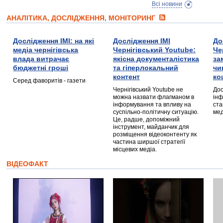
Всі новини
АНАЛІТИКА, ДОСЛІДЖЕННЯ, МОНІТОРИНГ
Дослідження ІМІ: на які
Дослідження ІМІ
До
медіа чернігівська
Чернігівський Youtube:
Че
влада витрачає
якісна документалістика
за
бюджетні гроші
та гіперлокальний
чи
контент
ко
Серед фаворитів - газети
Чернігівський Youtube не
Дос
можна назвати флагманом в
інф
інформування та впливу на
ста
суспільно-політичну ситуацію.
мед
Це, радше, допоміжний
інструмент, майданчик для
розміщення відеоконтенту як
частина ширшої стратегії
місцевих медіа.
ВІДЕОФАКТ