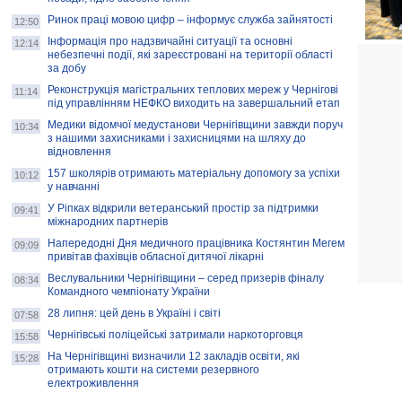
Ринок праці мовою цифр – інформує служба зайнятості
12:50
Інформація про надзвичайні ситуації та основні
12:14
небезпечні події, які зареєстровані на території області
за добу
Реконструкція магістральних теплових мереж у Чернігові
11:14
під управлінням НЕФКО виходить на завершальний етап
Медики відомчої медустанови Чернігівщини завжди поруч
10:34
з нашими захисниками і захисницями на шляху до
відновлення
157 школярів отримають матеріальну допомогу за успіхи
10:12
у навчанні
У Ріпках відкрили ветеранський простір за підтримки
09:41
міжнародних партнерів
Напередодні Дня медичного працівника Костянтин Мегем
09:09
привітав фахівців обласної дитячої лікарні
Веслувальники Чернігівщини – серед призерів фіналу
08:34
Командного чемпіонату України
28 липня: цей день в Україні і світі
07:58
Чернігівські поліцейські затримали наркоторговця
15:58
На Чернігівщині визначили 12 закладів освіти, які
15:28
отримають кошти на системи резервного
електроживлення