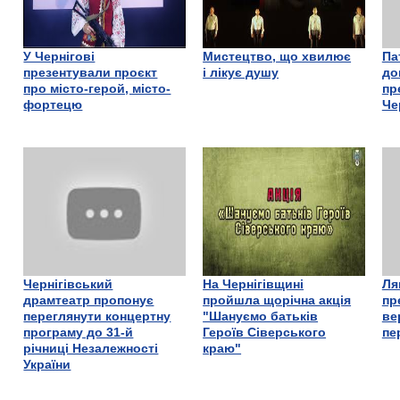
У Чернігові
Мистецтво, що хвилює
Па
презентували проєкт
і лікує душу
до
про місто-герой, місто-
пр
фортецю
Че
Чернігівський
На Чернігівщині
Ля
драмтеатр пропонує
пройшла щорічна акція
пр
переглянути концертну
"Шануємо батьків
ве
програму до 31-й
Героїв Сіверського
пе
річниці Незалежності
краю"
України