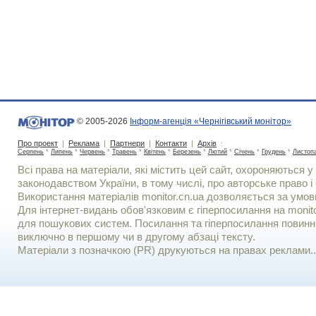
© 2005-2026
Інформ-агенція «Чернігівський монітор»
Про проект
|
Реклама
|
Партнери
|
Контакти
|
Архів
:
Серпень
*
Липень
*
Червень
*
Травень
*
Квітень
*
Березень
*
Лютий
*
Січень
*
Грудень
*
Листоп
Всі права на матеріали, які містить цей сайт, охороняються у 
законодавством України, в тому числі, про авторське право і 
Використання матерiалiв monitor.cn.ua дозволяється за умов
Для iнтернет-видань обов'язковим є гiперпосилання на monito
для пошукових систем. Посилання та гіперпосилання повинні
виключно в першому чи в другому абзаці тексту.
Матеріали з позначкою (PR) друкуються на правах реклами..