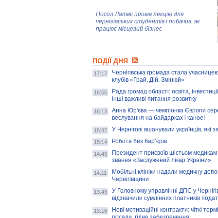
Посол Латвії провів лекцію для
чернігівських студентів і побачив, як
працює місцевий бізнес
Митці та жителі Чернігова створили
ПОДІЇ ДНЯ
колекцію про війну, емоції та тварин
Чернігівська громада стала учасницею
17:17
клубів «Грай. Дій. Змінюй»
Рада громад області: освіта, інвестиц
AB InBev Efes Україна підтримала
16:55
інші важливі питання розвитку
навчальний проєкт "Молодіжна бізнес-
школа", спрямований на розвиток
Анна Юр'єва — чемпіонка Європи сер
16:13
підприємництва у Чернігівській області
веслування на байдарках і каное!
У Чернігові вшанували українців, які з
15:37
Золота тварина: видання Forbes
написало про чернігівця Патрона: хто і
Робота без бар’єрів
15:14
скільки на ньому заробляє? І куди
витрачають?
Президент присвоїв шістьом медикам
14:43
звання «Заслужений лікар України»
Мобільні клініки надали медичну доп
14:11
Чернігівщини
У Головному управлінні ДПС у Чернігів
13:43
відзначили сумлінних платників подат
Нові мотиваційні контракти: чіткі терм
13:18
посади, гідне забезпечення