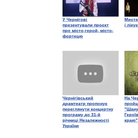
У Чернігові
Мисте
презентували проєкт
і ліку
про місто-герой, місто-
фортецю
Чернігівський
На Че
драмтеатр пропонує
пройш
переглянути концертну
"Шану
програму до 31-й
Герої
річниці Незалежності
краю"
України