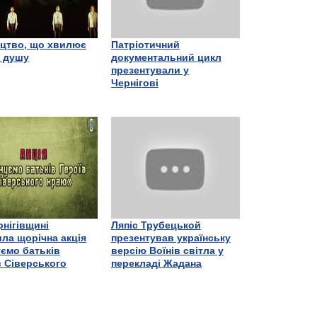
цтво, що хвилює
Патріотичний
є душу
документальний цикл
презентували у
Чернігові
рнігівщині
Ляпіс Трубецькой
ла щорічна акція
презентував українську
ємо батьків
версію Воїнів світла у
в Сіверського
перекладі Жадана