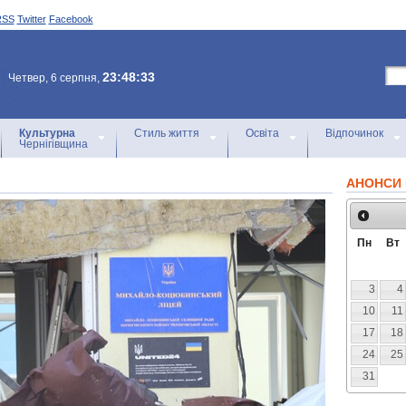
RSS
Twitter
Facebook
23:48:33
Четвер, 6 серпня,
Культурна
Стиль життя
Освіта
Відпочинок
Чернігівщина
АНОНСИ 
Пн
Вт
3
4
10
11
17
18
24
25
31