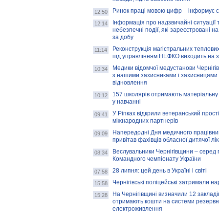
Ринок праці мовою цифр – інформує 
12:50
Інформація про надзвичайні ситуації 
12:14
небезпечні події, які зареєстровані на
за добу
Реконструкція магістральних теплових
11:14
під управлінням НЕФКО виходить на 
Медики відомчої медустанови Чернігі
10:34
з нашими захисниками і захисницями
відновлення
157 школярів отримають матеріальну 
10:12
у навчанні
У Ріпках відкрили ветеранський прост
09:41
міжнародних партнерів
Напередодні Дня медичного працівни
09:09
привітав фахівців обласної дитячої лі
Веслувальники Чернігівщини – серед 
08:34
Командного чемпіонату України
28 липня: цей день в Україні і світі
07:58
Чернігівські поліцейські затримали н
15:58
На Чернігівщині визначили 12 закладів 
15:28
отримають кошти на системи резервн
електроживлення