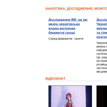
АНАЛІТИКА, ДОСЛІДЖЕННЯ, МОНІ
Дослідження ІМІ: на які
Дослі
медіа чернігівська
Черні
влада витрачає
якісн
бюджетні гроші
та гі
конте
Серед фаворитів - газети
Чернігі
можна 
інформ
суспіль
Це, ра
інструм
розміще
частина
місцеви
ВІДЕОФАКТ