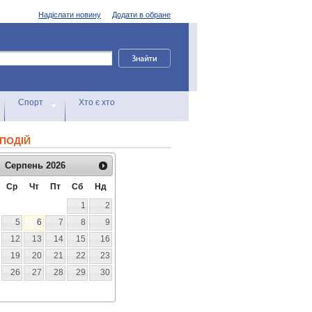
Надіслати новину
Додати в обране
Спорт
Хто є хто
ПОДІЙ
Серпень
2026
Ср
Чт
Пт
Сб
Нд
1
2
5
6
7
8
9
12
13
14
15
16
19
20
21
22
23
26
27
28
29
30