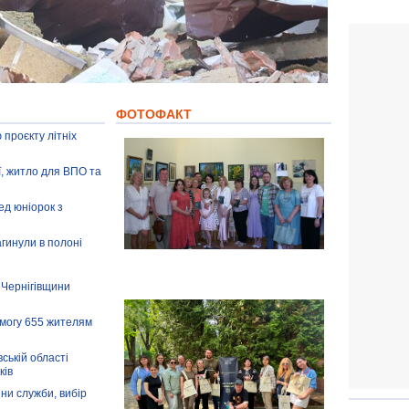
ФОТОФАКТ
 проєкту літніх
ії, житло для ВПО та
ед юніорок з
агинули в полоні
 Чернігівщини
омогу 655 жителям
ській області
ків
іни служби, вибір