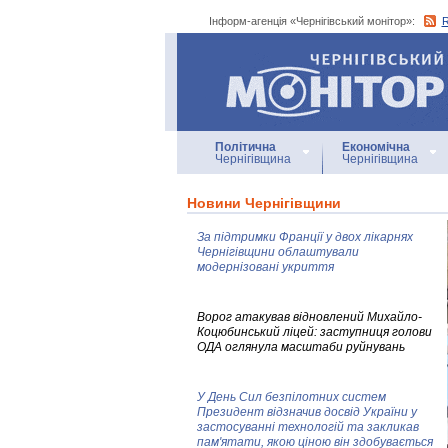
Інформ-агенція «Чернігівський монітор»:
Інформ-агенція
«Чернігівський монітор»
Політична
Економічна
Чернігівщина
Чернігівщина
Новини Чернігівщини
За підтримки Франції у двох лікарнях
Чернігівщини облаштували
модернізовані укриття
Ворог атакував відновлений Михайло-
Коцюбинський ліцей: заступниця голови
ОДА оглянула масштаби руйнувань
У День Сил безпілотних систем
Президент відзначив досвід України у
застосуванні технологій та закликав
пам'ятати, якою ціною він здобувається