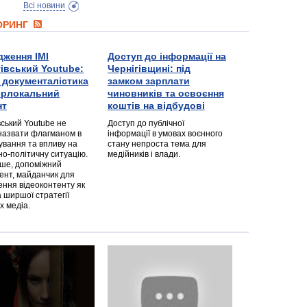
Всі новини
ТОРИНГ
дження ІМІ
Доступ до інформації на
гівський Youtube:
Чернігівщині: під
а документалістика
замком зарплати
перлокальний
чиновників та освоєння
нт
коштів на відбудові
вський Youtube не
Доступ до публічної
назвати флагманом в
інформації в умовах воєнного
ування та впливу на
стану непроста тема для
но-політичну ситуацію.
медійників і влади.
дше, допоміжний
ент, майданчик для
ння відеоконтенту як
 ширшої стратегії
х медіа.