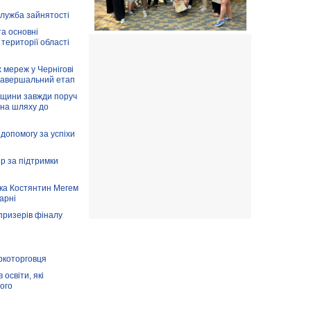
служба зайнятості
та основні
 території області
 мереж у Чернігові
завершальний етап
вщини завжди поруч
 на шляху до
допомогу за успіхи
ір за підтримки
ка Костянтин Мегем
карні
призерів фіналу
аркоторговця
освіти, які
ого