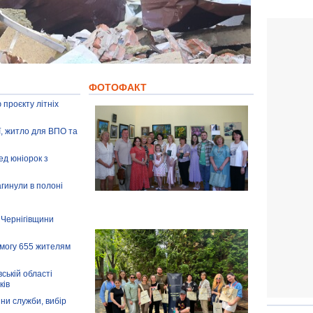
ФОТОФАКТ
 проєкту літніх
ії, житло для ВПО та
ед юніорок з
агинули в полоні
 Чернігівщини
омогу 655 жителям
ській області
ків
іни служби, вибір