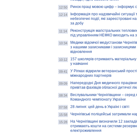
Ринок праці мовою цифр – інформує 
12:50
Інформація про надзвичайні ситуації 
12:14
небезпечні події, які зареєстровані на
за добу
Реконструкція магістральних теплових
11:14
під управлінням НЕФКО виходить на 
Медики відомчої медустанови Чернігі
10:34
з нашими захисниками і захисницями
відновлення
157 школярів отримають матеріальну 
10:12
у навчанні
У Ріпках відкрили ветеранський прост
09:41
міжнародних партнерів
Напередодні Дня медичного працівни
09:09
привітав фахівців обласної дитячої лі
Веслувальники Чернігівщини – серед 
08:34
Командного чемпіонату України
28 липня: цей день в Україні і світі
07:58
Чернігівські поліцейські затримали н
15:58
На Чернігівщині визначили 12 закладів 
15:28
отримають кошти на системи резервн
електроживлення