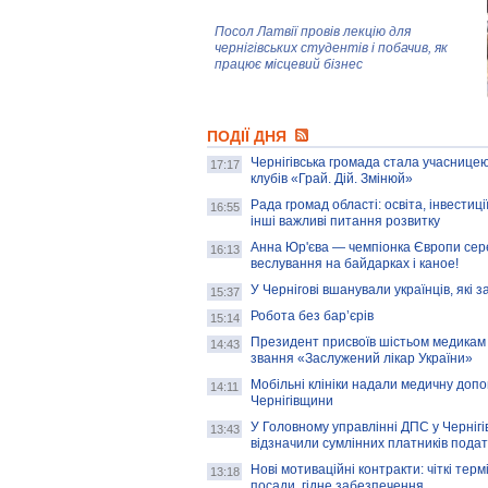
Посол Латвії провів лекцію для
чернігівських студентів і побачив, як
працює місцевий бізнес
Митці та жителі Чернігова створили
ПОДІЇ ДНЯ
колекцію про війну, емоції та тварин
Чернігівська громада стала учасницею
17:17
клубів «Грай. Дій. Змінюй»
Рада громад області: освіта, інвестиц
AB InBev Efes Україна підтримала
16:55
інші важливі питання розвитку
навчальний проєкт "Молодіжна бізнес-
школа", спрямований на розвиток
Анна Юр'єва — чемпіонка Європи сер
16:13
підприємництва у Чернігівській області
веслування на байдарках і каное!
У Чернігові вшанували українців, які з
15:37
Золота тварина: видання Forbes
написало про чернігівця Патрона: хто і
Робота без бар’єрів
15:14
скільки на ньому заробляє? І куди
витрачають?
Президент присвоїв шістьом медикам
14:43
звання «Заслужений лікар України»
Мобільні клініки надали медичну доп
14:11
Чернігівщини
У Головному управлінні ДПС у Чернігів
13:43
відзначили сумлінних платників подат
Нові мотиваційні контракти: чіткі терм
13:18
посади, гідне забезпечення