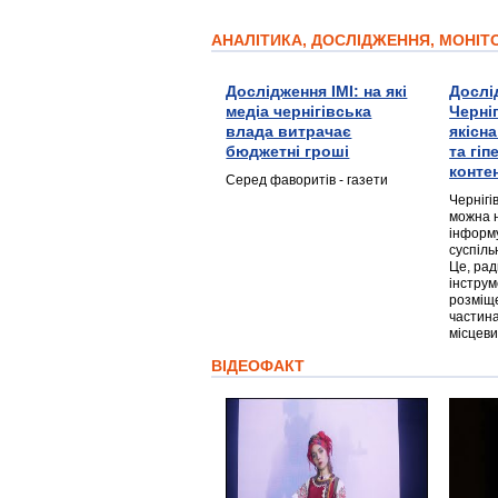
АНАЛІТИКА, ДОСЛІДЖЕННЯ, МОНІ
Дослідження ІМІ: на які
Дослі
медіа чернігівська
Черні
влада витрачає
якісн
бюджетні гроші
та гі
конте
Серед фаворитів - газети
Чернігі
можна 
інформ
суспіль
Це, ра
інструм
розміще
частина
місцеви
ВІДЕОФАКТ