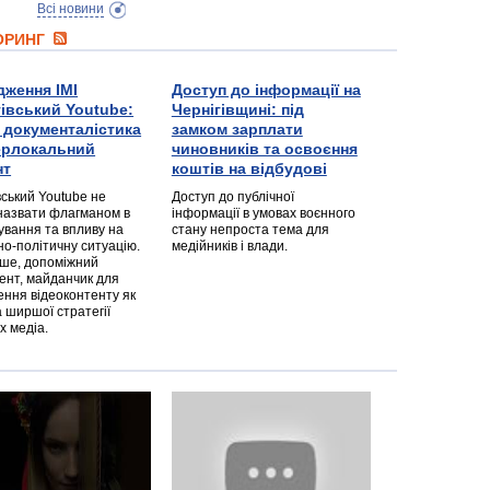
Всі новини
ТОРИНГ
дження ІМІ
Доступ до інформації на
гівський Youtube:
Чернігівщині: під
а документалістика
замком зарплати
перлокальний
чиновників та освоєння
нт
коштів на відбудові
вський Youtube не
Доступ до публічної
назвати флагманом в
інформації в умовах воєнного
ування та впливу на
стану непроста тема для
но-політичну ситуацію.
медійників і влади.
дше, допоміжний
ент, майданчик для
ння відеоконтенту як
 ширшої стратегії
х медіа.