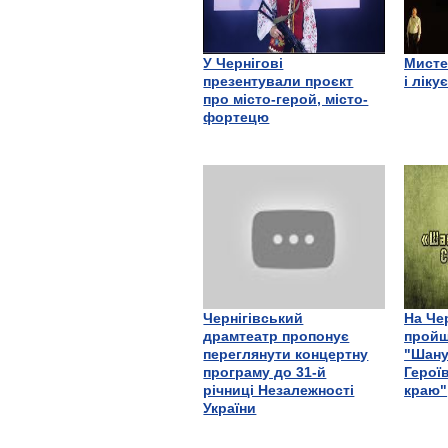
У Чернігові
Мисте
презентували проєкт
і ліку
про місто-герой, місто-
фортецю
Чернігівський
На Че
драмтеатр пропонує
пройш
переглянути концертну
"Шану
програму до 31-й
Герої
річниці Незалежності
краю"
України