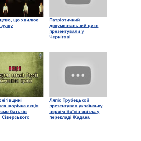
цтво, що хвилює
Патріотичний
є душу
документальний цикл
презентували у
Чернігові
рнігівщині
Ляпіс Трубецькой
ла щорічна акція
презентував українську
ємо батьків
версію Воїнів світла у
в Сіверського
перекладі Жадана