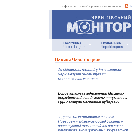
Інформ-агенція «Чернігівський монітор»:
Інформ-агенція
«Чернігівський монітор»
Політична
Економічна
Чернігівщина
Чернігівщина
Новини Чернігівщини
За підтримки Франції у двох лікарнях
Чернігівщини облаштували
модернізовані укриття
Ворог атакував відновлений Михайло-
Коцюбинський ліцей: заступниця голови
ОДА оглянула масштаби руйнувань
У День Сил безпілотних систем
Президент відзначив досвід України у
застосуванні технологій та закликав
пам'ятати, якою ціною він здобувається