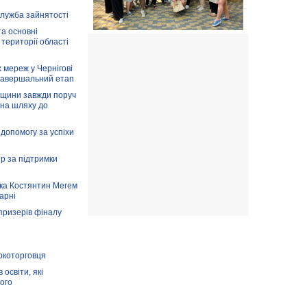
служба зайнятості
та основні
 території області
 мереж у Чернігові
завершальний етап
вщини завжди поруч
 на шляху до
допомогу за успіхи
ір за підтримки
ка Костянтин Мегем
карні
призерів фіналу
аркоторговця
освіти, які
ого