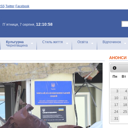
RSS
Twitter
Facebook
12:10:58
П`ятниця, 7 серпня,
Культурна
Стиль життя
Освіта
Відпочинок
Чернігівщина
АНОНСИ 
Пн
Вт
3
4
10
11
17
18
24
25
31