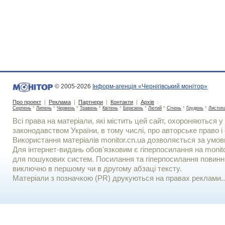
© 2005-2026
Інформ-агенція «Чернігівський монітор»
Про проект
|
Реклама
|
Партнери
|
Контакти
|
Архів
:
Серпень
*
Липень
*
Червень
*
Травень
*
Квітень
*
Березень
*
Лютий
*
Січень
*
Грудень
*
Листоп
Всі права на матеріали, які містить цей сайт, охороняються у 
законодавством України, в тому числі, про авторське право і 
Використання матерiалiв monitor.cn.ua дозволяється за умов
Для iнтернет-видань обов'язковим є гiперпосилання на monito
для пошукових систем. Посилання та гіперпосилання повинні
виключно в першому чи в другому абзаці тексту.
Матеріали з позначкою (PR) друкуються на правах реклами..