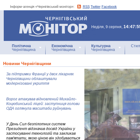
Інформ-агенція «Чернігівський монітор»:
RSS
Twitter
Facebook
Інформ-агенція
«Чернігівський монітор»
14:47:5
Неділя, 9 серпня,
Політична
Економічна
Культурна
Стил
Чернігівщина
Чернігівщина
Чернігівщина
Новини Чернігівщини
За підтримки Франції у двох лікарнях
Чернігівщини облаштували
модернізовані укриття
Ворог атакував відновлений Михайло-
Коцюбинський ліцей: заступниця голови
ОДА оглянула масштаби руйнувань
У День Сил безпілотних систем
Президент відзначив досвід України у
застосуванні технологій та закликав
пам'ятати, якою ціною він здобувається