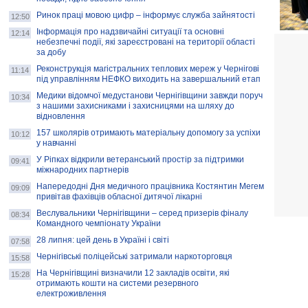
Ринок праці мовою цифр – інформує служба зайнятості
12:50
Інформація про надзвичайні ситуації та основні
12:14
небезпечні події, які зареєстровані на території області
за добу
Реконструкція магістральних теплових мереж у Чернігові
11:14
під управлінням НЕФКО виходить на завершальний етап
Медики відомчої медустанови Чернігівщини завжди поруч
10:34
з нашими захисниками і захисницями на шляху до
відновлення
157 школярів отримають матеріальну допомогу за успіхи
10:12
у навчанні
У Ріпках відкрили ветеранський простір за підтримки
09:41
міжнародних партнерів
Напередодні Дня медичного працівника Костянтин Мегем
09:09
привітав фахівців обласної дитячої лікарні
Веслувальники Чернігівщини – серед призерів фіналу
08:34
Командного чемпіонату України
28 липня: цей день в Україні і світі
07:58
Чернігівські поліцейські затримали наркоторговця
15:58
На Чернігівщині визначили 12 закладів освіти, які
15:28
отримають кошти на системи резервного
електроживлення