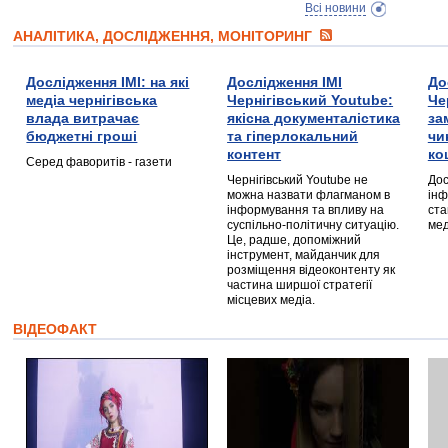
Всі новини
АНАЛІТИКА, ДОСЛІДЖЕННЯ, МОНІТОРИНГ
Дослідження ІМІ: на які
Дослідження ІМІ
До
медіа чернігівська
Чернігівський Youtube:
Че
влада витрачає
якісна документалістика
за
бюджетні гроші
та гіперлокальний
чи
контент
ко
Серед фаворитів - газети
Чернігівський Youtube не
Дос
можна назвати флагманом в
інф
інформування та впливу на
ста
суспільно-політичну ситуацію.
мед
Це, радше, допоміжний
інструмент, майданчик для
розміщення відеоконтенту як
частина ширшої стратегії
місцевих медіа.
ВІДЕОФАКТ