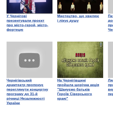
У Чернігові
Мистецтво, що хвилює
Па
презентували проєкт
і лікує душу
до
про місто-герой, місто-
пр
фортецю
Че
Чернігівський
На Чернігівщині
Ля
драмтеатр пропонує
пройшла щорічна акція
пр
переглянути концертну
"Шануємо батьків
ве
програму до 31-й
Героїв Сіверського
пе
річниці Незалежності
краю"
України