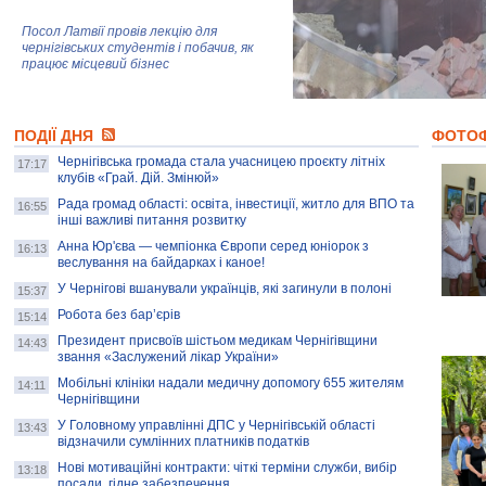
Посол Латвії провів лекцію для
чернігівських студентів і побачив, як
працює місцевий бізнес
Митці та жителі Чернігова створили
ПОДІЇ ДНЯ
колекцію про війну, емоції та тварин
ФОТО
Чернігівська громада стала учасницею проєкту літніх
17:17
клубів «Грай. Дій. Змінюй»
Рада громад області: освіта, інвестиції, житло для ВПО та
AB InBev Efes Україна підтримала
16:55
інші важливі питання розвитку
навчальний проєкт "Молодіжна бізнес-
школа", спрямований на розвиток
Анна Юр'єва — чемпіонка Європи серед юніорок з
16:13
підприємництва у Чернігівській області
веслування на байдарках і каное!
У Чернігові вшанували українців, які загинули в полоні
15:37
Золота тварина: видання Forbes
написало про чернігівця Патрона: хто і
Робота без бар’єрів
15:14
скільки на ньому заробляє? І куди
витрачають?
Президент присвоїв шістьом медикам Чернігівщини
14:43
звання «Заслужений лікар України»
Мобільні клініки надали медичну допомогу 655 жителям
14:11
Чернігівщини
У Головному управлінні ДПС у Чернігівській області
13:43
відзначили сумлінних платників податків
Нові мотиваційні контракти: чіткі терміни служби, вибір
13:18
посади, гідне забезпечення